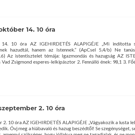
Istentisztelet
2018.
november
4.
10
 október 14. 10 óra
óra
er 14. 10 óra AZ IGEHIRDETÉS ALAPIGÉJE „Mi indította sz
ek hazudtál, hanem az Istennek.” (ApCsel 5,4/b) Ne tanú
,16) Az istentisztelet témája: Igazmondás és hazugság AZ I
Vad Zsigmond esperes-lelkipásztor 2. Fennálló ének: 98,1 3. Főé
sztelet
er
 szeptember 2. 10 óra
er 2. 10 óra AZ IGEHIRDETÉS ALAPIGÉJE „Vágyakozik a lusta lelk
edik. Óvj meg a hiábavaló és hazug beszédtől! Se szegénységet, 
t, amennyi szükséges, hogy jóllakva meg ne tagadjalak, és ne mo