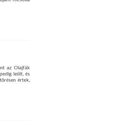
nt az Olajfák
edig leült, és
törésen értek,