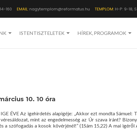
14-160
EMAIL:
nagytemplom@reformatus.hu
TEMPLOM:
H-P: 9-18, Sz
NK
ISTENTISZTELETEK
HÍREK, PROGRAMOK
március 10. 10 óra
 IGE ÉVE Az igehirdetés alapigéje: „Akkor ezt mondta Sámuel: 
 véresáldozat, mint az engedelmesség az Úr szava iránt? Bizony
és a szófogadás a kosok kövérjénél!” (1Sám 15,22) A mai igéről 