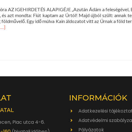
 10 óra AZ IGEHIRDETÉS ALAPIGÉJE „Azután Ádám a feleségével, Év
, és azt mondta: Fiút kaptam az Úrtól! Majd újból szült: annak te
g földművelő. Egy idő múlva Kain áldozatot vitt az Úrnak a föld t
Read
[…]
more
about
Istentisztelet
2018.
július
1.
10
óra
LAT
INFORMÁCIÓK
VATAL
Adatkezelési tájékozta
Adatvédelmi szabályza
cen, Piac utca 4-6.
Pályázatok
4-160
(hivatali időben)