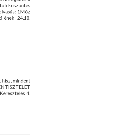
toli köszöntés
eolvasás: 1Móz
i ének: 24,18.
hisz, mindent
ISTENTISZTELET
Keresztelés 4.
telet
er