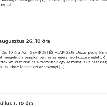
Read
y ne
[…]
more
about
Istentisztelet
2018.
szeptember
2.
10
 augusztus 26. 10 óra
óra
tus 26. 10 óra AZ IGEHIRDETÉS ALAPIGÉJE „Jézus pedig kime
t megjelent a templomban, és az egész nép hozzásereglett; ő p
ttek az írástudók és a farizeusok egy asszonyt, akit házasság
Read
tak Jézushoz: Mester, ezt az asszonyt
[…]
more
about
Istentisztelet
2018.
augusztus
26.
10
úlius 1. 10 óra
óra