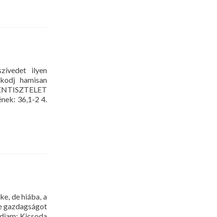
ívedet ilyen
skodj hamisan
STENTISZTELET
nek: 36,1-2 4.
e, de hiába, a
se gazdagságot
ndjam: Kicsoda