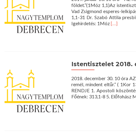
földet.”(1Móz 1,1)Az istenti
Vad Zsigmond esperes-lelkipás
1,1-31 Dr. Szabó Attila presbi
Read
Igehirdetés: 1Móz
[…]
more
about
Istentisztel
2019.
január
13.
Istentisztelet 2018.
10
óra
2018. december 30. 10 óra AZ
remél, mindent eltűr.” ( 1Ko
RENDJE 1. Apostoli köszöntés 
Főének: 313,1-8 5. Előfohász Mo