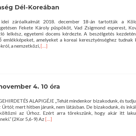
10
énség Dél-Koreában
óra
 idei záróalkalmát 2018. december 18-án tartották a Köl
lgetésen Fekete Károly püspököt, Vad Zsigmond esperest, K
ó lelkész, egyetemi docens kérdezte. A beszélgetés kezdetén
ső emlékképeket, amelyeket a koreai keresztyénséghez tudnak k
Read
król, a nemzetközi,
[…]
more
about
Útjaink
–
Keresztyénség
Dél-
 november 4. 10 óra
Koreában
IGEHIRDETÉS ALAPIGÉJE „Tehát mindenkor bizakodunk, és tudjuk
z Úrtól; mert hitben járunk, nem látásban. De bizakodunk, és ink
aköltözni az Úrhoz. Ezért arra törekszünk, hogy akár itt lak
Read
neki.” (2Kor 5,6-9) Az
[…]
more
about