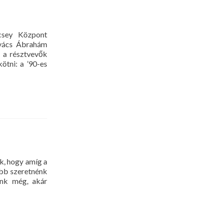
csey Központ
ovács Ábrahám
 a résztvevők
ötni: a ’90-es
, hogy amíg a
ább szeretnénk
unk még, akár