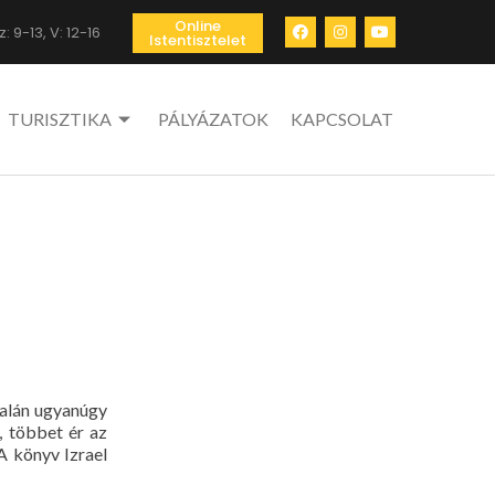
Online
: 9-13, V: 12-16
Istentisztelet
TURISZTIKA
PÁLYÁZATOK
KAPCSOLAT
Talán ugyanúgy
, többet ér az
A könyv Izrael