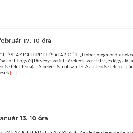
február 17. 10 óra
Z IGE ÉVE AZ IGEHIRDETÉS ALAPIGÉJE „Ember, megmondta neked, 
sak azt, hogy élj törvény szerint, törekedj szeretetre, és légy aláz
ntisztelet témája: A helyes istentisztelet Az istentisztelettel p
Read
vesek
[…]
more
about
Istentisztelet
2019.
február
17.
10
január 13. 10 óra
óra
 IGE ÉVE AZ IGEHIRDETÉS ALAPIGÉJE„Kezdetben teremtette Isten