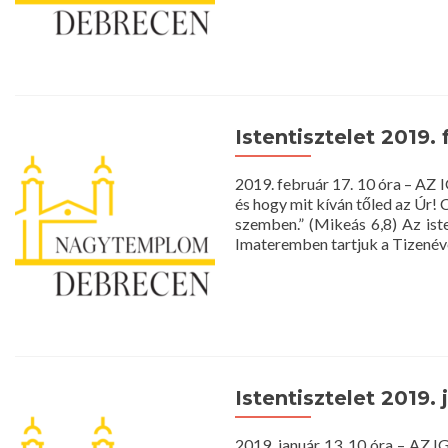
more
about
Istentisztelet
2019.
március
10.
10
Istentisztelet 2019. 
óra
2019. február 17. 10 óra – A
és hogy mit kíván tőled az Úr! C
szemben.” (Mikeás 6,8) Az iste
Imateremben tartjuk a Tizené
Istentisztelet 2019. 
2019. január 13. 10 óra – AZ