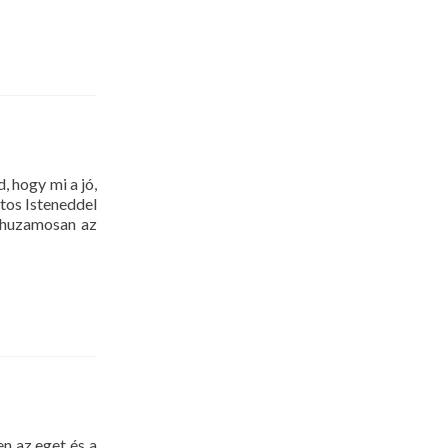
hogy mi a jó,
atos Isteneddel
árhuzamosan az
 az eget és a