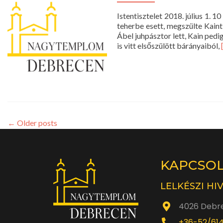
Istentisztelet 2018. július 1.
teherbe esett, megszülte Kaint
Ábel juhpásztor lett, Kain pedi
is vitt elsőszülött bárányaiból,
←
Older posts
KAPCSO
LELKÉSZI HI
4026 Debre
+36-52/61