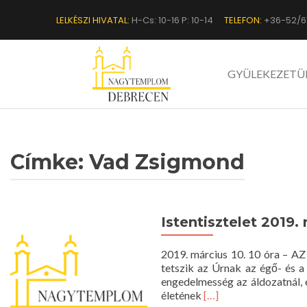
LELKÉSZI HIVATAL:
H-Cs: 10-16 P: 10-14
TELEFON:
+36-52/6
GYÜLEKEZETÜ
Címke:
Vad Zsigmond
Istentisztelet 2019. 
2019. március 10. 10 óra – AZ
tetszik az Úrnak az égő- és a
engedelmesség az áldozatnál, 
Read
életének
[…]