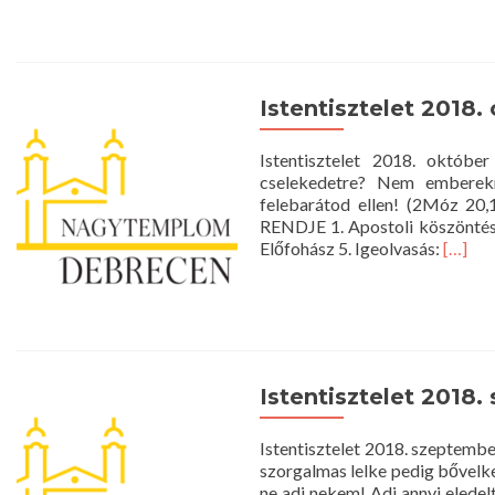
Istentisztelet 2018.
Istentisztelet 2018. októb
cselekedetre? Nem emberekn
felebarátod ellen! (2Móz 20
RENDJE 1. Apostoli köszöntés 
Read
Előfohász 5. Igeolvasás:
[…]
more
about
Istenti
2018.
októb
14.
Istentisztelet 2018.
10
óra
Istentisztelet 2018. szeptemb
szorgalmas lelke pedig bővelk
ne adj nekem! Adj annyi eledel