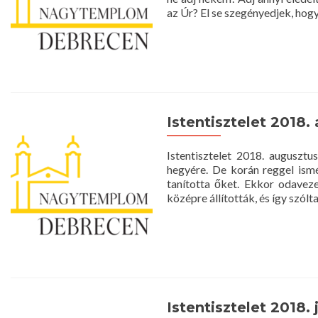
az Úr? El se szegényedjek, hog
Istentisztelet 2018.
Istentisztelet 2018. augusz
hegyére. De korán reggel ismé
tanította őket. Ekkor odaveze
középre állították, és így szól
Istentisztelet 2018. j