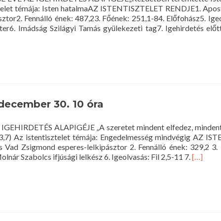
sztelet témája: Isten hatalmaAZ ISTENTISZTELET RENDJE1. Apos
ztor2. Fennálló ének: 487,23. Főének: 251,1-84. Előfohász5. Ig
ter6. Imádság Szilágyi Tamás gyülekezeti tag7. Igehirdetés előtt
et
 december 30. 10 óra
 IGEHIRDETÉS ALAPIGÉJE „A szeretet mindent elfedez, mindent 
r 13,7) Az istentisztelet témája: Engedelmesség mindvégig AZ 
Vad Zsigmond esperes-lelkipásztor 2. Fennálló ének: 329,2 3. 
Read
lnár Szabolcs ifjúsági lelkész 6. Igeolvasás: Fil 2,5-11 7.
[…]
more
about
Istentisz
2018.
decemb
30.