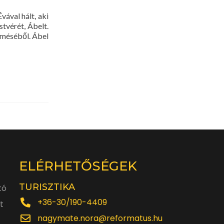
ával hált, aki
stvérét, Ábelt.
erméséből. Ábel
ELÉRHETŐSÉGEK
TURISZTIKA
tó
+36-30/190-4409
t
nagymate.nora@reformatus.hu