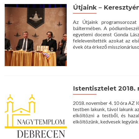
Útjaink – Kereszty
Az Útjaink programsorozat
báltermében. A pódiumbeszé
egyetemi docenst Gonda Lászl
felelevenítették azokat az el
évek óta érkező misszionáriuso
Istentisztelet 2018.
2018. november 4. 10 óra AZ 
testben lakunk, távol lakunk a
elköltözni a testből, és haz
elköltözünk, kedvesek legyünk 