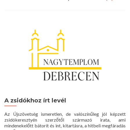
more
about
Istentisztel
2019.
november
17.
10
óra
A zsidókhoz írt levél
Az Újszövetség ismeretlen, de valószínűleg jól képzett
zsidókeresztyén szerzőtől származó irata, ami
mindenekelőtt bátorít és int, kitartásra, a hitbeli megfáradás