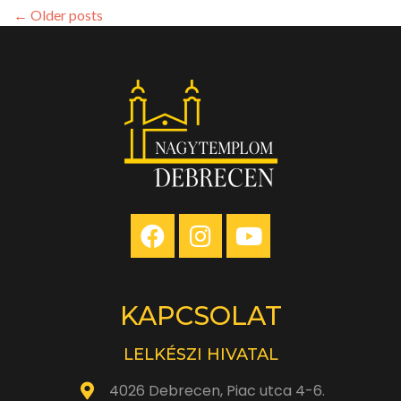
is
←
Older posts
megjelent
az
Inspiráló
Biblia
KAPCSOLAT
LELKÉSZI HIVATAL
4026 Debrecen, Piac utca 4-6.