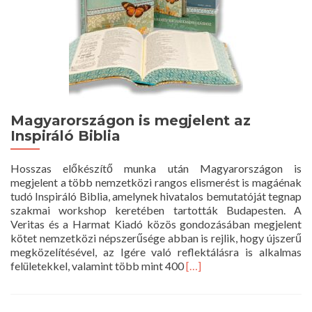
Magyarországon is megjelent az
Inspiráló Biblia
Hosszas előkészítő munka után Magyarországon is
megjelent a több nemzetközi rangos elismerést is magáénak
tudó Inspiráló Biblia, amelynek hivatalos bemutatóját tegnap
szakmai workshop keretében tartották Budapesten. A
Veritas és a Harmat Kiadó közös gondozásában megjelent
kötet nemzetközi népszerűsége abban is rejlik, hogy újszerű
megközelítésével, az Igére való reflektálásra is alkalmas
Read
felületekkel, valamint több mint 400
[…]
more
about
Magyarországon