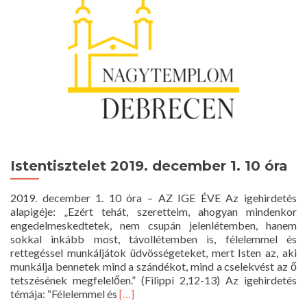
Istentisztelet 2019. december 1. 10 óra
2019. december 1. 10 óra – AZ IGE ÉVE Az igehirdetés
alapigéje: „Ezért tehát, szeretteim, ahogyan mindenkor
engedelmeskedtetek, nem csupán jelenlétemben, hanem
sokkal inkább most, távollétemben is, félelemmel és
rettegéssel munkáljátok üdvösségeteket, mert Isten az, aki
munkálja bennetek mind a szándékot, mind a cselekvést az ő
tetszésének megfelelően.” (Filippi 2,12-13) Az igehirdetés
Read
témája: “Félelemmel és
[…]
more