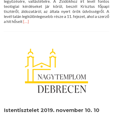
legyőzésére, vallástételre. A Zsidókhoz írt levél fontos
teológiai kérdéseket jár körül, beszél Krisztus főpapi
tisztéről, áldozatáról, az általa nyert örök üdvösségről. A
levél talán legkülönlegesebb része a 11. fejezet, ahol a szerző
Read
a hit hőseit
[…]
more
about
A
zsidókhoz
írt
levél
Istentisztelet 2019. november 10. 10