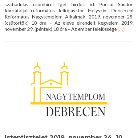
szabadulás örömhíre! Igét hirdet: id. Pocsai Sándor,
kárpátaljai református lelkipásztor Helyszín: Debreceni
Református Nagytemplom Alkalmak: 2019. november 28.
(csütörtök) 18 óra – Az eleve elrendelt kegyelem 2019.
Read
november 29. (péntek) 18 óra – Az ember felelőssége
[…]
more
about
A
szabadul
örömhíre
–
Id.
Pocsai
Sándor
evangeliz
Istentisztelet 2019. november 24. 10