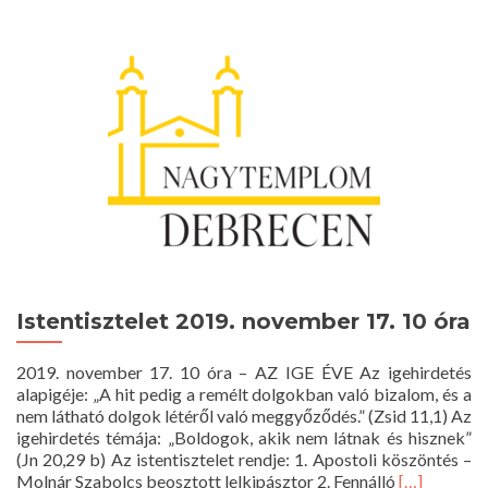
Több
mint
200
–
Ünnepi
programsorozat
Istentisztelet 2019. november 17. 10 óra
2019. november 17. 10 óra – AZ IGE ÉVE Az igehirdetés
alapigéje: „A hit pedig a remélt dolgokban való bizalom, és a
nem látható dolgok létéről való meggyőződés.” (Zsid 11,1) Az
igehirdetés témája: „Boldogok, akik nem látnak és hisznek”
(Jn 20,29 b) Az istentisztelet rendje: 1. Apostoli köszöntés –
Read
Molnár Szabolcs beosztott lelkipásztor 2. Fennálló
[…]