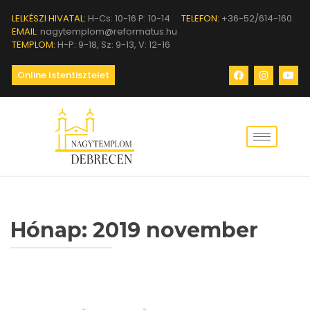
LELKÉSZI HIVATAL:
H-Cs: 10-16 P: 10-14
TELEFON:
+36-52/614-160
EMAIL:
nagytemplom@reformatus.hu
TEMPLOM:
H-P: 9-18, Sz: 9-13, V: 12-16
Online Istentisztelet
Hónap:
2019 november