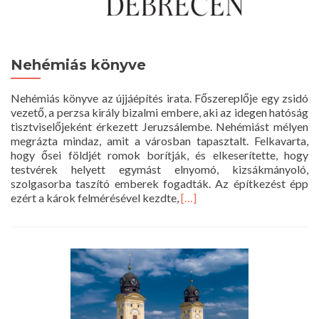
Nehémiás könyve
Nehémiás könyve az újjáépítés irata. Főszereplője egy zsidó
vezető, a perzsa király bizalmi embere, aki az idegen hatóság
tisztviselőjeként érkezett Jeruzsálembe. Nehémiást mélyen
megrázta mindaz, amit a városban tapasztalt. Felkavarta,
hogy ősei földjét romok borítják, és elkeserítette, hogy
testvérek helyett egymást elnyomó, kizsákmányoló,
szolgasorba taszító emberek fogadták. Az építkezést épp
Read
ezért a károk felmérésével kezdte,
[…]
more
about
Nehémiás
könyve