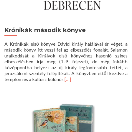
Krónikák második könyve
A Krónikák első könyve Dávid király halálával ér véget, a
második könyv itt veszi fel az elbeszélés fonalát. Salamon
uralkodását a Királyok első könyvéhez hasonló színes
elbeszélésben írja meg (1-9. fejezet), de még inkább
középpontba helyezi az új király legfontosabb tettét, a
jeruzsálemi szentély felépítését. A könyvben ettől kezdve a
Read
templom és a kultusz különös
[…]
more
about
Krónikák
második
könyve