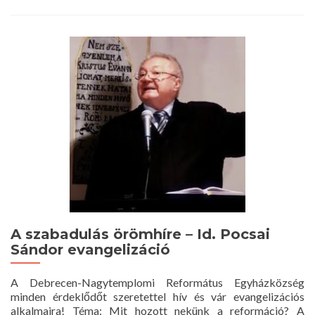
about
Istentisztelet
2019.
december
1.
10
óra
A szabadulás örömhíre – Id. Pocsai
Sándor evangelizáció
A Debrecen-Nagytemplomi Református Egyházközség
minden érdeklődőt szeretettel hív és vár evangelizációs
alkalmaira! Téma: Mit hozott nekünk a reformáció? A