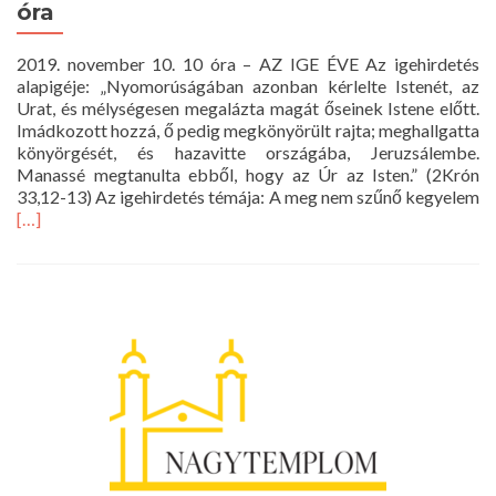
óra
2019. november 10. 10 óra – AZ IGE ÉVE Az igehirdetés
alapigéje: „Nyomorúságában azonban kérlelte Istenét, az
Urat, és mélységesen megalázta magát őseinek Istene előtt.
Imádkozott hozzá, ő pedig megkönyörült rajta; meghallgatta
könyörgését, és hazavitte országába, Jeruzsálembe.
Manassé megtanulta ebből, hogy az Úr az Isten.” (2Krón
33,12-13) Az igehirdetés témája: A meg nem szűnő kegyelem
Read
[…]
more
about
Istentisztelet
2019.
november
10.
10
óra