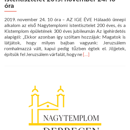
óra
2019. november 24. 10 óra – AZ IGE ÉVE Hálaadó ünnepi
alkalom az első Nagytemplomi istentisztelet 200 éves, és a
Kistemplom épületének 300 éves jubileumán Az igehirdetés
alapigéi: „Ekkor azonban így szóltam hozzájuk: Magatok is
látjátok, hogy milyen bajban vagyunk: Jeruzsálem
romhalmazzá vált, kapui pedig tűzben égtek el. Jöjjetek,
Read
építsük fel Jeruzsálem várfalát, hogy ne
[…]
more
about
Istentisztelet
2019.
november
24.
10
óra