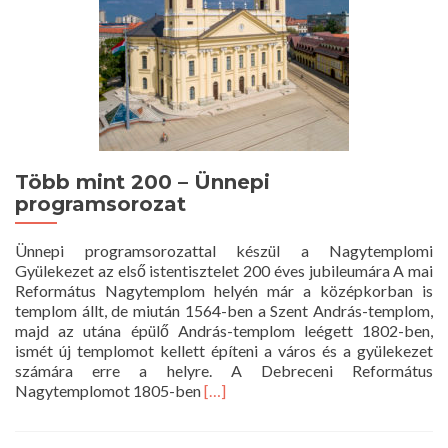
Több mint 200 – Ünnepi
programsorozat
Ünnepi programsorozattal készül a Nagytemplomi
Gyülekezet az első istentisztelet 200 éves jubileumára A mai
Református Nagytemplom helyén már a középkorban is
templom állt, de miután 1564-ben a Szent András-templom,
majd az utána épülő András-templom leégett 1802-ben,
ismét új templomot kellett építeni a város és a gyülekezet
számára erre a helyre. A Debreceni Református
Read
Nagytemplomot 1805-ben
[…]
more
about