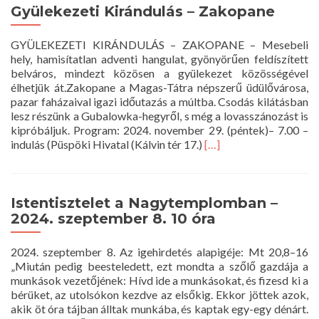
Gyülekezeti Kirándulás – Zakopane
GYÜLEKEZETI KIRÁNDULÁS – ZAKOPANE – Mesebeli
hely, hamisítatlan adventi hangulat, gyönyörűen feldíszített
belváros, mindezt közösen a gyülekezet közösségével
élhetjük át.Zakopane a Magas-Tátra népszerű üdülővárosa,
pazar faházaival igazi időutazás a múltba. Csodás kilátásban
lesz részünk a Gubalowka-hegyről, s még a lovasszánozást is
kipróbáljuk. Program: 2024. november 29. (péntek)– 7.00 –
Read
indulás (Püspöki Hivatal (Kálvin tér 17.)
[…]
more
about
Gyülekezeti
Kirándulás
Istentisztelet a Nagytemplomban –
–
2024. szeptember 8. 10 óra
Zakopane
2024. szeptember 8. Az igehirdetés alapigéje: Mt 20,8–16
„Miután pedig beesteledett, ezt mondta a szőlő gazdája a
munkások vezetőjének: Hívd ide a munkásokat, és fizesd ki a
bérüket, az utolsókon kezdve az elsőkig. Ekkor jöttek azok,
akik öt óra tájban álltak munkába, és kaptak egy-egy dénárt.