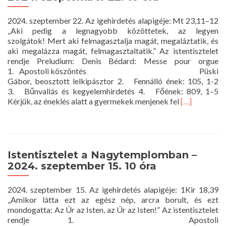
2024. szeptember 22. Az igehirdetés alapigéje: Mt 23,11–12
„Aki pedig a legnagyobb közöttetek, az legyen
szolgátok! Mert aki felmagasztalja magát, megaláztatik, és
aki megalázza magát, felmagasztaltatik.” Az istentisztelet
rendje Preludium: Denis Bédard: Messe pour orgue
1. Apostoli köszöntés Püski
Gábor, beosztott lelkipásztor 2. Fennálló ének: 105, 1-2
3. Bűnvallás és kegyelemhirdetés 4. Főének: 809, 1–5
Read
Kérjük, az éneklés alatt a gyermekek menjenek fel
[…]
more
about
Istentisztelet
a
Nagytemplo
Istentisztelet a Nagytemplomban –
–
2024. szeptember 15. 10 óra
2024.
szeptember
2024. szeptember 15. Az igehirdetés alapigéje: 1Kir 18,39
22.
„Amikor látta ezt az egész nép, arcra borult, és ezt
10
mondogatta: Az Úr az Isten, az Úr az Isten!” Az istentisztelet
óra
rendje 1. Apostoli