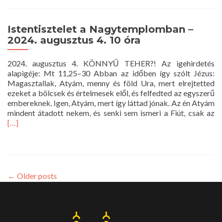
Istentisztelet a Nagytemplomban –
2024. augusztus 4. 10 óra
2024. augusztus 4. KÖNNYŰ TEHER?! Az igehirdetés
alapigéje: Mt 11,25–30 Abban az időben így szólt Jézus:
Magasztallak, Atyám, menny és föld Ura, mert elrejtetted
ezeket a bölcsek és értelmesek elől, és felfedted az egyszerű
embereknek. Igen, Atyám, mert így láttad jónak. Az én Atyám
R
mindent átadott nekem, és senki sem ismeri a Fiút, csak az
m
[…]
a
Is
a
N
–
←
Older posts
20
au
4.
1
ór