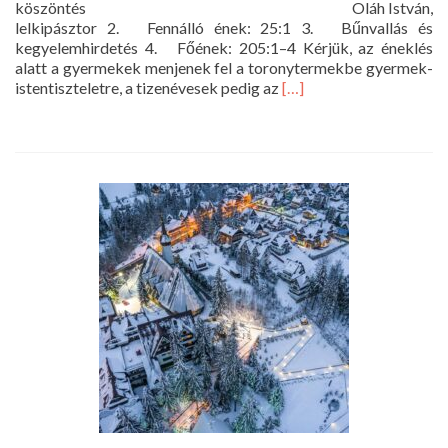
köszöntés Oláh István,
lelkipásztor 2. Fennálló ének: 25:1 3. Bűnvallás és
kegyelemhirdetés 4. Főének: 205:1–4 Kérjük, az éneklés
alatt a gyermekek menjenek fel a toronytermekbe gyermek-
Read
istentiszteletre, a tizenévesek pedig az
[…]
more
about
Istentisztelet
a
Nagytemplomban
–
2024.
szeptember
15.
10
óra