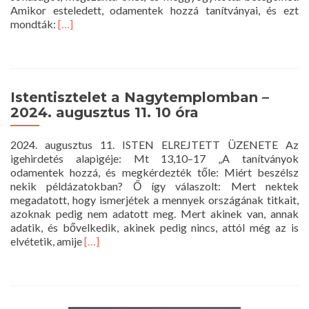
Amikor esteledett, odamentek hozzá tanítványai, és ezt
Read
mondták:
[…]
more
about
Istentisztelet
a
Nagytemplomban
Istentisztelet a Nagytemplomban –
–
2024. augusztus 11. 10 óra
2024.
augusztus
2024. augusztus 11. ISTEN ELREJTETT ÜZENETE Az
18.
igehirdetés alapigéje: Mt 13,10–17 „A tanítványok
10
odamentek hozzá, és megkérdezték tőle: Miért beszélsz
óra
nekik példázatokban? Ő így válaszolt: Mert nektek
megadatott, hogy ismerjétek a mennyek országának titkait,
azoknak pedig nem adatott meg. Mert akinek van, annak
adatik, és bővelkedik, akinek pedig nincs, attól még az is
Read
elvétetik, amije
[…]
more
about
Istentisztelet
a