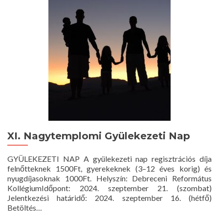
Nagytemplomban
–
2024.
augusztus
11.
10
óra
XI. Nagytemplomi Gyülekezeti Nap
GYÜLEKEZETI NAP A gyülekezeti nap regisztrációs díja
felnőtteknek 1500Ft, gyerekeknek (3–12 éves korig) és
nyugdíjasoknak 1000Ft. Helyszín: Debreceni Református
KollégiumIdőpont: 2024. szeptember 21. (szombat)
Jelentkezési határidő: 2024. szeptember 16. (hétfő)
Betöltés…