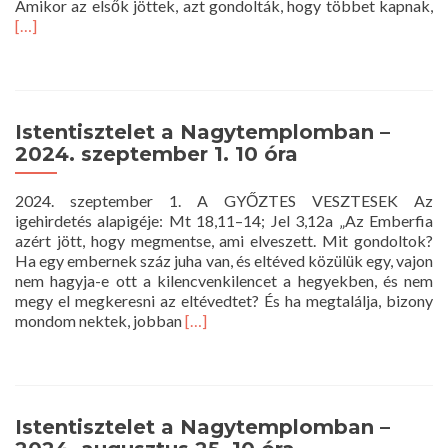
R
Amikor az elsők jöttek, azt gondolták, hogy többet kapnak,
m
[…]
a
Is
a
N
–
Istentisztelet a Nagytemplomban –
20
2024. szeptember 1. 10 óra
s
8.
2024. szeptember 1. A GYŐZTES VESZTESEK Az
1
igehirdetés alapigéje: Mt 18,11–14; Jel 3,12a „Az Emberfia
ór
azért jött, hogy megmentse, ami elveszett. Mit gondoltok?
Ha egy embernek száz juha van, és eltéved közülük egy, vajon
nem hagyja-e ott a kilencvenkilencet a hegyekben, és nem
megy el megkeresni az eltévedtet? És ha megtalálja, bizony
Read
mondom nektek, jobban
[…]
more
about
Istentisztelet
a
Nagytemplomban
Istentisztelet a Nagytemplomban –
–