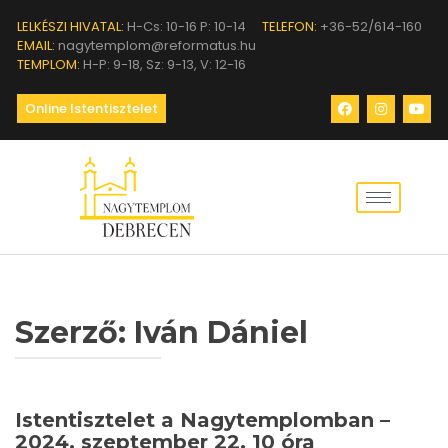
LELKÉSZI HIVATAL:
H-Cs: 10-16 P: 10-14
TELEFON:
+36-52/614-160
EMAIL:
nagytemplom@reformatus.hu
TEMPLOM:
H-P: 9-18, Sz: 9-13, V: 12-16
Online Istentisztelet
Szerző:
Iván Dániel
Istentisztelet a Nagytemplomban –
2024. szeptember 22. 10 óra