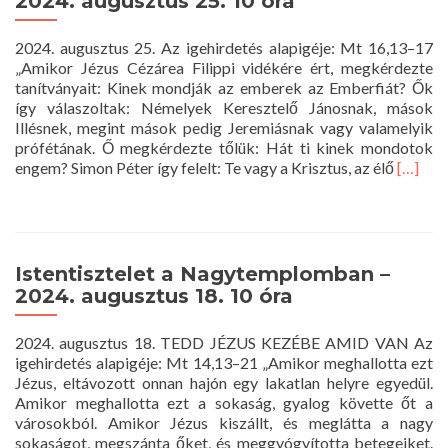
2024. augusztus 25. 10 óra
2024.
szeptember
2024. augusztus 25. Az igehirdetés alapigéje: Mt 16,13–17
1.
„Amikor Jézus Cézárea Filippi vidékére ért, megkérdezte
10
tanítványait: Kinek mondják az emberek az Emberfiát? Ők
óra
így válaszoltak: Némelyek Keresztelő Jánosnak, mások
Illésnek, megint mások pedig Jeremiásnak vagy valamelyik
prófétának. Ő megkérdezte tőlük: Hát ti kinek mondotok
Read
engem? Simon Péter így felelt: Te vagy a Krisztus, az élő
[…]
more
about
Istentis
a
Nagyt
Istentisztelet a Nagytemplomban –
–
2024. augusztus 18. 10 óra
2024.
augusz
2024. augusztus 18. TEDD JÉZUS KEZÉBE AMID VAN Az
25.
igehirdetés alapigéje: Mt 14,13–21 „Amikor meghallotta ezt
10
Jézus, eltávozott onnan hajón egy lakatlan helyre egyedül.
óra
Amikor meghallotta ezt a sokaság, gyalog követte őt a
városokból. Amikor Jézus kiszállt, és meglátta a nagy
sokaságot, megszánta őket, és meggyógyította betegeiket.