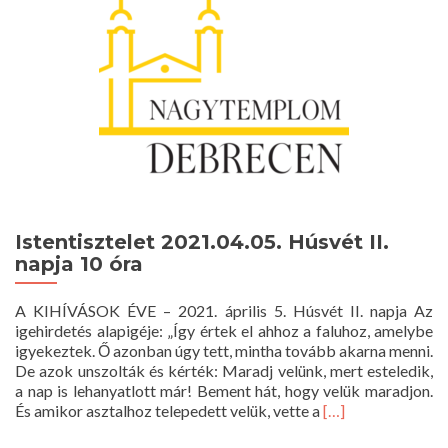
Istentisztelet 2021.04.05. Húsvét II.
napja 10 óra
A KIHÍVÁSOK ÉVE – 2021. április 5. Húsvét II. napja Az
igehirdetés alapigéje: „Így értek el ahhoz a faluhoz, amelybe
igyekeztek. Ő azonban úgy tett, mintha tovább akarna menni.
De azok unszolták és kérték: Maradj velünk, mert esteledik,
a nap is lehanyatlott már! Bement hát, hogy velük maradjon.
Read
És amikor asztalhoz telepedett velük, vette a
[…]
more