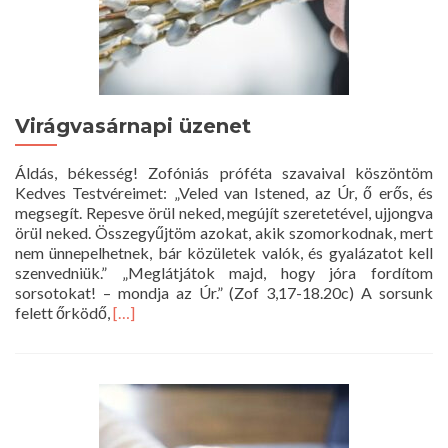
Virágvasárnapi üzenet
Áldás, békesség! Zofóniás próféta szavaival köszöntöm
Kedves Testvéreimet: „Veled van Istened, az Úr, ő erős, és
megsegít. Repesve örül neked, megújít szeretetével, ujjongva
örül neked. Összegyűjtöm azokat, akik szomorkodnak, mert
nem ünnepelhetnek, bár közületek valók, és gyalázatot kell
szenvedniük.” „Meglátjátok majd, hogy jóra fordítom
sorsotokat! – mondja az Úr.” (Zof 3,17-18.20c) A sorsunk
Read
felett őrködő,
[…]
more
about
Virágvasárnapi
üzenet