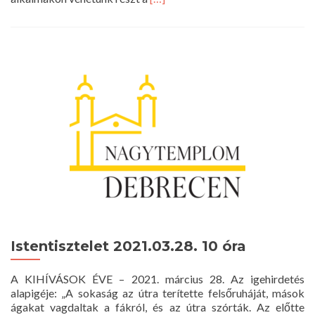
more
about
Gyülekezeti
közlemény
–
Idén
is
az
online
térben
ünnepelünk
Istentisztelet 2021.03.28. 10 óra
A KIHÍVÁSOK ÉVE – 2021. március 28. Az igehirdetés
alapigéje: „A sokaság az útra terítette felsőruháját, mások
ágakat vagdaltak a fákról, és az útra szórták. Az előtte