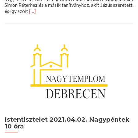
Simon Péterhez és a másik tanítványhoz, akit Jézus szeretett,
Read
és így szólt
[…]
more
about
Istentisztelet
2021.04.04.
Húsvét
I.
napja
10
óra
Istentisztelet 2021.04.02. Nagypéntek
10 óra