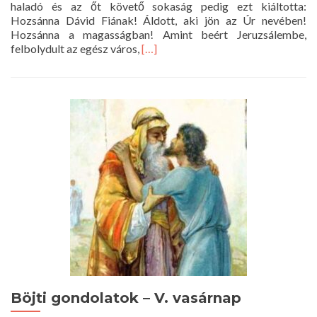
haladó és az őt követő sokaság pedig ezt kiáltotta:
Hozsánna Dávid Fiának! Áldott, aki jön az Úr nevében!
Hozsánna a magasságban! Amint beért Jeruzsálembe,
Read
felbolydult az egész város,
[…]
more
about
Istentisztelet
2021.03.28.
10
óra
Böjti gondolatok – V. vasárnap