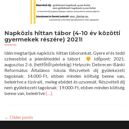
Napközis hittan tábor (4-10 év közötti
gyermekek részére) 2021!
Idén megtartjuk napközis hittan táborunkat. Gyere el és tedd
színesebbé a jelenléteddel a tábort
Időpont: 2021.
augusztus 2-6. (hétfőtől péntekig) Helyszín: Debrecen-Bánki
Református Általános Iskola Részvételi díj gyülekezeti
tagoknak: 14.000-Ft, ebben minden költség benne van,
beleértve a tízórait, meleg ebédet és uzsonnát. Részvételi díj
nem gyülekezeti tagoknak: 19.000-Ft, ebben minden költség
Read
benne van, beleértve
[…]
more
about
Napközis
hittan
←
Older posts
tábor
(4-