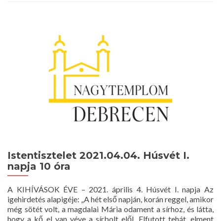
about
Istentisztelet
2021.04.05.
Húsvét
II.
napja
10
óra
Istentisztelet 2021.04.04. Húsvét I.
napja 10 óra
A KIHÍVÁSOK ÉVE – 2021. április 4. Húsvét I. napja Az
igehirdetés alapigéje: „A hét első napján, korán reggel, amikor
még sötét volt, a magdalai Mária odament a sírhoz, és látta,
hogy a kő el van véve a sírbolt elől. Elfutott tehát, elment