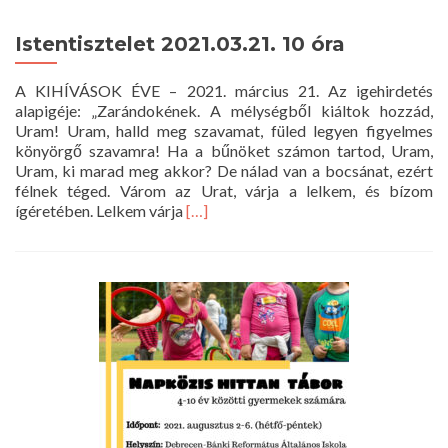
Istentisztelet 2021.03.21. 10 óra
A KIHÍVÁSOK ÉVE – 2021. március 21. Az igehirdetés
alapigéje: „Zarándokének. A mélységből kiáltok hozzád,
Uram! Uram, halld meg szavamat, füled legyen figyelmes
könyörgő szavamra! Ha a bűnöket számon tartod, Uram,
Uram, ki marad meg akkor? De nálad van a bocsánat, ezért
félnek téged. Várom az Urat, várja a lelkem, és bízom
Read
ígéretében. Lelkem várja
[…]
more
about
Istentisztelet
2021.03.21.
10
óra