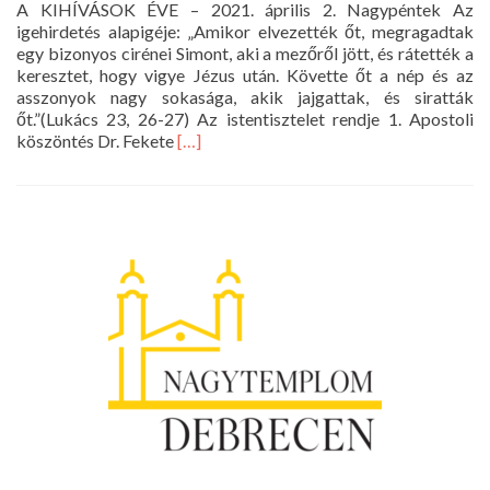
A KIHÍVÁSOK ÉVE – 2021. április 2. Nagypéntek Az
igehirdetés alapigéje: „Amikor elvezették őt, megragadtak
egy bizonyos cirénei Simont, aki a mezőről jött, és rátették a
keresztet, hogy vigye Jézus után. Követte őt a nép és az
asszonyok nagy sokasága, akik jajgattak, és siratták
őt.”(Lukács 23, 26-27) Az istentisztelet rendje 1. Apostoli
Read
köszöntés Dr. Fekete
[…]
more
about
Istentisztelet
2021.04.02.
Nagypéntek
10
óra