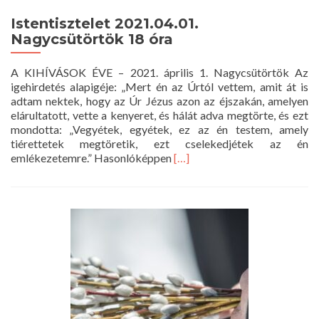
Istentisztelet 2021.04.01.
Nagycsütörtök 18 óra
A KIHÍVÁSOK ÉVE – 2021. április 1. Nagycsütörtök Az
igehirdetés alapigéje: „Mert én az Úrtól vettem, amit át is
adtam nektek, hogy az Úr Jézus azon az éjszakán, amelyen
elárultatott, vette a kenyeret, és hálát adva megtörte, és ezt
mondotta: „Vegyétek, egyétek, ez az én testem, amely
tiérettetek megtöretik, ezt cselekedjétek az én
Read
emlékezetemre.” Hasonlóképpen
[…]
more
about
Istentisztelet
2021.04.01.
Nagycsütörtök
18
óra