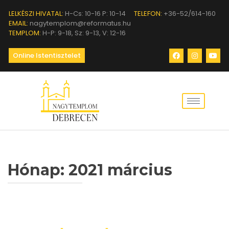
LELKÉSZI HIVATAL:
H-Cs: 10-16 P: 10-14
TELEFON:
+36-52/614-160
EMAIL:
nagytemplom@reformatus.hu
TEMPLOM:
H-P: 9-18, Sz: 9-13, V: 12-16
Online Istentisztelet
Hónap:
2021 március