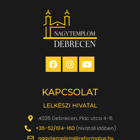
10
év
közötti
gyermekek
részére) 2021!
KAPCSOLAT
LELKÉSZI HIVATAL
4026 Debrecen, Piac utca 4-6.
+36-52/614-160
(hivatali időben)
nagytemplom@reformatus.hu