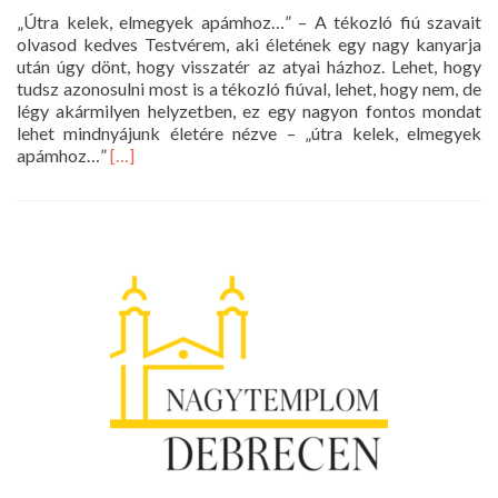
„Útra kelek, elmegyek apámhoz…” – A tékozló fiú szavait
olvasod kedves Testvérem, aki életének egy nagy kanyarja
után úgy dönt, hogy visszatér az atyai házhoz. Lehet, hogy
tudsz azonosulni most is a tékozló fiúval, lehet, hogy nem, de
légy akármilyen helyzetben, ez egy nagyon fontos mondat
lehet mindnyájunk életére nézve – „útra kelek, elmegyek
Read
apámhoz…”
[…]
more
about
Böjti
gondolatok
–
V.
vasárnap