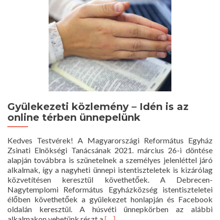
Gyülekezeti közlemény – Idén is az
online térben ünnepelünk
Kedves Testvérek! A Magyarországi Református Egyház
Zsinati Elnökségi Tanácsának 2021. március 26-i döntése
alapján továbbra is szünetelnek a személyes jelenléttel járó
alkalmak, így a nagyheti ünnepi istentiszteletek is kizárólag
közvetítésen keresztül követhetőek. A Debrecen-
Nagytemplomi Református Egyházközség istentiszteletei
élőben követhetőek a gyülekezet honlapján és Facebook
oldalán keresztül. A húsvéti ünnepkörben az alábbi
Read
alkalmakon vehetünk részt a
[…]