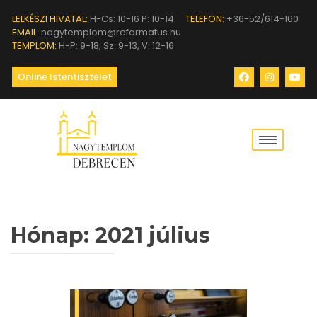
LELKÉSZI HIVATAL:
H-Cs: 10-16 P: 10-14
TELEFON:
+36-52/614-160
EMAIL:
nagytemplom@reformatus.hu
TEMPLOM:
H-P: 9-18, Sz: 9-13, V: 12-16
Online Istentisztelet
Hónap:
2021 július