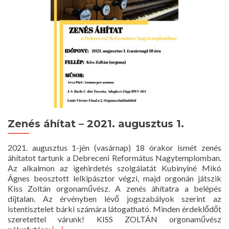
Zenés áhítat – 2021. augusztus 1.
2021. augusztus 1-jén (vasárnap) 18 órakor ismét zenés
áhítatot tartunk a Debreceni Református Nagytemplomban.
Az alkalmon az igehirdetés szolgálatát Kubinyiné Mikó
Ágnes beosztott lelkipásztor végzi, majd orgonán játszik
Kiss Zoltán orgonaművész. A zenés áhítatra a belépés
díjtalan. Az érvényben lévő jogszabályok szerint az
istentisztelet bárki számára látogatható. Minden érdeklődőt
szeretettel várunk! KISS ZOLTÁN orgonaművész
Read