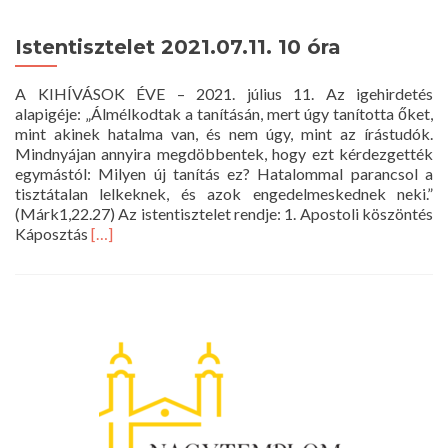
Istentisztelet 2021.07.11. 10 óra
A KIHÍVÁSOK ÉVE – 2021. július 11. Az igehirdetés
alapigéje: „Álmélkodtak a tanításán, mert úgy tanította őket,
mint akinek hatalma van, és nem úgy, mint az írástudók.
Mindnyájan annyira megdöbbentek, hogy ezt kérdezgették
egymástól: Milyen új tanítás ez? Hatalommal parancsol a
tisztátalan lelkeknek, és azok engedelmeskednek neki.”
(Márk1,22.27) Az istentisztelet rendje: 1. Apostoli köszöntés
Read
Káposztás
[…]
more
about
Istentisztelet
2021.07.11.
10
óra