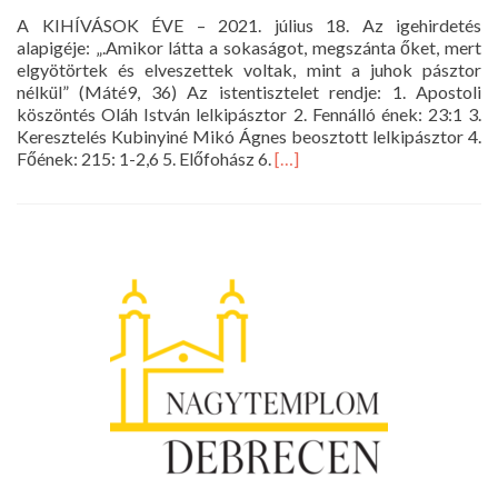
A KIHÍVÁSOK ÉVE – 2021. július 18. Az igehirdetés
alapigéje: „.Amikor látta a sokaságot, megszánta őket, mert
elgyötörtek és elveszettek voltak, mint a juhok pásztor
nélkül” (Máté9, 36) Az istentisztelet rendje: 1. Apostoli
köszöntés Oláh István lelkipásztor 2. Fennálló ének: 23:1 3.
Keresztelés Kubinyiné Mikó Ágnes beosztott lelkipásztor 4.
Read
Főének: 215: 1-2,6 5. Előfohász 6.
[…]
more
about
Istentisztelet
2021.07.18.
10
óra