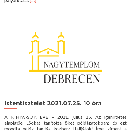
pályafutása:
[…]
more
about
Zenés
áhítat
–
2021.
augusztus
1.
Istentisztelet 2021.07.25. 10 óra
A KIHÍVÁSOK ÉVE – 2021. július 25. Az igehirdetés
alapigéje: „Sokat tanította őket példázatokban; és ezt
mondta nekik tanítás közben: Halljátok! Íme, kiment a