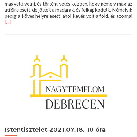
magvető vetni, és történt vetés közben, hogy némely mag az
útfélre esett, de jöttek a madarak, és felkapkodták. Némelyik
R
pedig a köves helyre esett, ahol kevés volt a föld, és azonnal
m
[…]
a
Is
20
1
ór
Istentisztelet 2021.07.18. 10 óra