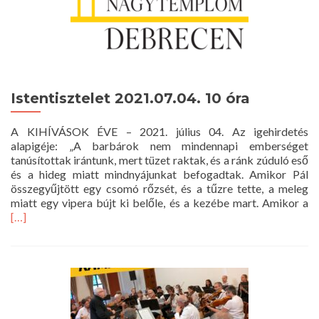
Istentisztelet 2021.07.04. 10 óra
A KIHÍVÁSOK ÉVE – 2021. július 04. Az igehirdetés
alapigéje: „A barbárok nem mindennapi emberséget
tanúsítottak irántunk, mert tüzet raktak, és a ránk zúduló eső
és a hideg miatt mindnyájunkat befogadtak. Amikor Pál
összegyűjtött egy csomó rőzsét, és a tűzre tette, a meleg
R
miatt egy vipera bújt ki belőle, és a kezébe mart. Amikor a
m
[…]
a
Is
20
1
ór