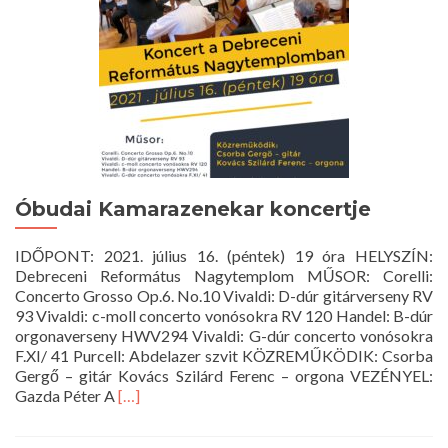
Óbudai Kamarazenekar koncertje
IDŐPONT: 2021. július 16. (péntek) 19 óra HELYSZÍN:
Debreceni Református Nagytemplom MŰSOR: Corelli:
Concerto Grosso Op.6. No.10 Vivaldi: D-dúr gitárverseny RV
93 Vivaldi: c-moll concerto vonósokra RV 120 Handel: B-dúr
orgonaverseny HWV294 Vivaldi: G-dúr concerto vonósokra
F.XI/ 41 Purcell: Abdelazer szvit KÖZREMŰKÖDIK: Csorba
Gergő – gitár Kovács Szilárd Ferenc – orgona VEZÉNYEL:
Read
Gazda Péter A
[…]
more
about