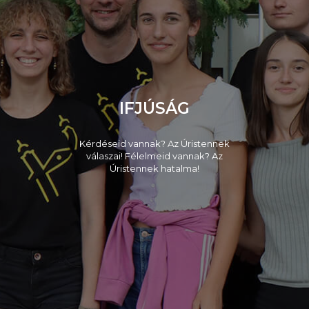
IFJÚSÁG
Kérdéseid vannak? Az Úristennek
válaszai! Félelmeid vannak? Az
Úristennek hatalma!