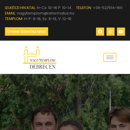
LELKÉSZI HIVATAL:
H-Cs: 10-16 P: 10-14
TELEFON:
+36-52/614-160
EMAIL:
nagytemplom@reformatus.hu
TEMPLOM:
H-P: 9-18, Sz: 9-13, V: 12-16
Online Istentisztelet