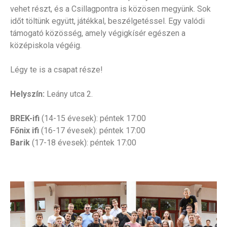
vehet részt, és a Csillagpontra is közösen megyünk. Sok
időt töltünk együtt, játékkal, beszélgetéssel. Egy valódi
támogató közösség, amely végigkísér egészen a
középiskola végéig.
Légy te is a csapat része!
Helyszín:
Leány utca 2.
BREK-ifi
(14-15 évesek): péntek 17:00
Főnix ifi
(16-17 évesek): péntek 17:00
Barik
(17-18 évesek): péntek 17:00