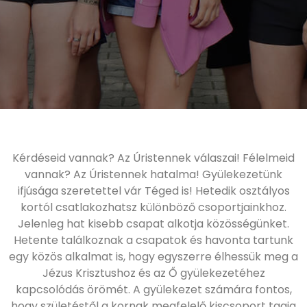
Kérdéseid vannak? Az Úristennek válaszai! Félelmeid
vannak? Az Úristennek hatalma! Gyülekezetünk
ifjúsága szeretettel vár Téged is! Hetedik osztályos
kortól csatlakozhatsz különböző csoportjainkhoz.
Jelenleg hat kisebb csapat alkotja közösségünket.
Hetente találkoznak a csapatok és havonta tartunk
egy közös alkalmat is, hogy egyszerre élhessük meg a
Jézus Krisztushoz és az Ő gyülekezetéhez
kapcsolódás örömét. A gyülekezet számára fontos,
hogy születéstől a kornak megfelelő kiscsoport tagja