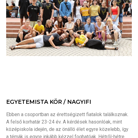
EGYETEMISTA KÖR / NAGYIFI
Ebben a csoportban az érettségizett fiatalok találkoznak.
A felső korhatár 23-24 év. A kérdések hasonlóak, mint
középiskola idején, de az önálló élet egyre közelebb, így
a témák is egyre inkább kézzel foghatóak. Hétről-hétre