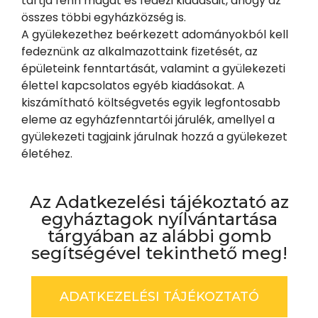
tartja fenn magát és fedezi kiadásait, ahogy az
összes többi egyházközség is.
A gyülekezethez beérkezett adományokból kell
fedeznünk az alkalmazottaink fizetését, az
épületeink fenntartását, valamint a gyülekezeti
élettel kapcsolatos egyéb kiadásokat. A
kiszámítható költségvetés egyik legfontosabb
eleme az egyházfenntartói járulék, amellyel a
gyülekezeti tagjaink járulnak hozzá a gyülekezet
életéhez.
Az Adatkezelési tájékoztató az
egyháztagok nyílvántartása
tárgyában az alábbi gomb
segítségével tekinthető meg!
ADATKEZELÉSI TÁJÉKOZTATÓ