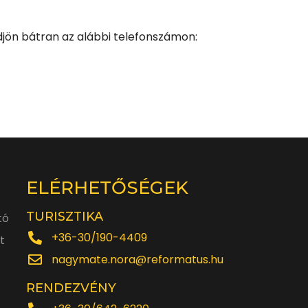
djön bátran az alábbi telefonszámon:
ELÉRHETŐSÉGEK
TURISZTIKA
tó
+36-30/190-4409
t
nagymate.nora@reformatus.hu
RENDEZVÉNY