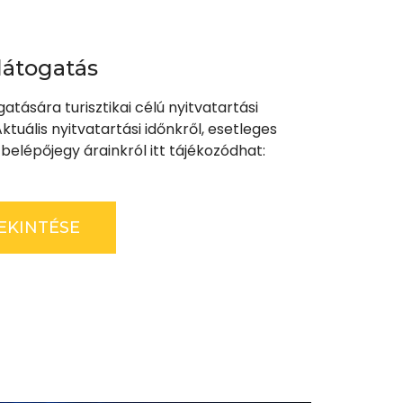
látogatás
tására turisztikai célú nyitvatartási
tuális nyitvatartási időnkről, esetleges
, belépőjegy árainkról itt tájékozódhat:
EKINTÉSE