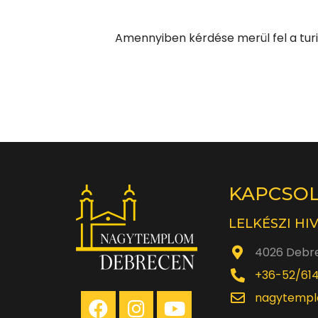
Amennyiben kérdése merül fel a turi
KAPCSO
LELKÉSZI HI
4026 Debre
+36-52/61
nagytempl