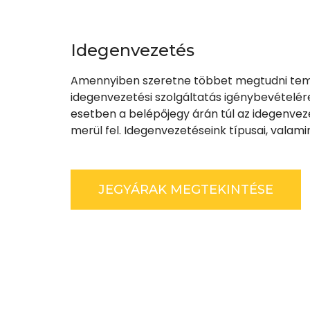
Idegenvezetés
Amennyiben szeretne többet megtudni tem
idegenvezetési szolgáltatás igénybevételér
esetben a belépőjegy árán túl az idegenveze
merül fel. Idegenvezetéseink típusai, valamint
JEGYÁRAK MEGTEKINTÉSE