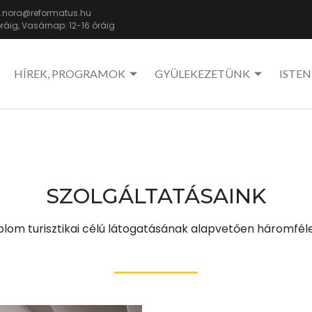
nora@reformatus.hu
óráig, Vasárnap: 12-16 óráig
HÍREK, PROGRAMOK
GYÜLEKEZETÜNK
ISTEN
SZOLGÁLTATÁSAINK
om turisztikai célú látogatásának alapvetően háromfél