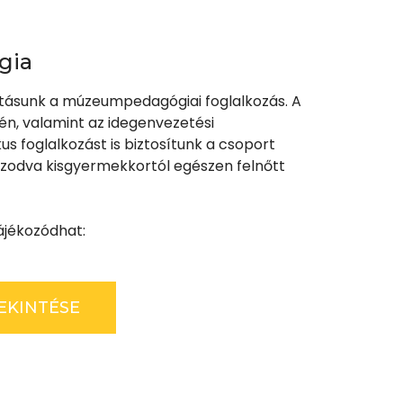
gia
tásunk a múzeumpedagógiai foglalkozás. A
, valamint az idegenvezetési
us foglalkozást is biztosítunk a csoport
azodva kisgyermekkortól egészen felnőtt
tájékozódhat:
EKINTÉSE