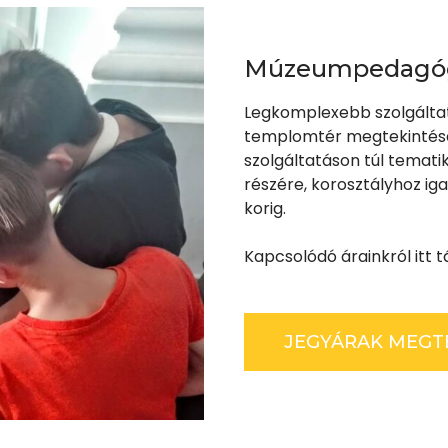
Múzeumpedagó
Legkomplexebb szolgálta
templomtér megtekintésén
szolgáltatáson túl tematik
részére, korosztályhoz ig
korig.
Kapcsolódó árainkról itt 
JEGYÁRAK MEGT