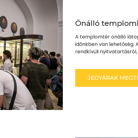
Önálló templom
A templomtér önálló látoga
időnkben van lehetőség. Ak
rendkívüli nyitvatartásról
JEGYÁRAK MEGT