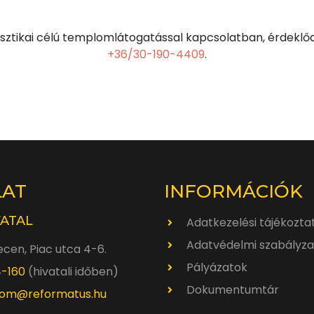
sztikai célú templomlátogatással kapcsolatban, érdeklő
+36/30-190-4409
.
LAT
INFORMÁCIÓK
VATAL
Adatkezelési tájékozta
Adatvédelmi szabályza
cen, Piac utca 4-6.
Pályázatok
4-160
(hivatali időben)
Dokumentumtár
om@reformatus.hu