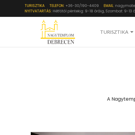
TURISZTIKA
TELEFON:
+36-30/190-4409
EMAIL:
nagymate.
NYITVATARTÁS:
Hétfőtől péntekig: 9-18 óráig, Szombat: 9-13 
TURISZTIKA
A Nagytempl