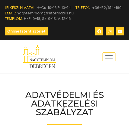
LELKÉSZI HIVATAL:
H-Cs: 10-16 P: 10-14
TELEFON:
+36-52/614-160
EMAIL:
nagytemplom@reformatus.hu
TEMPLOM:
H-P: 9-18, Sz: 9-13, V: 12-16
Online Istentisztelet
ADATVÉDELMI ÉS
ADATKEZELÉSI
SZABÁLYZAT