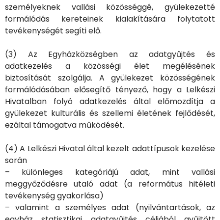
személyeknek vallási közösséggé, gyülekezetté
formálódás kereteinek kialakítására folytatott
tevékenységét segíti elő.
(3) Az Egyházközségben az adatgyűjtés és
adatkezelés a közösségi élet megélésének
biztosítását szolgálja. A gyülekezet közösségének
formálódásában elősegítő tényező, hogy a Lelkészi
Hivatalban folyó adatkezelés által előmozdítja a
gyülekezet kulturális és szellemi életének fejlődését,
ezáltal támogatva működését.
(4) A Lelkészi Hivatal által kezelt adattípusok kezelése
során
– különleges kategóriájú adat, mint vallási
meggyőződésre utaló adat (a református hitéleti
tevékenység gyakorlása)
– valamint a személyes adat (nyilvántartások, az
egyház statisztikai adatgyűjtés céljából gyűjtött