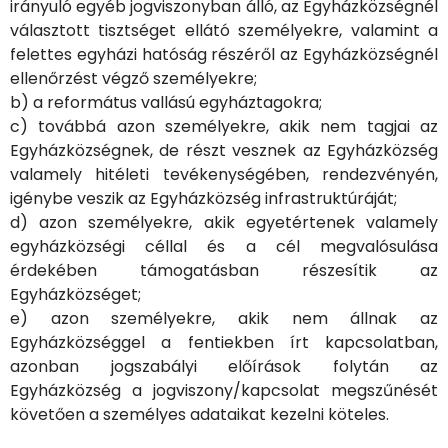
irányuló egyéb jogviszonyban álló, az Egyházközségnél
választott tisztséget ellátó személyekre, valamint a
felettes egyházi hatóság részéről az Egyházközségnél
ellenőrzést végző személyekre;
b) a református vallású egyháztagokra;
c) továbbá azon személyekre, akik nem tagjai az
Egyházközségnek, de részt vesznek az Egyházközség
valamely hitéleti tevékenységében, rendezvényén,
igénybe veszik az Egyházközség infrastruktúráját;
d) azon személyekre, akik egyetértenek valamely
egyházközségi céllal és a cél megvalósulása
érdekében támogatásban részesítik az
Egyházközséget;
e) azon személyekre, akik nem állnak az
Egyházközséggel a fentiekben írt kapcsolatban,
azonban jogszabályi előírások folytán az
Egyházközség a jogviszony/kapcsolat megszűnését
követően a személyes adataikat kezelni köteles.