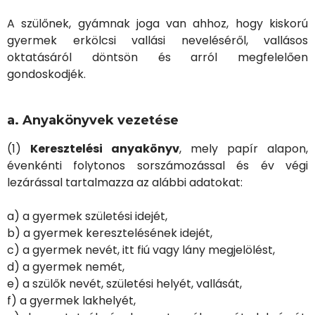
A szülőnek, gyámnak joga van ahhoz, hogy kiskorú
gyermek erkölcsi vallási neveléséről, vallásos
oktatásáról döntsön és arról megfelelően
gondoskodjék.
a. Anyakönyvek vezetése
(1)
Keresztelési anyakönyv
, mely papír alapon,
évenkénti folytonos sorszámozással és év végi
lezárással tartalmazza az alábbi adatokat:
a) a gyermek születési idejét,
b) a gyermek keresztelésének idejét,
c) a gyermek nevét, itt fiú vagy lány megjelölést,
d) a gyermek nemét,
e) a szülők nevét, születési helyét, vallását,
f) a gyermek lakhelyét,