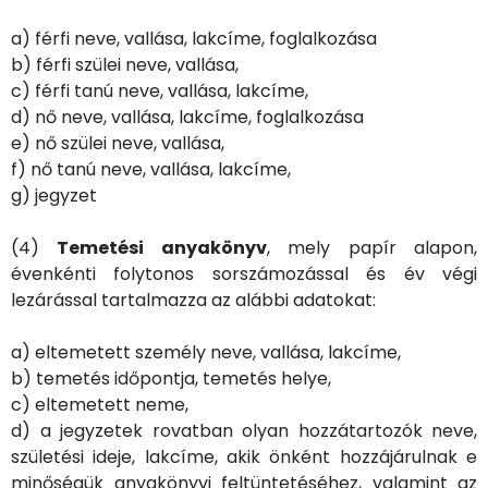
a) férfi neve, vallása, lakcíme, foglalkozása
b) férfi szülei neve, vallása,
c) férfi tanú neve, vallása, lakcíme,
d) nő neve, vallása, lakcíme, foglalkozása
e) nő szülei neve, vallása,
f) nő tanú neve, vallása, lakcíme,
g) jegyzet
(4)
Temetési anyakönyv
, mely papír alapon,
évenkénti folytonos sorszámozással és év végi
lezárással tartalmazza az alábbi adatokat:
a) eltemetett személy neve, vallása, lakcíme,
b) temetés időpontja, temetés helye,
c) eltemetett neme,
d) a jegyzetek rovatban olyan hozzátartozók neve,
születési ideje, lakcíme, akik önként hozzájárulnak e
minőségük anyakönyvi feltüntetéséhez, valamint az