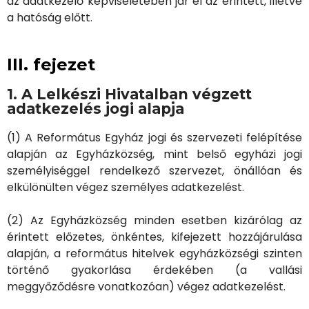
az adatkezelő képviseletében jár el az érintett, illetve
a hatóság előtt.
III. fejezet
1. A Lelkészi Hivatalban végzett
adatkezelés jogi alapja
(1) A Református Egyház jogi és szervezeti felépítése
alapján az Egyházközség, mint belső egyházi jogi
személyiséggel rendelkező szervezet, önállóan és
elkülönülten végez személyes adatkezelést.
(2) Az Egyházközség minden esetben kizárólag az
érintett előzetes, önkéntes, kifejezett hozzájárulása
alapján, a református hitelvek egyházközségi szinten
történő gyakorlása érdekében (a vallási
meggyőződésre vonatkozóan) végez adatkezelést.