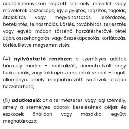
adatállományokon végzett bármely művelet vagy
műveletek összessége, így a gyűjtés, rögzítés, tagolás,
átalakítás vagy megváltoztatás, lekérdezés,
betekintés, felhasználás, közlés, továbbítás, terjesztés
vagy egyéb módon történő hozzáférhetővé tétel
útján, összehangolás, vagy összekapcsolás, korlátozás,
törlés, illetve megsemmisítés;
(4)
nyilvántartó rendszer:
a személyes adatok
bármely módon – centralizált, decentralizált vagy
funkcionális, vagy földrajzi szempontok szerint – tagolt
állománya, amely meghatározott ismérvek alapján
hozzáférhető;
(5)
adatkezelő:
az a természetes, vagy jogi személy,
amely a személyes adatok kezelésének céljait és
eszközeit önállóan vagy másokkal együtt
meghatározza;