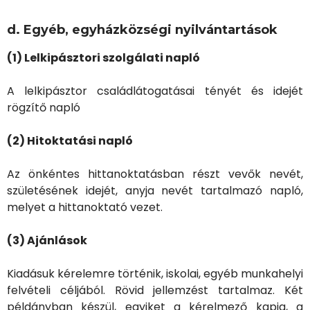
d. Egyéb, egyházközségi nyilvántartások
(1) Lelkipásztori szolgálati napló
A lelkipásztor családlátogatásai tényét és idejét
rögzítő napló
(2) Hitoktatási napló
Az önkéntes hittanoktatásban részt vevők nevét,
születésének idejét, anyja nevét tartalmazó napló,
melyet a hittanoktató vezet.
(3) Ajánlások
Kiadásuk kérelemre történik, iskolai, egyéb munkahelyi
felvételi céljából. Rövid jellemzést tartalmaz. Két
példányban készül, egyiket a kérelmező kapja, a