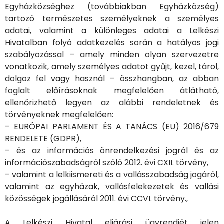
Egyházközséghez (továbbiakban Egyházközség)
tartozó természetes személyeknek a személyes
adatai, valamint a különleges adatai a Lelkészi
Hivatalban folyó adatkezelés során a hatályos jogi
szabályozással – amely minden olyan szervezetre
vonatkozik, amely személyes adatot gyűjt, kezel, tárol,
dolgoz fel vagy használ – összhangban, az abban
foglalt előírásoknak megfelelően átlátható,
ellenőrizhető legyen az alábbi rendeletnek és
törvényeknek megfelelően:
– EURÓPAI PARLAMENT ÉS A TANÁCS (EU) 2016/679
RENDELETE (GDPR),
– és az információs önrendelkezési jogról és az
információszabadságról szóló 2012. évi CXII. törvény,
– valamint a lelkiismereti és a vallásszabadság jogáról,
valamint az egyházak, vallásfelekezetek és vallási
közösségek jogállásáról 2011. évi CCVI. törvény.,
A Lelkészi Hivatal eljárási ügyrendjét jelen