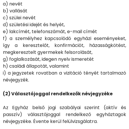
a) nevét
b) vallását
c) szülei nevét
d) születési idejét és helyét,
e) lakcímét, telefonszámát, e-mail címét
f) a személyhez kapcsolódó egyházi eseményeket,
így a keresztelőt, konfirmációt, házasságkötést,
megkeresztelt gyermekek felsorolását,
g) foglalkozását, idegen nyelv ismeretét
h) családi állapotát, valamint
i) a jegyzetek rovatban a vizitáció tényét tartalmazó
névjegyzék.
(2) Választójoggal rendelkezők névjegyzéke
Az Egyház belső jogi szabályai szerint (aktív és
passzív) választójoggal rendelkező egyháztagok
névjegyzéke. Évente kerül felülvizsgálatra.