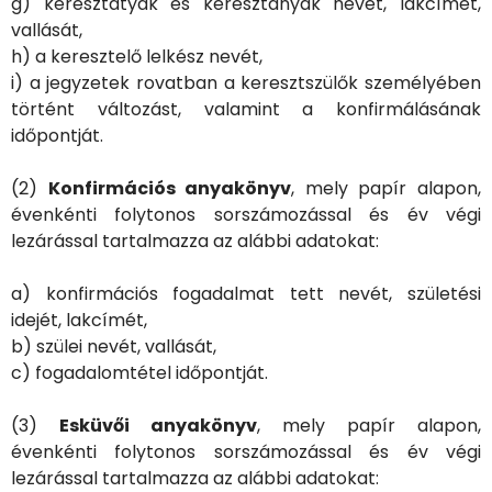
g) keresztatyák és keresztanyák nevét, lakcímét,
vallását,
h) a keresztelő lelkész nevét,
i) a jegyzetek rovatban a keresztszülők személyében
történt változást, valamint a konfirmálásának
időpontját.
(2)
Konfirmációs anyakönyv
, mely papír alapon,
évenkénti folytonos sorszámozással és év végi
lezárással tartalmazza az alábbi adatokat:
a) konfirmációs fogadalmat tett nevét, születési
idejét, lakcímét,
b) szülei nevét, vallását,
c) fogadalomtétel időpontját.
(3)
Esküvői anyakönyv
, mely papír alapon,
évenkénti folytonos sorszámozással és év végi
lezárással tartalmazza az alábbi adatokat: