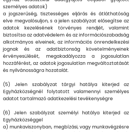
személyes adatok)
a jogszerűség, tisztességes eljárás és átláthatóság
elve megvalósuljon, s a jelen szabályzat elősegítse az
adatok kezelésének törvényes rendjét, valamint
biztosítsa az adatvédelem és az információszabadság
alkotmányos elveinek, az információs önrendelkezési
jognak és az adatbiztonság követelményeinek
érvényesülését, megakadályozza a jogosulatlan
hozzáférést, az adatok jogosulatlan megváltoztatását
és nyilvánosságra hozatalát.
(5) Jelen szabályzat tárgyi hatálya kiterjed az
Egyházközségnél folytatott valamennyi személyes
adatot tartalmazó adatkezelési tevékenységre
(6) Jelen szabályzat személyi hatálya kiterjed az
Egyházközséggel
a) munkaviszonyban, megbízási, vagy munkavégzésre