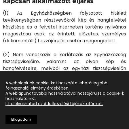
kapcsán alkalmazott eljárás
(1) Az Egyházközségben folytatott hitéleti
tevékenységben résztvevőkről kép és hangfelvétel
készítése és a felvétel interneten történő nyilvános
megosztása csak az érintett előzetes, személyes
(dokumentált) hozzájárulás esetén megengedett.
(2) Nem vonatkozik a korlátozás az Egyházközség
tisztségviselőire, valamint az olyan kép és
hangfelvételre, melyből az egyházi tisztségviselőn
(szolgálatot teljesítő lelkész, kántor, énekkar stb.)
kívül más személy egyedileg nem azonosítható.
A weboldalunk cookie-kat használ a lehető legjobb
felhasználói élmény érdekében.
A weblapunk további használatával hozzájárulsz a cookie-k
(3) Nem vonatkozik a korlátozás arra az esetre,
használatához.
amikor valamely egyházközségi rendezvényről előre
Itt elolvashatod az Adatkezelési tájékoztatónkat.
meghirdetett, közcélú televíziós, vagy filmfelvétel
készül.
Elfogadom