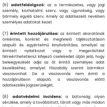
(6)
adatfeldolgozó:
az a természetes, vagy jogi
személy, közhatalmi szerv, vagy ügynökség, vagy
bármely egyéb szerv, Amely az adatkezelő nevében
személyes adatokat kezel;
(7)
érintett hozzájárulása:
az érintett akaratának
önkéntes, konkrét és megfelelő tájékoztatáson
alapuló és egyértelmű kinyilvánítása, amellyel az
érintett nyilatkozat vagy a megerősítést
félreérthetetlenül kifejező cselekedet útján jelzi, hogy
beleegyezését adja az őt érintő személyes adat
kezeléséhez, amelyet főszabály szerint bármikor
visszavonhat. De a visszavonás nem érinti a
hozzájáruláson alapuló, a visszavonás előtti
adatkezelés jogszerűségét;
(8)
adatvédelmi incidens:
a biztonság olyan
sérülése, amely a továbbított, tárolt vagy más módon