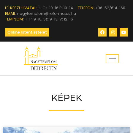
LELKÉSZI HIVATAL:
H-Cs: 10-16 P: 10-14
TELEFON:
+36-52/614-160
EMAIL:
nagytemplom@reformatus.hu
TEMPLOM:
H-P: 9-18, Sz: 9-13, V: 12-16
Online Istentisztelet
KÉPEK