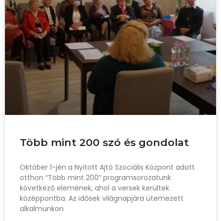
Több mint 200 szó és gondolat
Október 1-jén a Nyitott Ajtó Szociális Központ adott
otthon “Több mint 200” programsorozatunk
következő elemének, ahol a versek kerültek
középpontba. Az idősek világnapjára ütemezett
alkalmunkon