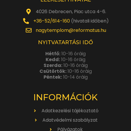
4026 Debrecen, Piac utca 4-6.
+36-52/614-160
(hivatali időben)
nagytemplom@reformatus.hu
NYITVATARTÁSI IDŐ
Hétfő:
10-16 óráig
Kedd:
10-16 óráig
Szerda:
10-16 óráig
Csütörtök:
10-16 óráig
Péntek:
10-14 óráig
INFORMÁCIÓK
Adatkezelési tájékoztató
Adatvédelmi szabályzat
Pályázatok