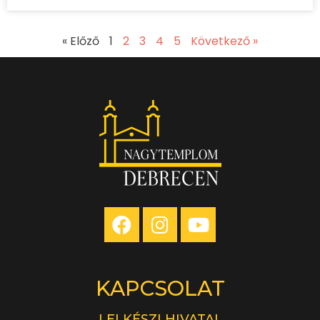
« Előző
1
2
3
4
5
Következő »
KAPCSOLAT
LELKÉSZI HIVATAL