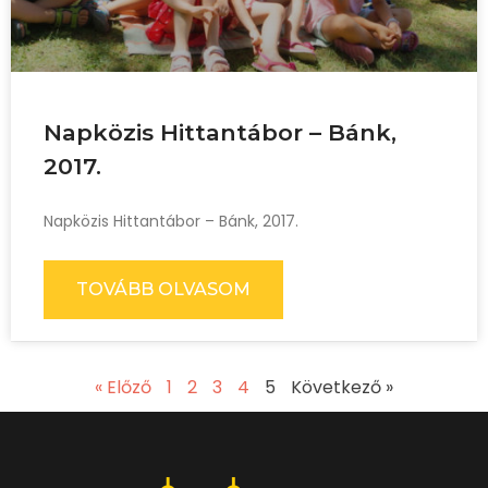
Napközis Hittantábor – Bánk,
2017.
Napközis Hittantábor – Bánk, 2017.
TOVÁBB OLVASOM
« Előző
1
2
3
4
5
Következő »