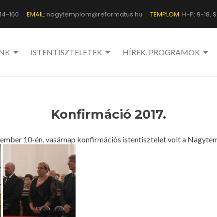
14-160
EMAIL:
nagytemplom@reformatus.hu
TEMPLOM:
H-P: 9-18, Sz
NK
ISTENTISZTELETEK
HÍREK, PROGRAMOK
Konfirmáció 2017.
ember 10-én, vasárnap konfirmációs istentisztelet volt a Nagyt