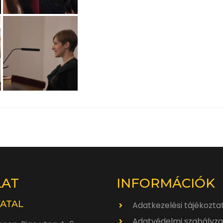
LAT
INFORMÁCIÓK
VATAL
Adatkezelési tájékozta
Adatvédelmi szabályza