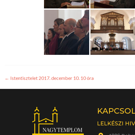
←
Istentisztelet 2017. december 10. 10 óra
KAPCSO
LELKÉSZI HI