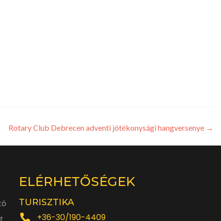
Rotary Club Debrecen adventi jótékonysági hangversenye
→
ELÉRHETŐSÉGEK
TURISZTIKA
tó
+36-30/190-4409
t