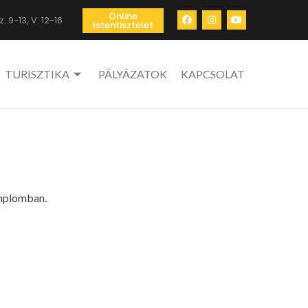
Online
: 9-13, V: 12-16
Istentisztelet
TURISZTIKA
PÁLYÁZATOK
KAPCSOLAT
emplomban.