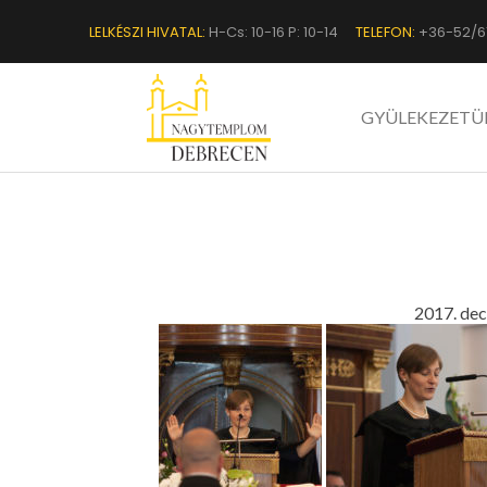
LELKÉSZI HIVATAL:
H-Cs: 10-16 P: 10-14
TELEFON:
+36-52/6
GYÜLEKEZETÜ
2017. dec