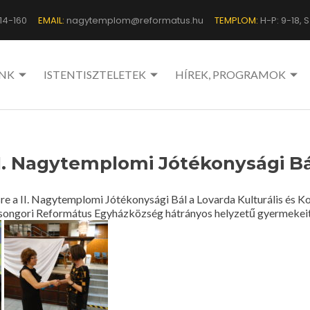
14-160
EMAIL:
nagytemplom@reformatus.hu
TEMPLOM:
H-P: 9-18, Sz
NK
ISTENTISZTELETEK
HÍREK, PROGRAMOK
II. Nagytemplomi Jótékonysági Bá
 a II. Nagytemplomi Jótékonysági Bál a Lovarda Kulturális és K
Csongori Református Egyházközség hátrányos helyzetű gyermekei