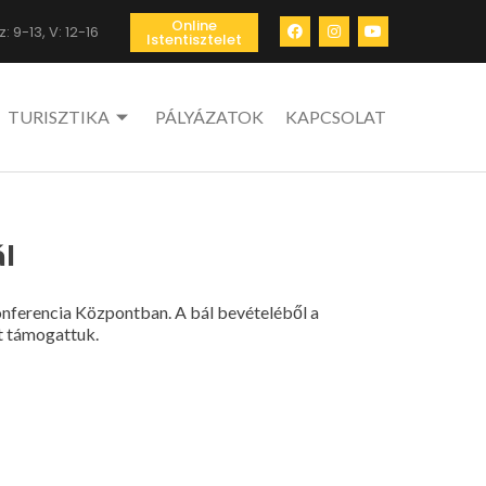
Online
: 9-13, V: 12-16
Istentisztelet
TURISZTIKA
PÁLYÁZATOK
KAPCSOLAT
l
onferencia Központban. A bál bevételéből a
t támogattuk.