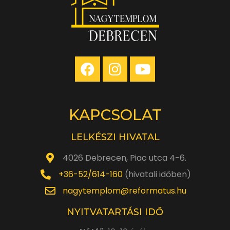
KAPCSOLAT
LELKÉSZI HIVATAL
4026 Debrecen, Piac utca 4-6.
+36-52/614-160
(hivatali időben)
nagytemplom@reformatus.hu
NYITVATARTÁSI IDŐ