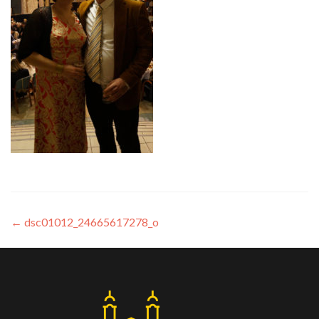
←
dsc01012_24665617278_o