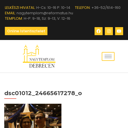
LELKÉSZI HIVATAL:
H-Cs: 10-16 P: 10-14
TELEFON:
+36-52/614-160
EMAIL:
nagytemplom@reformatus.hu
TEMPLOM:
H-P: 9-18, Sz: 9-13, V: 12-16
Online Istentisztelet
dsc01012_24665617278_o