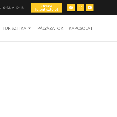
Online
: 9-13, V: 12-16
Istentisztelet
TURISZTIKA
PÁLYÁZATOK
KAPCSOLAT