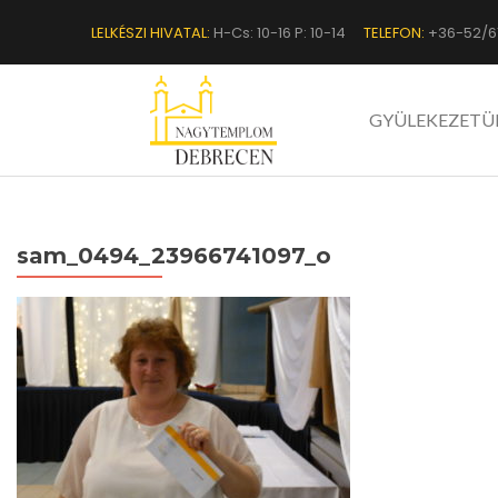
LELKÉSZI HIVATAL:
H-Cs: 10-16 P: 10-14
TELEFON:
+36-52/6
GYÜLEKEZETÜ
sam_0494_23966741097_o