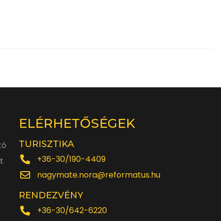
ELÉRHETŐSÉGEK
TURISZTIKA
tó
+36-30/190-4409
t
nagymate.nora@reformatus.hu
RENDEZVÉNY
+36-30/642-6220