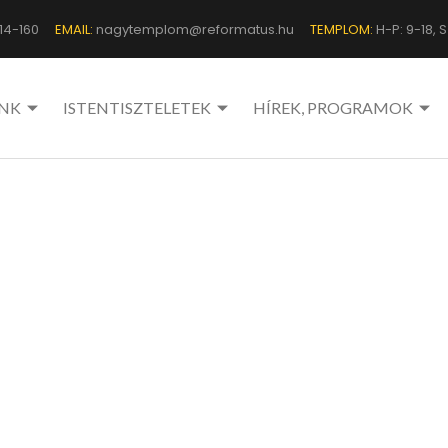
14-160
EMAIL:
nagytemplom@reformatus.hu
TEMPLOM:
H-P: 9-18, Sz
NK
ISTENTISZTELETEK
HÍREK, PROGRAMOK