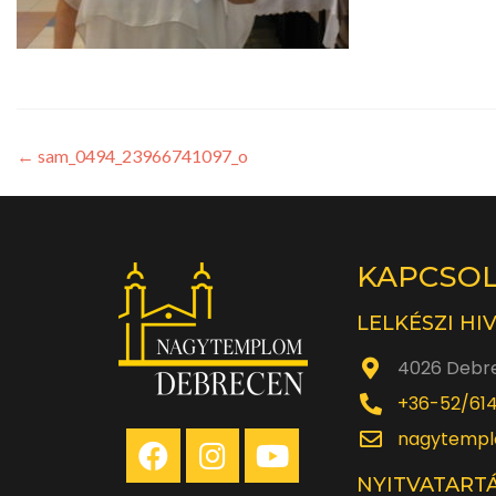
←
sam_0494_23966741097_o
KAPCSO
LELKÉSZI HI
4026 Debre
+36-52/61
nagytempl
NYITVATARTÁ