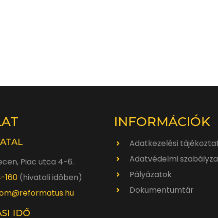
LAT
INFORMÁCIÓK
VATAL
Adatkezelési tájékozta
Adatvédelmi szabályza
cen, Piac utca 4-6.
Pályázatok
4-160
(hivatali időben)
Dokumentumtár
om@reformatus.hu
SI IDŐ