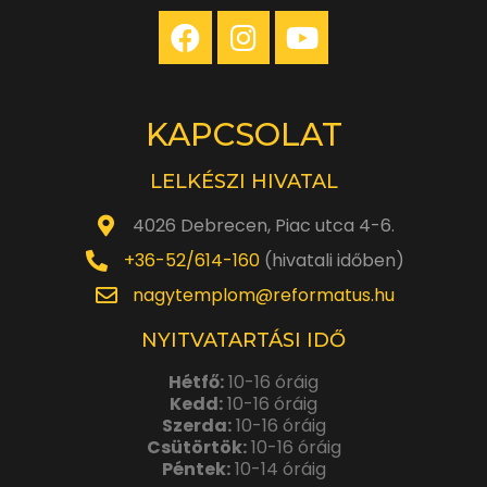
KAPCSOLAT
LELKÉSZI HIVATAL
4026 Debrecen, Piac utca 4-6.
+36-52/614-160
(hivatali időben)
nagytemplom@reformatus.hu
NYITVATARTÁSI IDŐ
Hétfő:
10-16 óráig
Kedd:
10-16 óráig
Szerda:
10-16 óráig
Csütörtök:
10-16 óráig
Péntek:
10-14 óráig