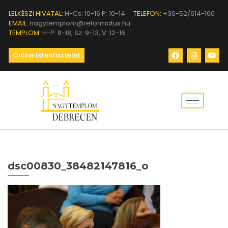
LELKÉSZI HIVATAL:
H-Cs: 10-16 P: 10-14
TELEFON:
+36-52/614-160
EMAIL:
nagytemplom@reformatus.hu
TEMPLOM:
H-P: 9-18, Sz: 9-13, V: 12-16
Online Istentisztelet
dsc00830_38482147816_o