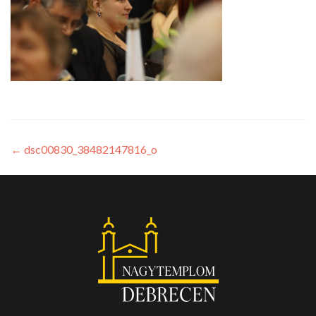
←
dsc00830_38482147816_o