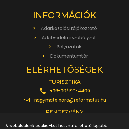
INFORMÁCIÓK
Adatkezelési tájékoztató
Adatvédelmi szabályzat
Pályázatok
Dokumentumtár
ELÉRHETŐSÉGEK
TURISZTIKA
+36-30/190-4409
nagymate.nora@reformatus.hu
RENDEZVÉNY
+36-30/642-6220
A weboldalunk cookie-kat használ a lehető legjobb