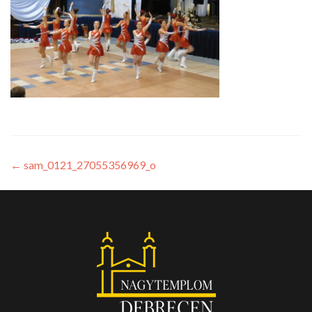
←
sam_0121_27055356969_o