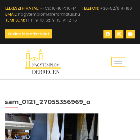
LELKÉSZI HIVATAL:
H-Cs: 10-16 P: 10-14
TELEFON:
+36-52/614-160
EMAIL:
nagytemplom@reformatus.hu
TEMPLOM:
H-P: 9-18, Sz: 9-13, V: 12-16
Online Istentisztelet
sam_0121_27055356969_o