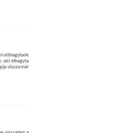
mi otthagytunk
, aki elhagyta
apja vissza már
e visszatért a