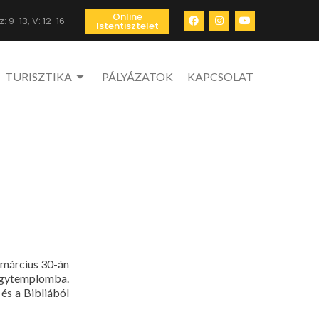
Online
: 9-13, V: 12-16
Istentisztelet
TURISZTIKA
PÁLYÁZATOK
KAPCSOLAT
 március 30-án
Nagytemplomba.
 és a Bibliából