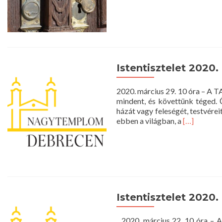
Istentisztelet 2020.
2020. március 29. 10 óra – A T
mindent, és követtünk téged.
házát vagy feleségét, testvérei
Read
ebben a világban, a
[…]
more
about
Istentisztel
2020.
március
29.
10
Istentisztelet 2020.
óra
2020. március 22. 10 óra – A 