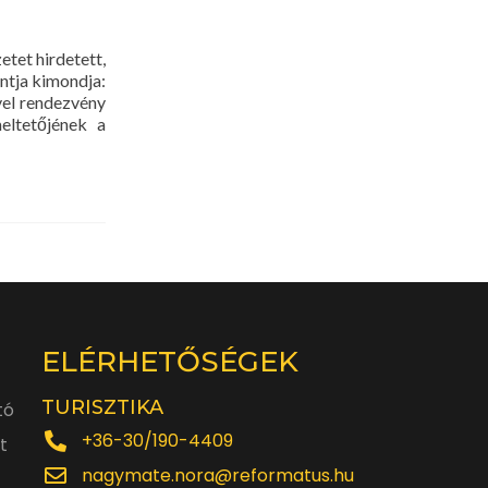
tet hirdetett,
ontja kimondja:
vel rendezvény
meltetőjének a
ELÉRHETŐSÉGEK
TURISZTIKA
tó
+36-30/190-4409
t
nagymate.nora@reformatus.hu