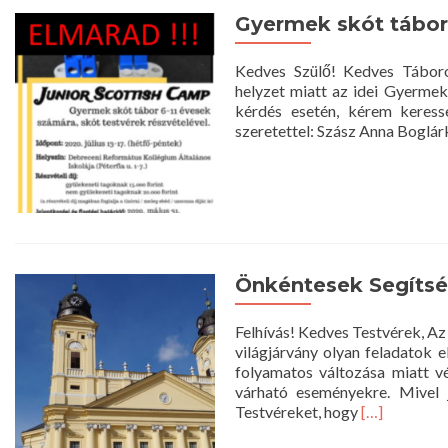
Gyermek skót tábor 
Kedves Szülő! Kedves Táboro
helyzet miatt az idei Gyermek 
kérdés esetén, kérem keres
szeretettel: Szász An
Önkéntesek Segítsé
Felhívás! Kedves Testvérek, Az
világjárvány olyan feladatok 
folyamatos változása miatt vé
várható eseményekre. Mivel j
Read
Testvéreket, hogy
[…]
more