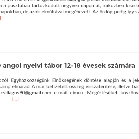
ára a pusztában tartózkodott negyven napon át, miközben kísért
apokban, de azok elmúltával megéhezett. Az ördög pedig így s
ad
]
re
out
entisztelet
20.
rcius
.
angol nyelvi tábor 12-18 évesek számára
a
zó! Egyházközségünk Elnökségének döntése alapján és a jele
 Camp elmarad. A már befizetett összeg visszatérítése, illetve bá
csillagos90@gmail.com e-mail címen. Megértésüket köszönve,
Read
lla
[…]
more
about
Scottish
Camp
2020
angol