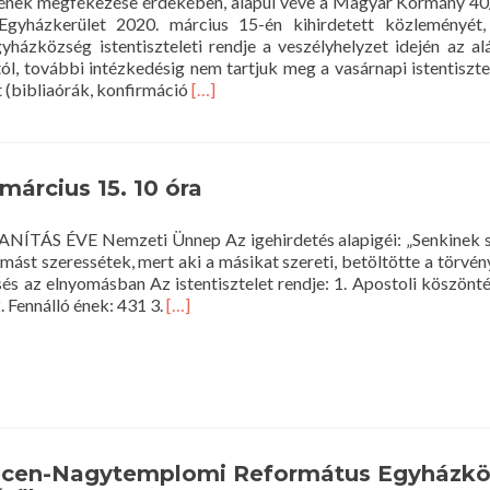
sének megfékezése érdekében, alapul véve a Magyar Kormány 40/2
Egyházkerület 2020. március 15-én kihirdetett közleményét
ázközség istentiszteleti rendje a veszélyhelyzet idején az al
l, további intézkedésig nem tartjuk meg a vasárnapi istentiszte
Read
 (bibliaórák, konfirmáció
[…]
more
about
FELHÍVÁS
–
 március 15. 10 óra
2020.
március
TANÍTÁS ÉVE Nemzeti Ünnep Az igehirdetés alapigéi: „Senkinek 
16.
mást szeressétek, mert aki a másikat szereti, betöltötte a törvén
–
és az elnyomásban Az istentisztelet rendje: 1. Apostoli köszönt
A
Read
. Fennálló ének: 431 3.
[…]
DEBRECEN-
more
NAGYTEMPLOMI
about
REFORMÁTUS
Istentisztelet
EGYHÁZKÖZSÉG
2020.
ISTENTISZTELETI
március
RENDJÉRŐL
15.
A
10
VESZÉLYHELYZET
ecen-Nagytemplomi Református Egyházk
óra
IDEJÉN