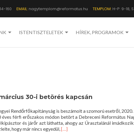
14-160
EMAIL:
nagytemplom@reformatus.hu
TEMPLOM:
H-P: 9-18, Sz
NK
ISTENTISZTELETEK
HÍREK, PROGRAMOK
március 30-i betörés kapcsán
yei Rendőrfőkapitányság is beszámolt a szomorú esetről, 2020.
30 éves férfi erőszakos módon betört a Debreceni Református 
lkipásztor és járőr azt láthatta, ahogy az Úrasztalánál imádkozik
Read
lelte, hogy már nincs egyedül,
[…]