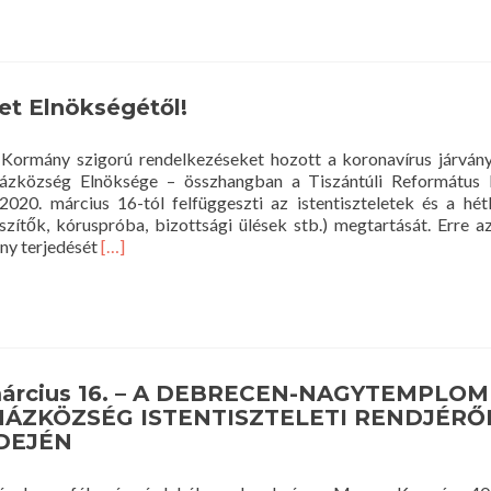
et Elnökségétől!
ormány szigorú rendelkezéseket hozott a koronavírus járvány
házközség Elnöksége – összhangban a Tiszántúli Református 
2020. március 16-tól felfüggeszti az istentiszteletek és a hé
szítők, kóruspróba, bizottsági ülések stb.) megtartását. Erre a
Read
ány terjedését
[…]
more
about
Felhívás
A
Gyülekezet
Elnökségétől!
március 16. – A DEBRECEN-NAGYTEMPLOM
ÁZKÖZSÉG ISTENTISZTELETI RENDJÉRŐ
DEJÉN