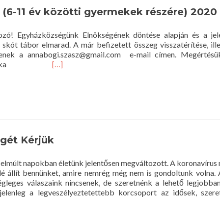
nyelvi
(6-11 év közötti gyermekek részére) 2020 
tábor
12-
18
zó! Egyházközségünk Elnökségének döntése alapján és a jele
évesek
skót tábor elmarad. A már befizetett összeg visszatérítése, ill
számára
senek a annabogi.szasz@gmail.com e-mail címen. Megértésü
Read
na Boglárka
[…]
more
about
Gyermek
skót
tábor
(6-
11
gét Kérjük
év
közötti
gyermekek
 elmúlt napokban életünk jelentősen megváltozott. A koronavírus m
részére) 2020
elé állít bennünket, amire nemrég még nem is gondoltunk volna
!
gleges válaszaink nincsenek, de szeretnénk a lehető legjobban
elenleg a legveszélyeztetettebb korcsoport az idősek, szere