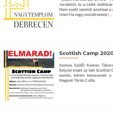
Jordántól, és a Lélek indítás
Nem evett semmit azokban a n
Re
Isten Fia vagy, mondd ennek
[…
mo
ab
Ist
20
má
22
10
Scottish Camp 2020 
ór
Kedves Szülő! Kedves Táboro
helyzet miatt az idei Scottish
esetén, kérem keressenek a 
Nagyné Török Csi