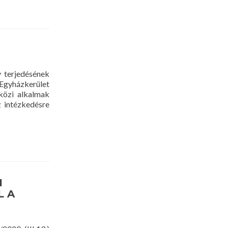
 terjedésének
Egyházkerület
tközi alkalmak
z intézkedésre
I
L A