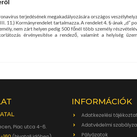
éről
navírus terjedésének megakadályozására országos veszélyhelyze
III. 11.) Kormányrendelet tartalmazza. A rendelet 4. §-ának „d” p
zemély, nem zárt helyen pedig 500 főnél több személy részvételé
 korlátozás érvényesítése a rendező, valamint a helyiség üze
LAT
INFORMÁCIÓK
VATAL
Adatkezelési tájékozta
Adatvédelmi szabályza
cen, Piac utca 4-6.
Pályázatok
4-160
(hivatali időben)