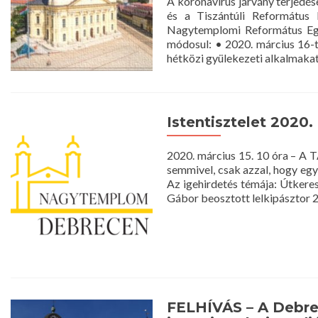
A koronavírus járvány terjedé
és a Tiszántúli Református 
Nagytemplomi Református Egyh
módosul: • 2020. március 16-tó
hétközi gyülekezeti alkalmakat
Istentisztelet 2020.
2020. március 15. 10 óra – A 
semmivel, csak azzal, hogy egy
Az igehirdetés témája: Útkeres
Gábor beosztott lelkipásztor 2
FELHÍVÁS – A Debr