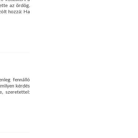
ette az ördög.
zólt hozzá: Ha
nleg fennálló
rmilyen kérdés
 szeretettel: