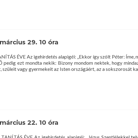
more
about
Közlemény
a
2020.
március
30-
 március 29. 10 óra
i
betörés
kapcsán
ANÍTÁS ÉVE Az igehirdetés alapigéi: „Ekkor így szólt Péter: Íme, 
 Ő pedig ezt mondta nekik: Bizony mondom nektek, hogy mindaz
t, szüleit vagy gyermekeit az Isten országáért, az a sokszorosát k
et
 március 22. 10 óra
TANÍTÁS ÉVE Az igehirdetés alapigéi: „Jézus Szentlélekkel telv