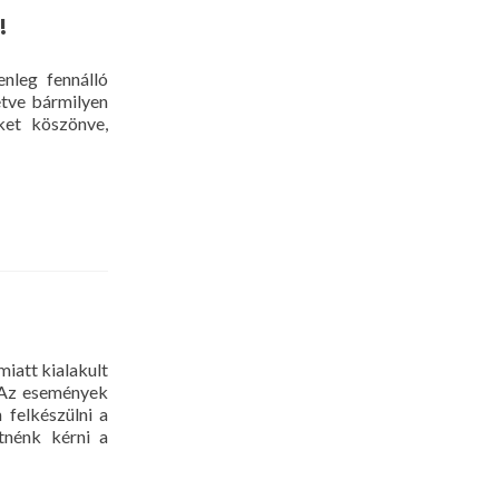
!
nleg fennálló
etve bármilyen
ket köszönve,
iatt kialakult
. Az események
 felkészülni a
tnénk kérni a