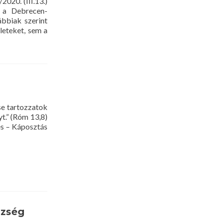
020. (III.13.)
, a Debrecen-
ábbiak szerint
leteket, sem a
se tartozzatok
yt.” (Róm 13,8)
és – Káposztás
özség