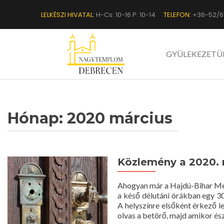
LELKÉSZI HIVATAL:
H-Cs: 10-16 P: 10-14
TELEFON:
+36-52/6
GYÜLEKEZETÜ
Hónap:
2020 március
Közlemény a 2020. 
Ahogyan már a Hajdú-Bihar Meg
a késő délutáni órákban egy 
A helyszínre elsőként érkező le
olvas a betörő, majd amikor ész