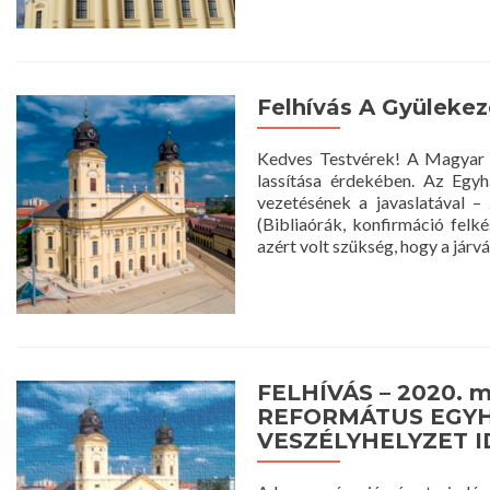
about
Önkéntesek
Segítségét
Kérjük
Felhívás A Gyülekez
Kedves Testvérek! A Magyar K
lassítása érdekében. Az Egy
vezetésének a javaslatával – 
(Bibliaórák, konfirmáció felké
azért volt szükség, hogy a járv
FELHÍVÁS – 2020. 
REFORMÁTUS EGYH
VESZÉLYHELYZET I