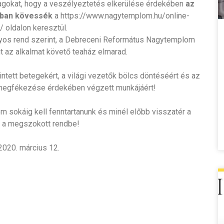
 tagokat, hogy a veszélyeztetés elkerülése érdekében
az
jában kövessék
a https://www.nagytemplom.hu/online-
/ oldalon keresztül.
nyos rend szerint, a Debreceni Református Nagytemplom
t az alkalmat követő teaház elmarad.
ntett betegekért, a világi vezetők bölcs döntéséért és az
megfékezése érdekében végzett munkájáért!
 sokáig kell fenntartanunk és minél előbb visszatér a
e a megszokott rendbe!
2020. március 12.