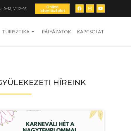
Online
: 9-13, V: 12-16
Istentisztelet
TURISZTIKA
PÁLYÁZATOK
KAPCSOLAT
GYÜLEKEZETI HÍREINK