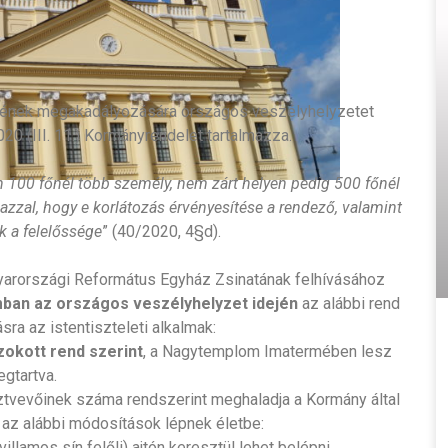
sének megakadályozására országos veszélyhelyzetet
020 (III. 11.) Kormányrendelet tartalmazza.
n 100 főnél több személy, nem zárt helyen pedig 500 főnél
 azzal, hogy e korlátozás érvényesítése a rendező, valamint
k a felelőssége
” (40/2020, 4§d).
yarországi Református Egyház Zsinatának felhívásához
an az országos veszélyhelyzet idején
az alábbi rend
sra az istentiszteleti alkalmak:
zokott rend szerint
, a Nagytemplom Imatermében lesz
gtartva.
ztvevőinek száma rendszerint meghaladja a Kormány által
 az alábbi módosítások lépnek életbe:
illamos sín felőli) ajtón keresztül lehet belépni.