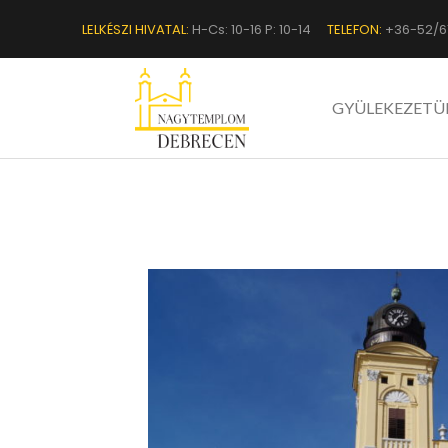
LELKÉSZI HIVATAL:
H-Cs: 10-16 P: 10-14
TELEFON:
+36-52/6
GYÜLEKEZETÜ