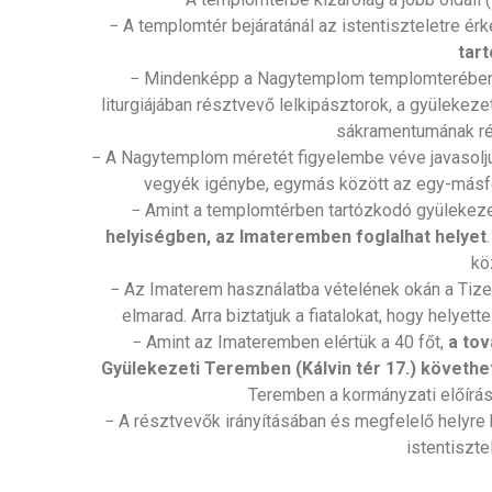
− A templomtér bejáratánál az istentiszteletre ér
tar
− Mindenképp a Nagytemplom templomterében t
liturgiájában résztvevő lelkipásztorok, a gyülekez
sákramentumának rés
− A Nagytemplom méretét figyelembe véve javasolj
vegyék igénybe, egymás között az egy-másfé
− Amint a templomtérben tartózkodó gyülekezet
helyiségben, az Imateremben foglalhat helyet
kö
− Az Imaterem használatba vételének okán a Tize
elmarad. Arra biztatjuk a fiatalokat, hogy helyet
− Amint az Imateremben elértük a 40 főt,
a tov
Gyülekezeti Teremben (Kálvin tér 17.) követhe
Teremben a kormányzati előírás
− A résztvevők irányításában és megfelelő helyre
istentiszte