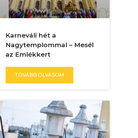
Karneváli hét a
Nagytemplommal – Mesél
az Emlékkert
TOVÁBB OLVASOM