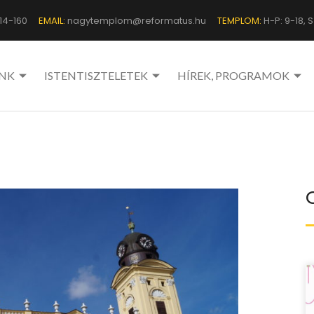
14-160
EMAIL:
nagytemplom@reformatus.hu
TEMPLOM:
H-P: 9-18, Sz
NK
ISTENTISZTELETEK
HÍREK, PROGRAMOK