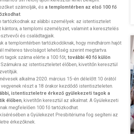
kezőket számolják, és
a templomtérben az első 100 fő
tózkodhat
.
artózkodnak az alábbi személyek: az istentisztelet
et kántora, a templomi személyzet, valamint a keresztelés
ztvevői és családtagjaik.
uk a templomtérben tartózkodóknak, hogy mindhárom hajót
l méteres távolságot lehetőség szerint megtartva.
i tagok száma elérte a 100 főt,
további 40 fő külön
. Számukra az istentiszteletet élőben, kivetítőn keresztül
zvetítjük.
névesek alkalma 2020. március 15-én délelőtt 10 órától
te vegyenek részt a 18 órakor kezdődő istentiszteleten.
ábbi, istentiszteletre érkező gyülekezeti tagok a
tik élőben
, kivetítőn keresztül az alkalmat. A Gyülekezeti
nak megfelelően 100 fő tartózkodhat.
 kísérésében a Gyülekezet Presbitériuma fog segíteni az
letre érkezőknek.