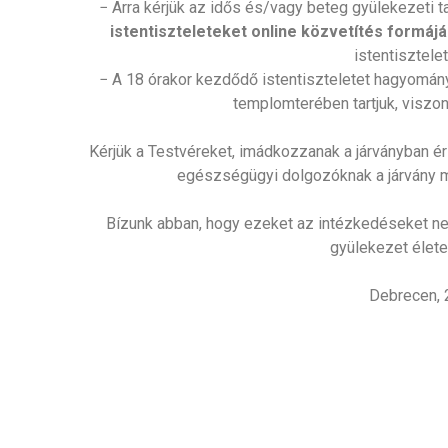
− Arra kérjük az idős és/vagy beteg gyülekezeti
istentiszteleteket online közvetítés formá
istentisztelet
− A 18 órakor kezdődő istentiszteletet hagyomá
templomterében tartjuk, viszon
Kérjük a Testvéreket, imádkozzanak a járványban éri
egészségügyi dolgozóknak a járvány 
Bízunk abban, hogy ezeket az intézkedéseket nem
gyülekezet élet
Debrecen, 