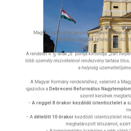
Magyarország Kormánya a koronavírus terjedé
hirdetett, melynek feltételeit a 40/2
A rendelet 4. §-ának „d” pontja kimondja: „
zárt helye
több személy részvételével rendezvény tartása tilos,
a helyiség üzemeltetőjéne
A Magyar Kormány rendeletéhez, valamint a Mag
igazodva a
Debreceni Református Nagytemplomb
szerint kerülnek megtartá
−
A reggel 8 órakor kezdődő istentisztelet a s
me
− A
délelőtt 10 órakor
kezdődő istentisztelet rés
meghatározott létszámot, ezért
− A templomtérbe kizárólag a jobb oldali (v