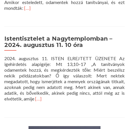
Amikor esteledett, odamentek hozzá tanítványai, és ezt
Read
mondták:
[…]
more
about
Istentisztelet
a
Nagytemplomban
Istentisztelet a Nagytemplomban –
–
2024. augusztus 11. 10 óra
2024.
augusztus
2024. augusztus 11. ISTEN ELREJTETT ÜZENETE Az
18.
igehirdetés alapigéje: Mt 13,10–17 „A tanítványok
10
odamentek hozzá, és megkérdezték tőle: Miért beszélsz
óra
nekik példázatokban? Ő így válaszolt: Mert nektek
megadatott, hogy ismerjétek a mennyek országának titkait,
azoknak pedig nem adatott meg. Mert akinek van, annak
adatik, és bővelkedik, akinek pedig nincs, attól még az is
Read
elvétetik, amije
[…]
more
about
Istentisztelet
a
Nagytemplomban