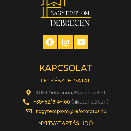
KAPCSOLAT
LELKÉSZI HIVATAL
4026 Debrecen, Piac utca 4-6.
+36-52/614-160
(hivatali időben)
nagytemplom@reformatus.hu
NYITVATARTÁSI IDŐ