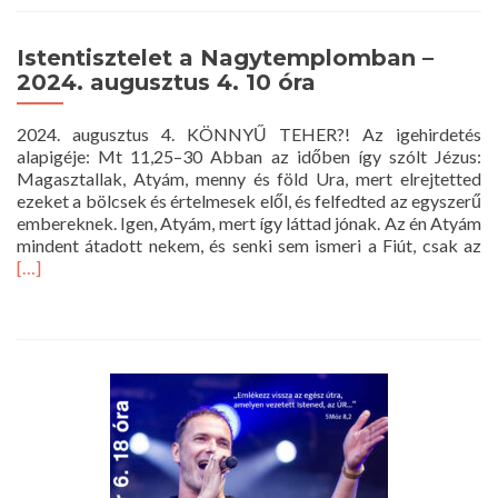
Istentisztelet a Nagytemplomban –
2024. augusztus 4. 10 óra
2024. augusztus 4. KÖNNYŰ TEHER?! Az igehirdetés
alapigéje: Mt 11,25–30 Abban az időben így szólt Jézus:
Magasztallak, Atyám, menny és föld Ura, mert elrejtetted
ezeket a bölcsek és értelmesek elől, és felfedted az egyszerű
embereknek. Igen, Atyám, mert így láttad jónak. Az én Atyám
R
mindent átadott nekem, és senki sem ismeri a Fiút, csak az
m
[…]
a
Is
a
N
–
20
au
4.
1
ór