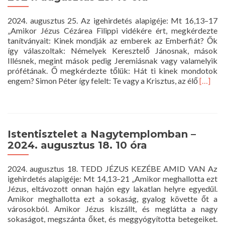
2024. augusztus 25. Az igehirdetés alapigéje: Mt 16,13–17
„Amikor Jézus Cézárea Filippi vidékére ért, megkérdezte
tanítványait: Kinek mondják az emberek az Emberfiát? Ők
így válaszoltak: Némelyek Keresztelő Jánosnak, mások
Illésnek, megint mások pedig Jeremiásnak vagy valamelyik
prófétának. Ő megkérdezte tőlük: Hát ti kinek mondotok
Read
engem? Simon Péter így felelt: Te vagy a Krisztus, az élő
[…]
more
about
Istentis
a
Nagyt
Istentisztelet a Nagytemplomban –
–
2024. augusztus 18. 10 óra
2024.
augusz
2024. augusztus 18. TEDD JÉZUS KEZÉBE AMID VAN Az
25.
igehirdetés alapigéje: Mt 14,13–21 „Amikor meghallotta ezt
10
Jézus, eltávozott onnan hajón egy lakatlan helyre egyedül.
óra
Amikor meghallotta ezt a sokaság, gyalog követte őt a
városokból. Amikor Jézus kiszállt, és meglátta a nagy
sokaságot, megszánta őket, és meggyógyította betegeiket.