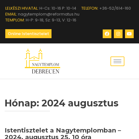
LELKÉSZI HIVATAL:
H-Cs: 10-16 P: 10-14
TELEFON:
+36-52/614-160
EMAIL:
nagytemplom@reformatus.hu
TEMPLOM:
H-P: 9-18, Sz: 9-13, V: 12-16
Online Istentisztelet
Hónap:
2024 augusztus
Istentisztelet a Nagytemplomban –
2024. augusztus 25. 10 óra