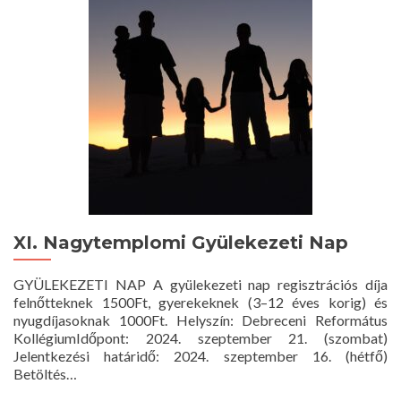
–
2024.
augusztus
11.
10
óra
XI. Nagytemplomi Gyülekezeti Nap
GYÜLEKEZETI NAP A gyülekezeti nap regisztrációs díja
felnőtteknek 1500Ft, gyerekeknek (3–12 éves korig) és
nyugdíjasoknak 1000Ft. Helyszín: Debreceni Református
KollégiumIdőpont: 2024. szeptember 21. (szombat)
Jelentkezési határidő: 2024. szeptember 16. (hétfő)
Betöltés…