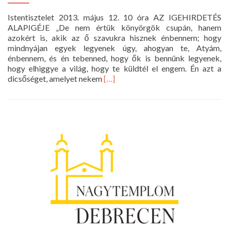
Istentisztelet 2013. május 12. 10 óra AZ IGEHIRDETÉS
ALAPIGÉJE „De nem értük könyörgök csupán, hanem
azokért is, akik az ő szavukra hisznek énbennem; hogy
mindnyájan egyek legyenek úgy, ahogyan te, Atyám,
énbennem, és én tebenned, hogy ők is bennünk legyenek,
hogy elhiggye a világ, hogy te küldtél el engem. Én azt a
Read
dicsőséget, amelyet nekem
[…]
more
about
Istentisztelet
2013.
május
12.
10
óra