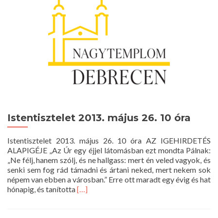
Istentisztelet 2013. május 26. 10 óra
Istentisztelet 2013. május 26. 10 óra AZ IGEHIRDETÉS
ALAPIGÉJE „Az Úr egy éjjel látomásban ezt mondta Pálnak:
„Ne félj, hanem szólj, és ne hallgass: mert én veled vagyok, és
senki sem fog rád támadni és ártani neked, mert nekem sok
népem van ebben a városban.” Erre ott maradt egy évig és hat
Read
hónapig, és tanította
[…]
more
about
Istentisztelet