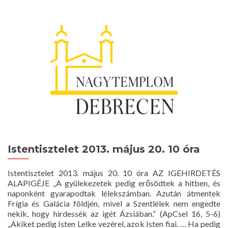
2013.
május
26.
10
óra
Istentisztelet 2013. május 20. 10 óra
Istentisztelet 2013. május 20. 10 óra AZ IGEHIRDETÉS
ALAPIGÉJE „A gyülekezetek pedig erősödtek a hitben, és
naponként gyarapodtak lélekszámban. Azután átmentek
Frígia és Galácia földjén, mivel a Szentlélek nem engedte
nekik, hogy hirdessék az igét Ázsiában.” (ApCsel 16, 5-6)
„Akiket pedig Isten Lelke vezérel, azok Isten fiai. … Ha pedig