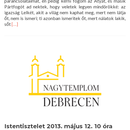
parancsolataimat, én pedig kérni fogom az Atyát, és másik
Pártfogót ad nektek, hogy veletek legyen mindörökké: az
igazság Lelkét, akit a világ nem kaphat meg, mert nem látja
őt, nem is ismeri; ti azonban ismeritek őt, mert nálatok lakik,
Read
sőt
[…]
more
about
Istentisztelet
2013.
május
19.
10
óra
Istentisztelet 2013. május 12. 10 óra