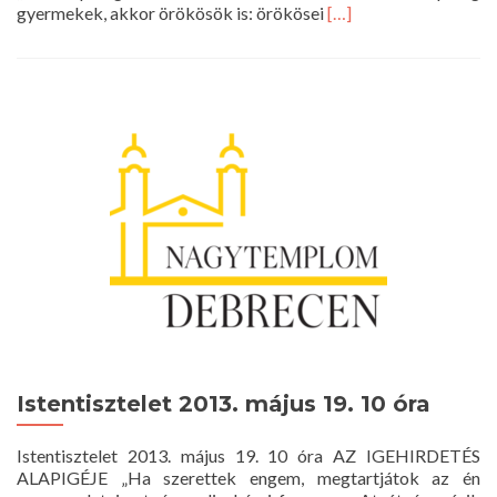
Read
gyermekek, akkor örökösök is: örökösei
[…]
more
about
Istentisztelet
2013.
május
20.
10
óra
Istentisztelet 2013. május 19. 10 óra
Istentisztelet 2013. május 19. 10 óra AZ IGEHIRDETÉS
ALAPIGÉJE „Ha szerettek engem, megtartjátok az én