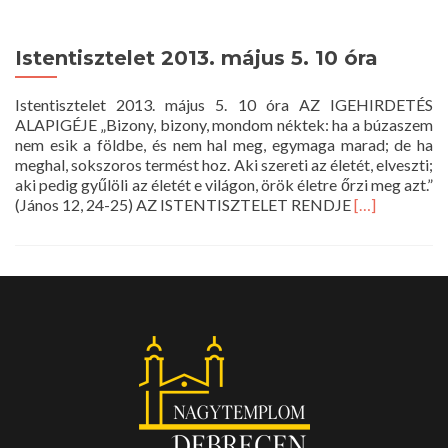
Istentisztelet 2013. május 5. 10 óra
Istentisztelet 2013. május 5. 10 óra AZ IGEHIRDETÉS
ALAPIGÉJE „Bizony, bizony, mondom néktek: ha a búzaszem
nem esik a földbe, és nem hal meg, egymaga marad; de ha
meghal, sokszoros termést hoz. Aki szereti az életét, elveszti;
aki pedig gyűlöli az életét e világon, örök életre őrzi meg azt.”
Read
(János 12, 24-25) AZ ISTENTISZTELET RENDJE
[…]
more
about
Istentisztelet
2013.
május
5.
10
óra