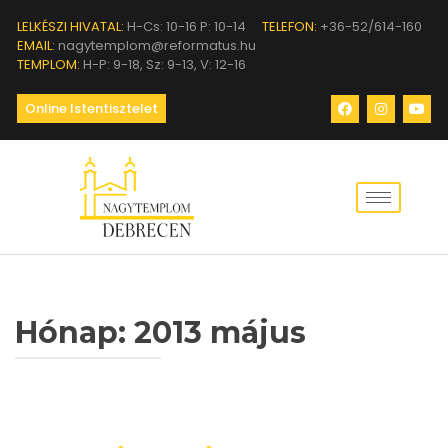
LELKÉSZI HIVATAL:
H-Cs: 10-16 P: 10-14
TELEFON:
+36-52/614-160
EMAIL:
nagytemplom@reformatus.hu
TEMPLOM:
H-P: 9-18, Sz: 9-13, V: 12-16
Online Istentisztelet
Hónap:
2013 május