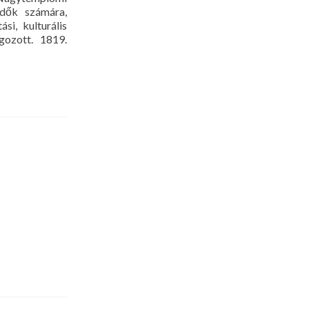
ődők számára,
i, kulturális
gozott. 1819.