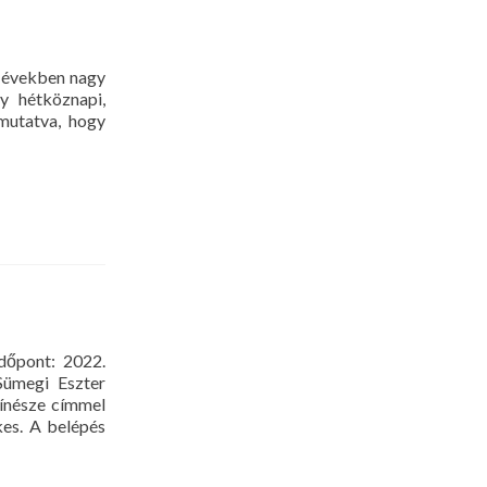
i években nagy
y hétköznapi,
 mutatva, hogy
t
házi
meret
ennapokban
dőpont: 2022.
Sümegi Eszter
ínésze címmel
kes. A belépés