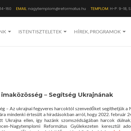
14-160
EMAIL:
nagytemplom@reformatus.hu
TEMPLOM:
H-P: 9-18, Sz
NK
ISTENTISZTELETEK
HÍREK, PROGRAMOK
imaközösség – Segítség Ukrajnának
g – Az ukrajnai fegyveres harcoktól szenvedőket segíthetjük 
ra mindenki értesült a híradásokban arról, hogy 2022. február 2
tt Ukrajna ellen, így hazánk szomszédságában harcok dúlnak
ecen-Nagytemplomi Református Gyülekezeten keresztül ado