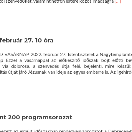
Read
tól szenvedőket, valamint hétfőn estére közös imádságra
[…]
more
about
Adomány
és
imaközö
–
február 27. 10 óra
Segítség
Ukrajná
ASÁRNAP 2022. február 27. Istentisztelet a Nagytemplomba
p Ezzel a vasárnappal az előkészítő időszak böjt előtti bev
a via dolorosa, a szenvedés útja felé, bejelenti, mire készü
s útját járó Jézusnak van ideje az egyes emberre is. Az igehirde
int 200 programsorozat
vezett az elmúlt időszakban rendezvénysorozatot a Debrecen