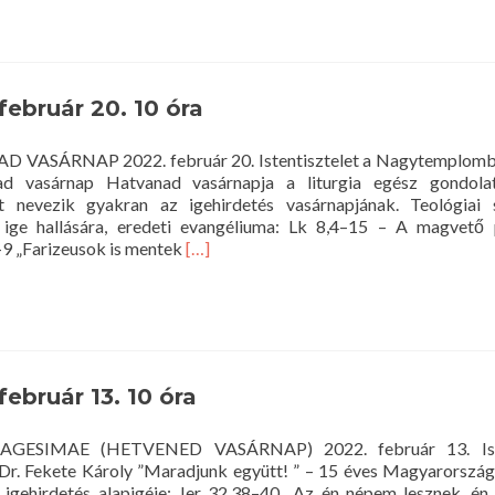
about
MÁGA
ZOLTÁN
KONCERT
a
 február 20. 10 óra
Nagytemplomban
VASÁRNAP 2022. február 20. Istentisztelet a Nagytemplomba
d vasárnap Hatvanad vasárnapja a liturgia egész gondola
rt nevezik gyakran az igehirdetés vasárnapjának. Teológiai 
 ige hallására, eredeti evangéliuma: Lk 8,4–15 – A magvető 
Read
–9 „Farizeusok is mentek
[…]
more
about
Istentisztelet
2022.
február
20.
február 13. 10 óra
10
óra
GESIMAE (HETVENED VASÁRNAP) 2022. február 13. Isten
r. Fekete Károly ”Maradjunk együtt! ” – 15 éves Magyarország
 igehirdetés alapigéje: Jer 32,38–40 „Az én népem lesznek, én