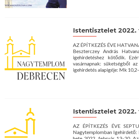
Istentisztelet 2022.
AZ ÉPÍTKEZÉS ÉVE HATVANAD 
Beszterczey András Hatvana
igehirdetéshez kötődik. Ezé
vasárnapnak: süketségből az
igehirdetés alapigéje: Mk 10,2
Istentisztelet 2022. 
AZ ÉPÍTKEZÉS ÉVE SEPTUA
Nagytemplomban Igehirdető: D
hete 2022. február 13–20. Az