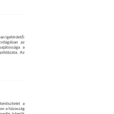
n Igehirdető:
tvilágában az
sajátossága a
példázata. Az
tisztelet a
on a házasság
 pedig Istenük