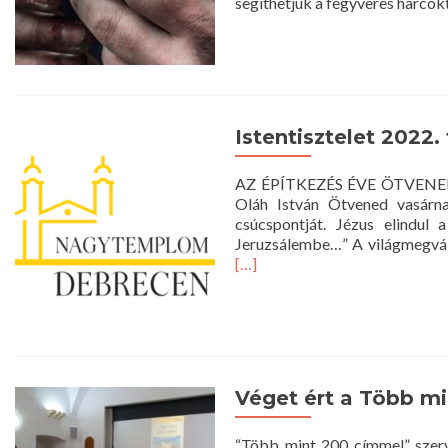
segíthetjük a fegyveres harcok
Istentisztelet 2022. 
AZ ÉPÍTKEZÉS ÉVE ÖTVENED V
Oláh István Ötvened vasárna
csúcspontját. Jézus elindul 
Jeruzsálembe…” A világmegváltá
[…]
Véget ért a Több m
“Több mint 200 címmel” szer