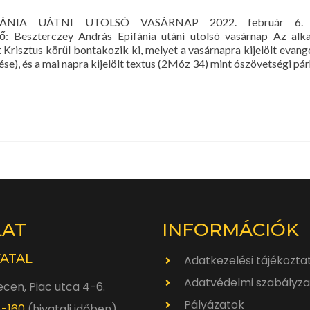
NIA UÁTNI UTOLSÓ VASÁRNAP 2022. február 6. Ist
: Beszterczey András Epifánia utáni utolsó vasárnap Az alka
Krisztus körül bontakozik ki, melyet a vasárnapra kijelölt evang
se), és a mai napra kijelölt textus (2Móz 34) mint ószövetségi p
LAT
INFORMÁCIÓK
VATAL
Adatkezelési tájékozta
Adatvédelmi szabályza
cen, Piac utca 4-6.
Pályázatok
4-160
(hivatali időben)