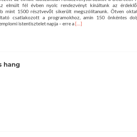
z elmúlt fél évben nyolc rendezvényt kínáltunk az érdekl
mint 1500 résztvevőt sikerült megszólítanunk. Ötven oktatás
gáltató csatlakozott a programokhoz, amin 150 önkéntes dol
Read
plomi istentisztelet napja – erre a
[…]
more
about
Véget
ért
a
Több
s hang
mint
200
programsorozat