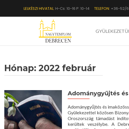
LELKÉSZI HIVATAL:
H-Cs: 10-16 P: 10-14
TELEFON:
+36-52/6
GYÜLEKEZETÜ
Hónap:
2022 február
Adománygyűjtés és 
Adománygyűjtés és imaközössé
Gyülekezettel közösen Bizonyá
Oroszország támadást indíto
kerültek veszélybe. A Debr