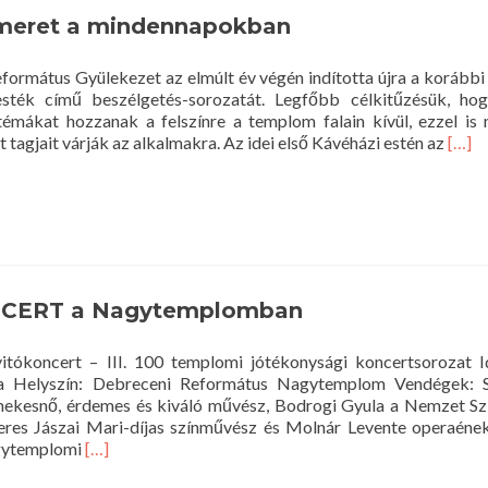
smeret a mindennapokban
rmátus Gyülekezet az elmúlt év végén indította újra a korább
sték című beszélgetés-sorozatát. Legfőbb célkitűzésük, hog
témákat hozzanak a felszínre a templom falain kívül, ezzel is
Read
 tagjait várják az alkalmakra. Az idei első Kávéházi estén az
[…]
more
abou
Kávé
est
–
Önis
a
CERT a Nagytemplomban
mind
koncert – III. 100 templomi jótékonysági koncertsorozat I
ra Helyszín: Debreceni Református Nagytemplom Vendégek: 
nekesnő, érdemes és kiváló művész, Bodrogi Gyula a Nemzet Sz
zeres Jászai Mari-díjas színművész és Molnár Levente operaéne
Read
agytemplomi
[…]
more