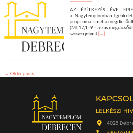
AZ ÉPÍTKEZÉS ÉVE EPIFÁ
a Nagytemplomban Igehirdető
propriuma ismét a megdicsőült 
(Mt 17,1–9 – Jézus megdicsőülé
Read
szépen jelenít
[…]
more
about
Istentisztelet
2022.
február
6.
←
Older posts
10
óra
KAPCSO
LELKÉSZI HI
4026 Debre
+36-52/61