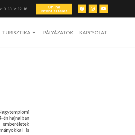
Online
: 9-13, V: 12-16
Istentisztelet
TURISZTIKA
PÁLYÁZATOK
KAPCSOLAT
a Nagytemplomi
4-én hajnalban
, emberéletek
mányokkal is