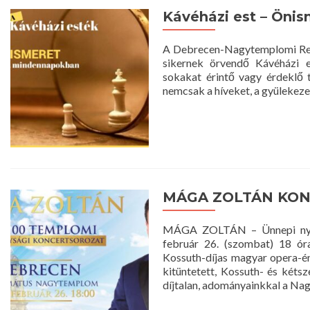
Kávéházi est – Öni
A Debrecen-Nagytemplomi Refo
sikernek örvendő Kávéházi e
sokakat érintő vagy érdeklő 
nemcsak a híveket, a gyülekezet
MÁGA ZOLTÁN KON
MÁGA ZOLTÁN – Ünnepi nyitó
február 26. (szombat) 18 ó
Kossuth-díjas magyar opera-é
kitüntetett, Kossuth- és kéts
díjtalan, adományainkkal a N