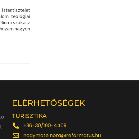
entisztelet
lom teológiai
éliumi szakasz
árhuzam nagyon
ELÉRHETŐSÉGEK
TURISZTIKA
tó
+36-30/190-4409
t
nagymate.nora@reformatus.hu