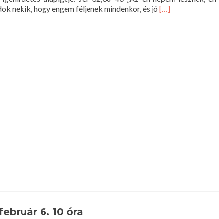
Read
adok nekik, hogy engem féljenek mindenkor, és jó
[…]
more
about
Istentisztelet
2022.
február
13.
10
óra
február 6. 10 óra