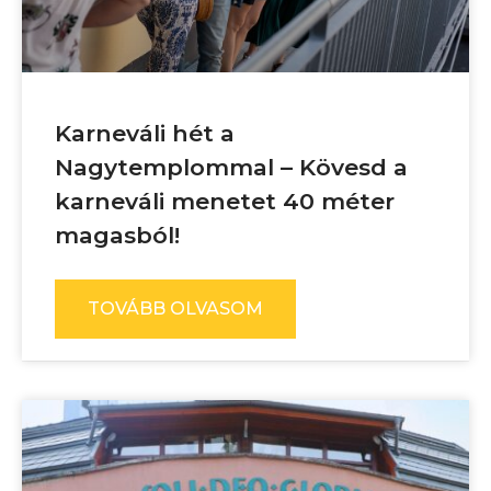
Karneváli hét a
Nagytemplommal – Kövesd a
karneváli menetet 40 méter
magasból!
TOVÁBB OLVASOM