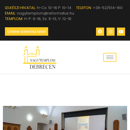
LELKÉSZI HIVATAL:
H-Cs: 10-16 P: 10-14
TELEFON:
+36-52/614-160
EMAIL:
nagytemplom@reformatus.hu
TEMPLOM:
H-P: 9-18, Sz: 9-13, V: 12-16
Online Istentisztelet