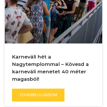
Karneváli hét a
Nagytemplommal – Kövesd a
karneváli menetet 40 méter
magasból!
TOVÁBB OLVASOM