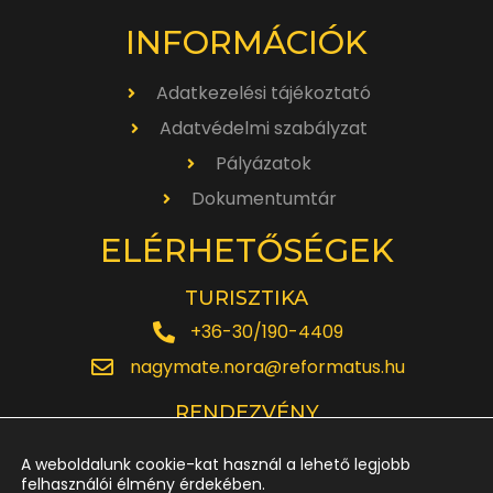
INFORMÁCIÓK
Adatkezelési tájékoztató
Adatvédelmi szabályzat
Pályázatok
Dokumentumtár
ELÉRHETŐSÉGEK
TURISZTIKA
+36-30/190-4409
nagymate.nora@reformatus.hu
RENDEZVÉNY
+36-30/642-6220
A weboldalunk cookie-kat használ a lehető legjobb
rendezveny.nagytemplom@reformatus.hu
felhasználói élmény érdekében.