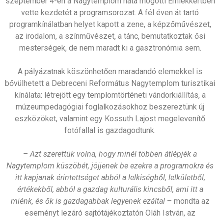
szeptember 4-én a Nagytemplom háta mögötti Emlékkertben
vette kezdetét a programsorozat. A fél éven át tartó
programkínálatban helyet kapott a zene, a képzőművészet,
az irodalom, a színművészet, a tánc, bemutatkoztak ősi
mesterségek, de nem maradt ki a gasztronómia sem.
A pályázatnak köszönhetően maradandó elemekkel is
bővülhetett a Debreceni Református Nagytemplom turisztikai
kínálata: létrejött egy templomtörténeti vándorkiállítás, a
múzeumpedagógiai foglalkozásokhoz beszereztünk új
eszközöket, valamint egy Kossuth Lajost megelevenítő
fotófallal is gazdagodtunk.
–
Azt szerettük volna, hogy minél többen átlépjék a
Nagytemplom küszöbét, jöjjenek be ezekre a programokra és
itt kapjanak érintettséget abból a lelkiségből, lelkületből,
értékekből, abból a gazdag kulturális kincsből, ami itt a
miénk, és ők is gazdagabbak legyenek ezáltal
– mondta az
eseményt lezáró sajtótájékoztatón Oláh István, az