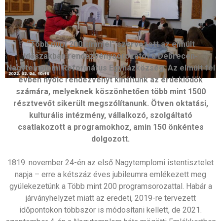
“Több mint 200 címmel” szervezett az elmúlt
időszakban rendezvénysorozatot a Debrecen-
Nagytemplomi Református Egyházközség. Az elmúlt fél
évben nyolc rendezvényt kínáltunk az érdeklődők
számára, melyeknek köszönhetően több mint 1500
résztvevőt sikerült megszólítanunk. Ötven oktatási,
kulturális intézmény, vállalkozó, szolgáltató
csatlakozott a programokhoz, amin 150 önkéntes
dolgozott.
1819. november 24-én az első Nagytemplomi istentisztelet
napja – erre a kétszáz éves jubileumra emlékezett meg
gyülekezetünk a Több mint 200 programsorozattal. Habár a
járványhelyzet miatt az eredeti, 2019-re tervezett
időpontokon többször is módosítani kellett, de 2021.