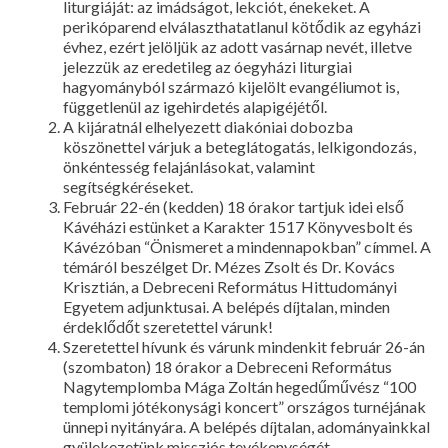
liturgiáját: az imádságot, lekciót, énekeket. A
perikóparend elválaszthatatlanul kötődik az egyházi
évhez, ezért jelöljük az adott vasárnap nevét, illetve
jelezzük az eredetileg az óegyházi liturgiai
hagyományból származó kijelölt evangéliumot is,
függetlenül az igehirdetés alapigéjétől.
A kijáratnál elhelyezett diakóniai dobozba
köszönettel várjuk a beteglátogatás, lelkigondozás,
önkéntesség felajánlásokat, valamint
segítségkéréseket.
Február 22-én (kedden) 18 órakor tartjuk idei első
Kávéházi estünket a Karakter 1517 Könyvesbolt és
Kávézóban “Önismeret a mindennapokban” címmel. A
témáról beszélget Dr. Mézes Zsolt és Dr. Kovács
Krisztián, a Debreceni Református Hittudományi
Egyetem adjunktusai. A belépés díjtalan, minden
érdeklődőt szeretettel várunk!
Szeretettel hívunk és várunk mindenkit február 26-án
(szombaton) 18 órakor a Debreceni Református
Nagytemplomba Mága Zoltán hegedűművész “100
templomi jótékonysági koncert” országos turnéjának
ünnepi nyitányára. A belépés díjtalan, adományainkkal
gyülekezetünk missziós tevékenységét