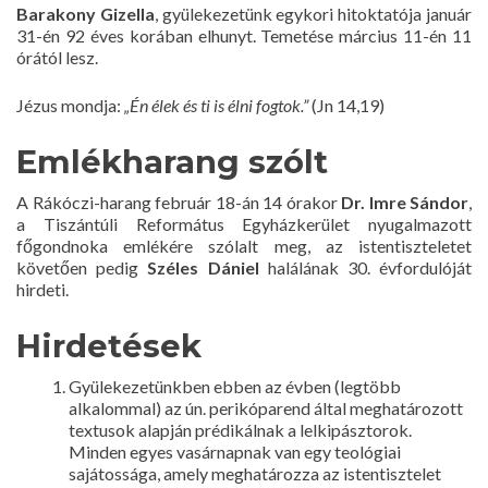
Barakony Gizella
, gyülekezetünk egykori hitoktatója január
31-én 92 éves korában elhunyt. Temetése március 11-én 11
órától lesz.
Jézus mondja:
„Én élek és ti is élni fogtok.”
(Jn 14,19)
Emlékharang szólt
A Rákóczi-harang február 18-án 14 órakor
Dr. Imre Sándor
,
a Tiszántúli Református Egyházkerület nyugalmazott
főgondnoka emlékére szólalt meg, az istentiszteletet
követően pedig
Széles Dániel
halálának 30. évfordulóját
hirdeti.
Hirdetések
Gyülekezetünkben ebben az évben (legtöbb
alkalommal) az ún. perikóparend által meghatározott
textusok alapján prédikálnak a lelkipásztorok.
Minden egyes vasárnapnak van egy teológiai
sajátossága, amely meghatározza az istentisztelet