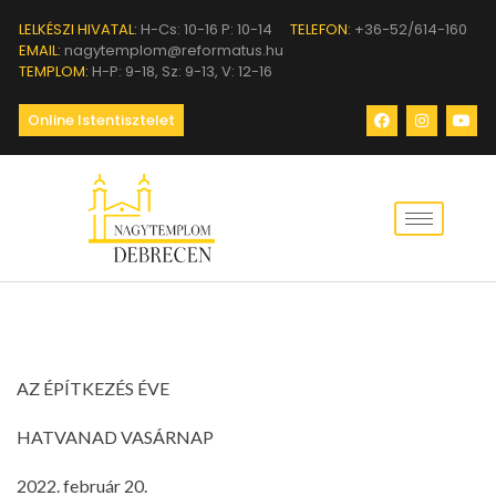
LELKÉSZI HIVATAL:
H-Cs: 10-16 P: 10-14
TELEFON:
+36-52/614-160
EMAIL:
nagytemplom@reformatus.hu
TEMPLOM:
H-P: 9-18, Sz: 9-13, V: 12-16
Online Istentisztelet
AZ ÉPÍTKEZÉS ÉVE
HATVANAD VASÁRNAP
2022. február 20.