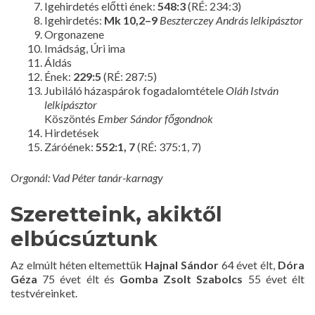
Igehirdetés előtti ének:
548:3
(RÉ: 234:3)
Igehirdetés:
Mk 10,2–9
Beszterczey András lelkipásztor
Orgonazene
Imádság, Úri ima
Áldás
Ének:
229:5
(RÉ: 287:5)
Jubiláló házaspárok fogadalomtétele
Oláh István
lelkipásztor
Köszöntés
Ember Sándor főgondnok
Hirdetések
Záróének:
552:1, 7
(RÉ: 375:1, 7)
Orgonál: Vad Péter tanár-karnagy
Szeretteink, akiktől
elbúcsúztunk
Az elmúlt héten eltemettük
Hajnal Sándor
64 évet élt,
Dóra
Géza
75 évet élt és
Gomba Zsolt Szabolcs
55 évet élt
testvéreinket.