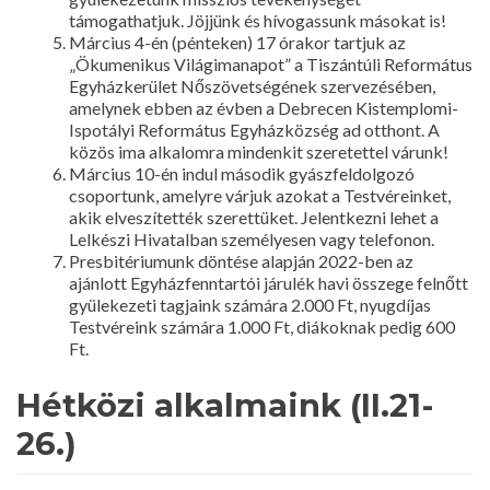
támogathatjuk. Jöjjünk és hívogassunk másokat is!
Március 4-én (pénteken) 17 órakor tartjuk az
„Ökumenikus Világimanapot” a Tiszántúli Református
Egyházkerület Nőszövetségének szervezésében,
amelynek ebben az évben a Debrecen Kistemplomi-
Ispotályi Református Egyházközség ad otthont. A
közös ima alkalomra mindenkit szeretettel várunk!
Március 10-én indul második gyászfeldolgozó
csoportunk, amelyre várjuk azokat a Testvéreinket,
akik elveszítették szerettüket. Jelentkezni lehet a
Lelkészi Hivatalban személyesen vagy telefonon.
Presbitériumunk döntése alapján 2022-ben az
ajánlott Egyházfenntartói járulék havi összege felnőtt
gyülekezeti tagjaink számára 2.000 Ft, nyugdíjas
Testvéreink számára 1.000 Ft, diákoknak pedig 600
Ft.
Hétközi alkalmaink (II.21-
26.)