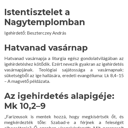
Istentisztelet
a
Nagytemplomban
Igehirdető: Beszterczey András
Hatvanad vasárnap
Hatvanad vasárnapja a liturgia egész gondolatvilágában az
igehirdetéshez kötődik. Ezért nevezik gyakran az igehirdetés
vasárnapjának. Teológiai sajátossága a vasárnapnak:
süketségből az ige hallására, eredeti evangéliuma: Lk 8,4–15
– A magvető példázata.
Az igehirdetés alapigéje:
Mk 10,2–9
„Farizeusok is mentek hozzá, hogy megkísértsék őt, és
megkérdezték tőle: Szabad-e a férjnek a feleségét
elbocsátania? Ő azonban visszakérdezett: Mit parancsolt