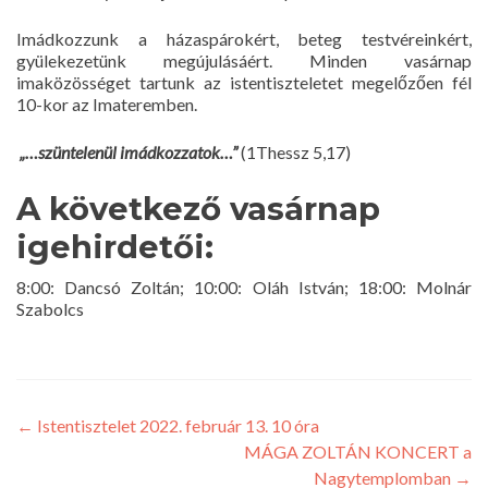
Imádkozzunk a házaspárokért, beteg testvéreinkért,
gyülekezetünk megújulásáért. Minden vasárnap
imaközösséget tartunk az istentiszteletet megelőzően fél
10-kor az Imateremben.
„…szüntelenül imádkozzatok…”
(1Thessz 5,17)
A következő vasárnap
igehirdetői:
8:00: Dancsó Zoltán; 10:00: Oláh István; 18:00: Molnár
Szabolcs
←
Istentisztelet 2022. február 13. 10 óra
MÁGA ZOLTÁN KONCERT a
Nagytemplomban
→