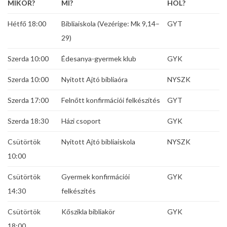
MIKOR?
MI?
HOL?
Hétfő 18:00
Bibliaiskola (Vezérige: Mk 9,14–
GYT
29)
Szerda 10:00
Édesanya-gyermek klub
GYK
Szerda 10:00
Nyitott Ajtó bibliaóra
NYSZK
Szerda 17:00
Felnőtt konfirmációi felkészítés
GYT
Szerda 18:30
Házi csoport
GYK
Csütörtök
Nyitott Ajtó bibliaiskola
NYSZK
10:00
Csütörtök
Gyermek konfirmációi
GYK
14:30
felkészítés
Csütörtök
Kőszikla bibliakör
GYK
18:00