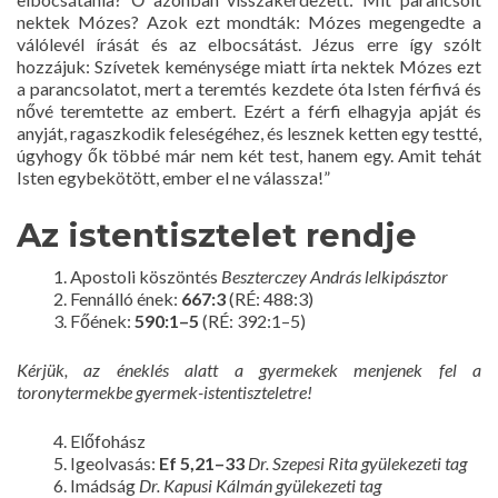
nektek Mózes? Azok ezt mondták: Mózes megengedte a
válólevél írását és az elbocsátást. Jézus erre így szólt
hozzájuk: Szívetek keménysége miatt írta nektek Mózes ezt
a parancsolatot, mert a teremtés kezdete óta Isten férfivá és
nővé teremtette az embert. Ezért a férfi elhagyja apját és
anyját, ragaszkodik feleségéhez, és lesznek ketten egy testté,
úgyhogy ők többé már nem két test, hanem egy. Amit tehát
Isten egybekötött, ember el ne válassza!”
Az istentisztelet rendje
Apostoli köszöntés
Beszterczey András lelkipásztor
Fennálló ének:
667:3
(RÉ: 488:3)
Főének:
590:1–5
(RÉ: 392:1–5)
Kérjük, az éneklés alatt a gyermekek menjenek fel a
toronytermekbe gyermek-istentiszteletre!
Előfohász
Igeolvasás:
Ef 5,21–33
Dr. Szepesi Rita gyülekezeti tag
Imádság
Dr. Kapusi Kálmán gyülekezeti tag