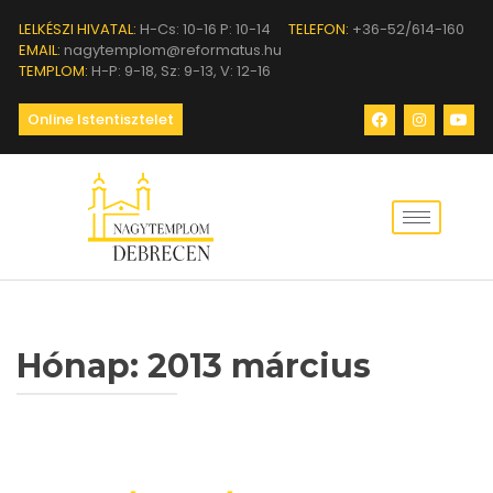
LELKÉSZI HIVATAL:
H-Cs: 10-16 P: 10-14
TELEFON:
+36-52/614-160
EMAIL:
nagytemplom@reformatus.hu
TEMPLOM:
H-P: 9-18, Sz: 9-13, V: 12-16
Online Istentisztelet
Hónap:
2013 március