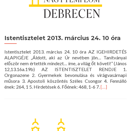
Istentisztelet 2013. március 24. 10 óra
Istentisztelet 2013. március 24. 10 óra AZ IGEHIRDETÉS
ALAPIGÉJE „Áldott, aki az Úr nevében jön… Tanítványai
először nem értették mindezt… íme, a világ őt követi!” (János
12,13.16a.19b) AZ ISTENTISZTELET RENDJE 1.
Orgonazene 2. Gyermekek bevonulása és virágvasárnapi
műsora 3. Apostoli köszöntés Széles Csongor 4. Fennálló
Read
ének: 264, 1 5. Hirdetések 6. Főének: 468, 1-6 7.
[…]
more
about
Istentisztelet
2013.
március
24.
10