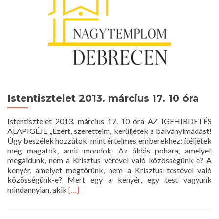
óra
Istentisztelet 2013. március 17. 10 óra
Istentisztelet 2013. március 17. 10 óra AZ IGEHIRDETÉS
ALAPIGÉJE „Ezért, szeretteim, kerüljétek a bálványimádást!
Úgy beszélek hozzátok, mint értelmes emberekhez: ítéljétek
meg magatok, amit mondok. Az áldás pohara, amelyet
megáldunk, nem a Krisztus vérével való közösségünk-e? A
kenyér, amelyet megtörünk, nem a Krisztus testével való
közösségünk-e? Mert egy a kenyér, egy test vagyunk
Read
mindannyian, akik
[…]
more
about
Istentisztelet