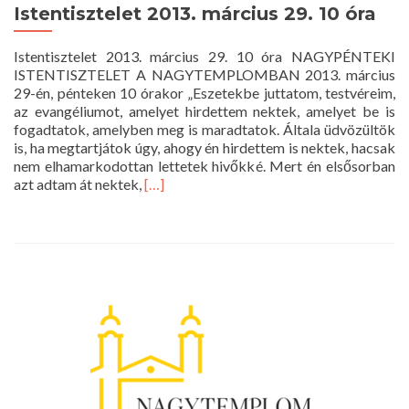
Istentisztelet 2013. március 29. 10 óra
Istentisztelet 2013. március 29. 10 óra NAGYPÉNTEKI
ISTENTISZTELET A NAGYTEMPLOMBAN 2013. március
29-én, pénteken 10 órakor „Eszetekbe juttatom, testvéreim,
az evangéliumot, amelyet hirdettem nektek, amelyet be is
fogadtatok, amelyben meg is maradtatok. Általa üdvözültök
is, ha megtartjátok úgy, ahogy én hirdettem is nektek, hacsak
nem elhamarkodottan lettetek hivőkké. Mert én elsősorban
Read
azt adtam át nektek,
[…]
more
about
Istentisztelet
2013.
március
29.
10
óra