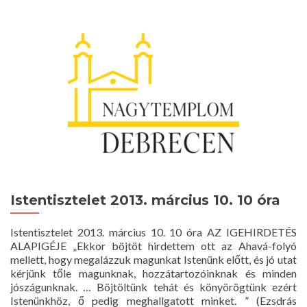
2013.
március
17.
10
óra
Istentisztelet 2013. március 10. 10 óra
Istentisztelet 2013. március 10. 10 óra AZ IGEHIRDETÉS
ALAPIGÉJE „Ekkor böjtöt hirdettem ott az Ahavá-folyó
mellett, hogy megalázzuk magunkat Istenünk előtt, és jó utat
kérjünk tőle magunknak, hozzátartozóinknak és minden
jószágunknak. … Böjtöltünk tehát és könyörögtünk ezért
Istenünkhöz, ő pedig meghallgatott minket. ” (Ezsdrás