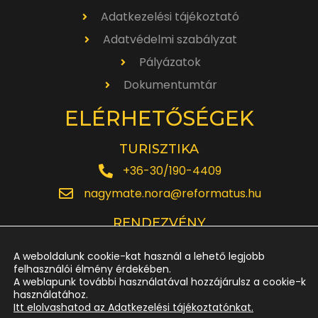
Adatkezelési tájékoztató
Adatvédelmi szabályzat
Pályázatok
Dokumentumtár
ELÉRHETŐSÉGEK
TURISZTIKA
+36-30/190-4409
nagymate.nora@reformatus.hu
RENDEZVÉNY
+36-30/642-6220
A weboldalunk cookie-kat használ a lehető legjobb
rendezveny.nagytemplom@reformatus.hu
felhasználói élmény érdekében.
A weblapunk további használatával hozzájárulsz a cookie-k
használatához.
JEGYPÉNZTÁR
Itt elolvashatod az Adatkezelési tájékoztatónkat.