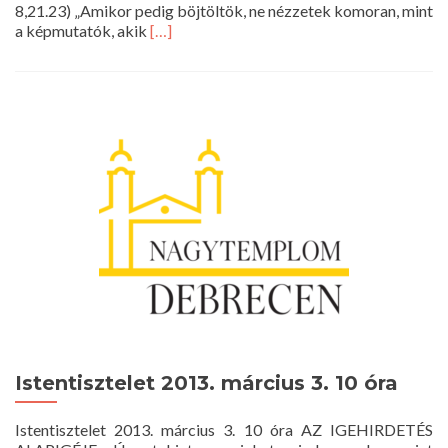
8,21.23) „Amikor pedig böjtöltök, ne nézzetek komoran, mint
Read
a képmutatók, akik
[…]
more
about
Istentisztelet
2013.
március
10.
10
óra
Istentisztelet 2013. március 3. 10 óra
Istentisztelet 2013. március 3. 10 óra AZ IGEHIRDETÉS