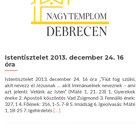
Istentisztelet 2013. december 24. 16
óra
Istentisztelet 2013. december 24. 16 óra „”Fiút fog szülni,
akit nevezz el Jézusnak … akit Immánuelnek neveznek – ami
azt jelenti: Velünk az Isten” (Máté 1, 21. 23) 1. Gyerekek
éneke 2. Apostoli köszöntés Vad Zsigmond 3. Fennálló ének:
327, 1 4. Főének: 316, 1-5. 7-8 5. Imádság 6. Igeolvasás: Máté
Read
1, 18-25 7. Igehirdetés
[…]
more
about
Istentisztelet
2013.