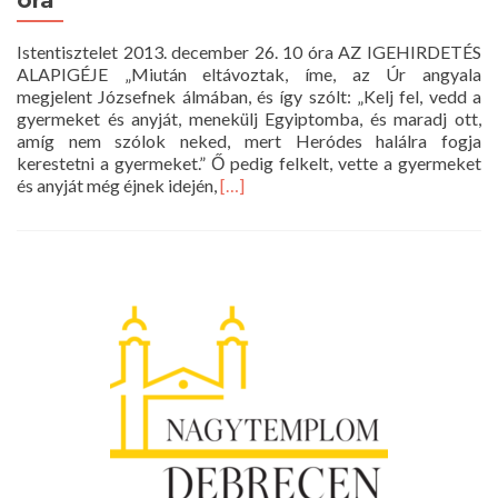
óra
Istentisztelet 2013. december 26. 10 óra AZ IGEHIRDETÉS
ALAPIGÉJE „Miután eltávoztak, íme, az Úr angyala
megjelent Józsefnek álmában, és így szólt: „Kelj fel, vedd a
gyermeket és anyját, menekülj Egyiptomba, és maradj ott,
amíg nem szólok neked, mert Heródes halálra fogja
kerestetni a gyermeket.” Ő pedig felkelt, vette a gyermeket
Read
és anyját még éjnek idején,
[…]
more
about
Istentisztelet
2013.
december
26.
10
óra