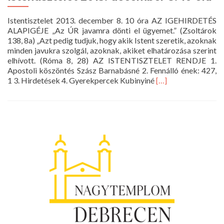
Istentisztelet 2013. december 8. 10 óra AZ IGEHIRDETÉS
ALAPIGÉJE „Az ÚR javamra dönti el ügyemet.” (Zsoltárok
138, 8a) „Azt pedig tudjuk, hogy akik Istent szeretik, azoknak
minden javukra szolgál, azoknak, akiket elhatározása szerint
elhívott. (Róma 8, 28) AZ ISTENTISZTELET RENDJE 1.
Apostoli köszöntés Szász Barnabásné 2. Fennálló ének: 427,
Read
1 3. Hirdetések 4. Gyerekpercek Kubinyiné
[…]
more
about
Istentisztelet
2013.
december
8.
10
óra