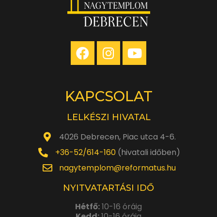
KAPCSOLAT
LELKÉSZI HIVATAL
4026 Debrecen, Piac utca 4-6.
+36-52/614-160
(hivatali időben)
nagytemplom@reformatus.hu
NYITVATARTÁSI IDŐ
Hétfő:
10-16 óráig
Kedd:
10-16 óráig