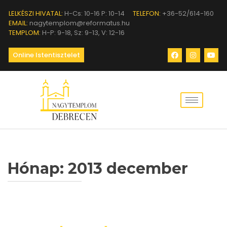
LELKÉSZI HIVATAL:
H-Cs: 10-16 P: 10-14
TELEFON:
+36-52/614-160
EMAIL:
nagytemplom@reformatus.hu
TEMPLOM:
H-P: 9-18, Sz: 9-13, V: 12-16
Online Istentisztelet
Hónap:
2013 december