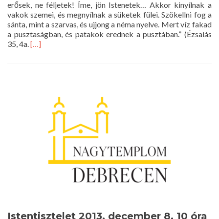
erősek, ne féljetek! Íme, jön Istenetek… Akkor kinyílnak a
vakok szemei, és megnyílnak a süketek fülei. Szökellni fog a
sánta, mint a szarvas, és ujjong a néma nyelve. Mert víz fakad
a pusztaságban, és patakok erednek a pusztában.” (Ézsaiás
Read
35, 4a.
[…]
more
about
Istentisztelet
2013.
december
15.
10
óra
Istentisztelet 2013. december 8. 10 óra