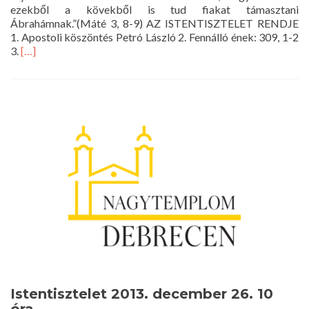
ezekből a kövekből is tud fiakat támasztani
Ábrahámnak.”(Máté 3, 8-9) AZ ISTENTISZTELET RENDJE
1. Apostoli köszöntés Petró László 2. Fennálló ének: 309, 1-2
Read
3.
[…]
more
about
Istentisztelet
2013.
december
29.
10
óra
Istentisztelet 2013. december 26. 10