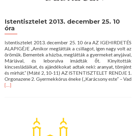
Istentisztelet 2013. december 25. 10
óra
Istentisztelet 2013. december 25. 10 óra AZ IGEHIRDETÉS
ALAPIGÉJE „Amikor meglátták a csillagot, igen nagy volt az
örömük. Bementek a házba, meglátták a gyermeket anyjával,
Máriával, és leborulva imádták őt. Kinyitották
kincsesládáikat, és ajándékokat adtak neki: aranyat, tömjént
és mirhát.” (Máté 2, 10-11) AZ ISTENTISZTELET RENDJE 1.
R
Orgonazene 2. Gyermekkórus éneke („Karácsony este” – Vad
m
[…]
a
Is
20
d
25
1
ór