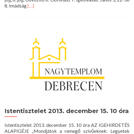
Read
8. Imádság
[…]
more
about
Istentisztelet
2013.
december
22.
10
óra
Istentisztelet 2013. december 15. 10 óra
Istentisztelet 2013. december 15. 10 óra AZ IGEHIRDETÉS
ALAPIGÉJE „Mondjátok a remegő szívűeknek: Legyetek