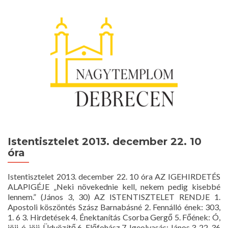
Istentisztelet 2013. december 22. 10
óra
Istentisztelet 2013. december 22. 10 óra AZ IGEHIRDETÉS
ALAPIGÉJE „Neki növekednie kell, nekem pedig kisebbé
lennem.” (János 3, 30) AZ ISTENTISZTELET RENDJE 1.
Apostoli köszöntés Szász Barnabásné 2. Fennálló ének: 303,
1. 6 3. Hirdetések 4. Énektanítás Csorba Gergő 5. Főének: Ó,
jöjj, ó, jöjj, Üdvözítő 6. Előfohász 7. Igeolvasás: János 3, 22-36