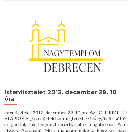
Istentisztelet
2013.
december
31.
16
óra
Istentisztelet 2013. december 29. 10
óra
Istentisztelet 2013. december 29. 10 óra AZ IGEHIRDETÉS
ALAPIGÉJE „Teremjetek hát megtéréshez illő gyümölcsöt, és
ne gondoljátok, hogy ezt mondhatjátok magatokban: A mi
atyánk Ábrahám! Mert mondom nektek, hogy az Isten