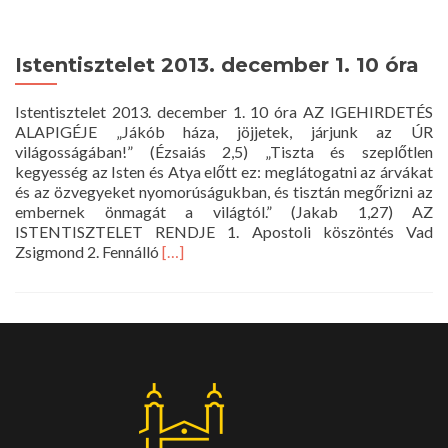
Istentisztelet 2013. december 1. 10 óra
Istentisztelet 2013. december 1. 10 óra AZ IGEHIRDETÉS
ALAPIGÉJE „Jákób háza, jöjjetek, járjunk az ÚR
világosságában!” (Ézsaiás 2,5) „Tiszta és szeplőtlen
kegyesség az Isten és Atya előtt ez: meglátogatni az árvákat
és az özvegyeket nyomorúságukban, és tisztán megőrizni az
embernek önmagát a világtól.” (Jakab 1,27) AZ
ISTENTISZTELET RENDJE 1. Apostoli köszöntés Vad
Read
Zsigmond 2. Fennálló
[…]
more
about
Istentisztelet
2013.
december
1.
10
óra