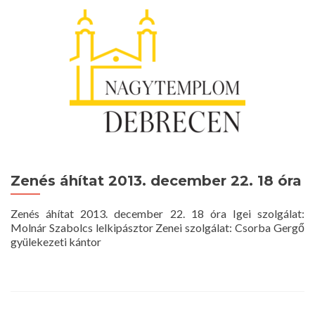
december
24.
16
óra
Zenés áhítat 2013. december 22. 18 óra
Zenés áhítat 2013. december 22. 18 óra Igei szolgálat:
Molnár Szabolcs lelkipásztor Zenei szolgálat: Csorba Gergő
gyülekezeti kántor