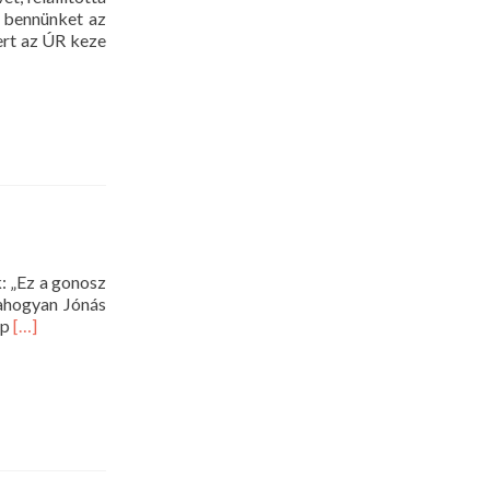
 bennünket az
ert az ÚR keze
: „Ez a gonosz
 ahogyan Jónás
Read
ap
[…]
more
about
Istentisztelet
2014.
február
2.
10