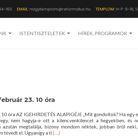
14-160
EMAIL:
nagytemplom@reformatus.hu
TEMPLOM:
H-P: 9-18, Sz
NK
ISTENTISZTELETEK
HÍREK, PROGRAMOK
február 23. 10 óra
 23. 10 óra AZ IGEHIRDETÉS ALAPIGÉJE „Mit gondoltok? Ha egy 
 egy, nem hagyja-e ott a kilencvenkilencet a hegyekben, és 
 azután megtalálja, bizony mondom néktek, jobban örül neki,
Read
m tévedt el. Ugyanígy a ti
[…]