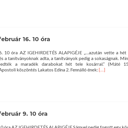
more
about
Istentisztelet
2014.
február
23.
10
február 16. 10 óra
óra
r 16. 10 óra AZ IGEHIRDETÉS ALAPIGÉJE „…azután vette a hét 
 és a tanítványoknak adta, a tanítványok pedig a sokaságnak. Min
szedték a maradék darabokat hét tele kosárral.” (Máté 1
Read
stoli köszöntés Lakatos Edina 2. Fennálló ének:
[…]
more
about
Istentisztelet
2014.
február
16.
10
február 9. 10 óra
óra
. 10 óra AZ IGEHIRDETÉS ALAPIGÉJE Sámuel pedig fogott egy követ