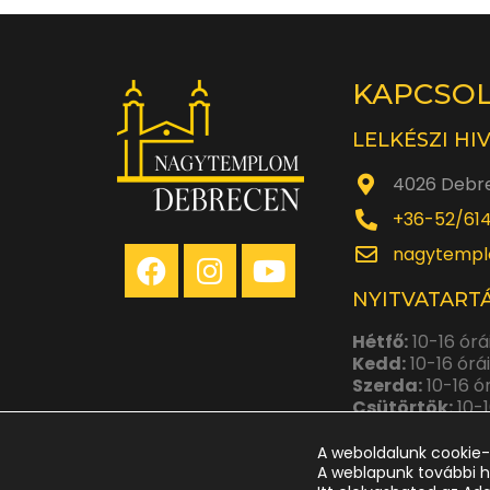
KAPCSO
LELKÉSZI HI
4026 Debre
+36-52/61
nagytempl
NYITVATARTÁ
Hétfő:
10-16 órá
Kedd:
10-16 órá
Szerda:
10-16 ó
Csütörtök:
10-1
Péntek:
10-14 ó
A weboldalunk cookie-
A weblapunk további h