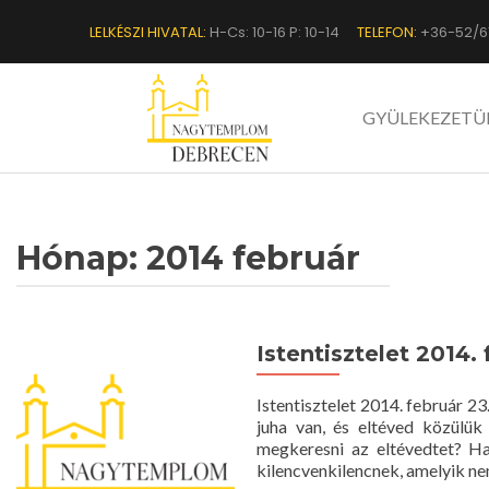
LELKÉSZI HIVATAL:
H-Cs: 10-16 P: 10-14
TELEFON:
+36-52/6
GYÜLEKEZETÜ
Hónap:
2014 február
Istentisztelet 2014. 
Istentisztelet 2014. február
juha van, és eltéved közülük
megkeresni az eltévedtet? Ha
kilencvenkilencnek, amelyik ne