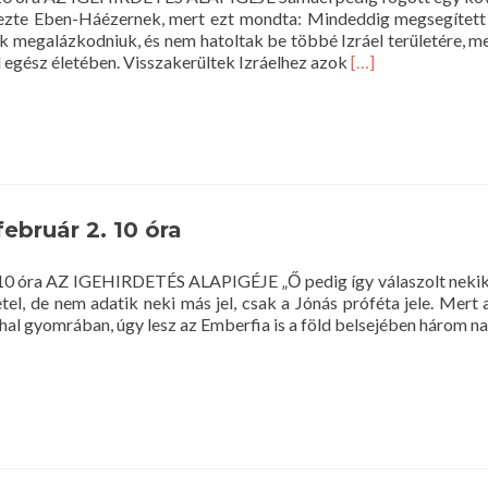
vezte Eben-Háézernek, mert ezt mondta: Mindeddig megsegített
nak megalázkodniuk, és nem hatoltak be többé Izráel területére, m
Read
l egész életében. Visszakerültek Izráelhez azok
[…]
more
about
Istentisztelet
2014.
február
9.
10
február 2. 10 óra
óra
2. 10 óra AZ IGEHIRDETÉS ALAPIGÉJE „Ő pedig így válaszolt nekik
el, de nem adatik neki más jel, csak a Jónás próféta jele. Mert
 hal gyomrában, úgy lesz az Emberfia is a föld belsejében három n