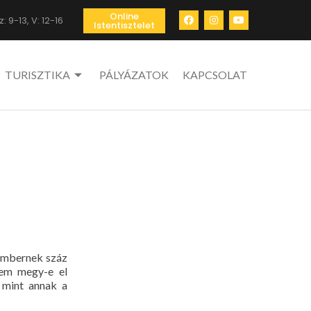
Online
: 9-13, V: 12-16
Istentisztelet
TURISZTIKA
PÁLYÁZATOK
KAPCSOLAT
embernek száz
nem megy-e el
 mint annak a