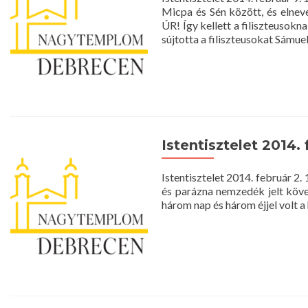
Micpa és Sén között, és elne
ÚR! Így kellett a filiszteusok
sújtotta a filiszteusokat Sámue
Istentisztelet 2014. 
Istentisztelet 2014. február 
és parázna nemzedék jelt követ
három nap és három éjjel volt a