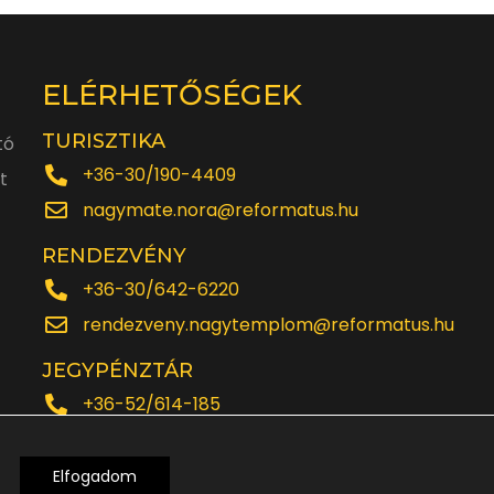
óra
ELÉRHETŐSÉGEK
TURISZTIKA
tó
+36-30/190-4409
t
nagymate.nora@reformatus.hu
RENDEZVÉNY
+36-30/642-6220
rendezveny.nagytemplom@reformatus.hu
JEGYPÉNZTÁR
+36-52/614-185
Elfogadom