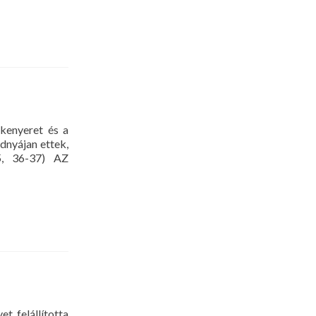
kenyeret és a
dnyájan ettek,
5, 36-37) AZ
, felállította