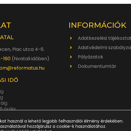
LAT
INFORMÁCIÓK
VATAL
Adatkezelési tájékozta
Adatvédelmi szabályza
cen, Piac utca 4-6.
Pályázatok
4-160
(hivatali időben)
Dokumentumtár
om@reformatus.hu
SI IDŐ
ig
ig
ráig
6 óráig
ráig
kat használ a lehető legjobb felhasználói élmény érdekében.
asználatával hozzájárulsz a cookie-k használatához.