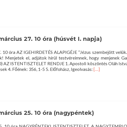
március 27. 10 óra (húsvét I. napja)
 27. 10 óra AZ IGEHIRDETÉS ALAPIGÉJE “Jézus szembejött velük
ek! Menjetek el, adjátok hírül testvéreimnek, hogy menjenek Gal
0) AZ ISTENTISZTELET RENDJE 1. Apostoli köszöntés Oláh Istvá
Read
ések 4. Főének: 356, 1-5 5. Előfohász, Igeolvasás:
[…]
more
about
Istentisztelet
2016.
március
27.
10
 március 25. 10 óra (nagypéntek)
óra
(húsvét
I.
ius 25. 10 óra NAGYPÉNTEKI ISTENTISZTELET A NAGYTEMP