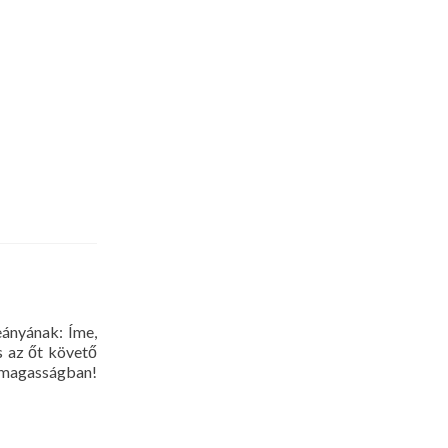
ányának: Íme,
és az őt követő
a magasságban!