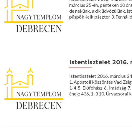
március 25-én, pénteken 10 ór
de nekünk, akik üdvözülünk, Is
püspök-lelkipásztor 3. Fennálló
Istentisztelet 2016.
Istentisztelet 2016. márci
1. Apostoli köszöntés Vad Zsig
1-4 5. Előfohász 6. Imádság 7.
ének: 436, 1-3 10. Úrvacsorai 