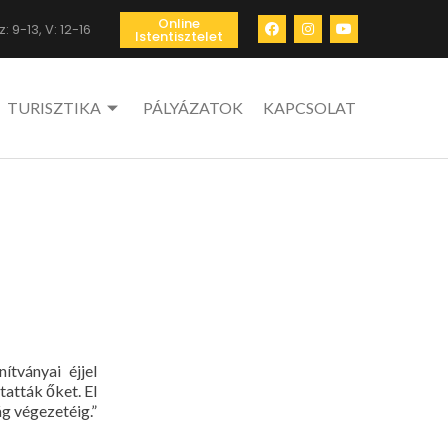
Online
: 9-13, V: 12-16
Istentisztelet
TURISZTIKA
PÁLYÁZATOK
KAPCSOLAT
tványai éjjel
tatták őket. El
ág végezetéig.”