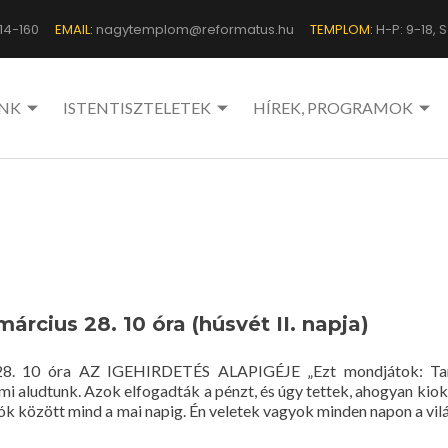
14-160
EMAIL:
nagytemplom@reformatus.hu
TEMPLOM:
H-P: 9-18, Sz
NK
ISTENTISZTELETEK
HÍREK, PROGRAMOK
március 28. 10 óra (húsvét II. napja)
s 28. 10 óra AZ IGEHIRDETÉS ALAPIGÉJE „Ezt mondjátok: Taní
 mi aludtunk. Azok elfogadták a pénzt, és úgy tettek, ahogyan kiok
dók között mind a mai napig. Én veletek vagyok minden napon a vil