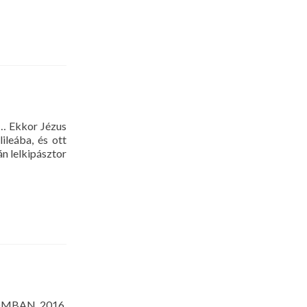
… Ekkor Jézus
ileába, és ott
n lelkipásztor
LOMBAN 2016.