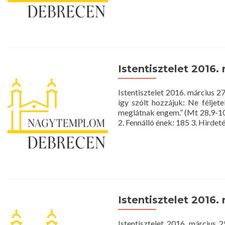
more
about
Istentisztelet
2016.
március
28.
10
Istentisztelet 2016. 
óra
(húsvét
II.
Istentisztelet 2016. március
napja)
így szólt hozzájuk: Ne féljet
meglátnak engem.” (Mt 28,9-1
2. Fennálló ének: 185 3. Hirdet
Istentisztelet 2016.
Istentisztelet 2016. márc