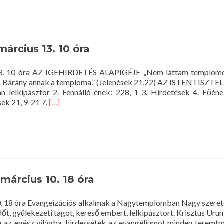
Istentisztelet
2016.
március
20.
10
március 13. 10 óra
óra
s 13. 10 óra AZ IGEHIRDETÉS ALAPIGÉJE „Nem láttam templomo
s a Bárány annak a temploma.” (Jelenések 21,22) AZ ISTENTISZT
n lelkipásztor 2. Fennálló ének: 228, 1 3. Hirdetések 4. Főéne
Read
sek 21, 9-21 7.
[…]
more
about
Istentisztelet
2016.
március
13.
10
március 10. 18 óra
óra
0. 18 óra Evangeizációs alkalmak a Nagytemplomban Nagy szerete
t, gyülekezeti tagot, kereső embert, lelkipásztort. Krisztus Uru
te az egész világba, hirdessétek az evangéliumot minden terem