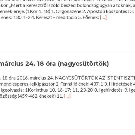
napja)
akor „Mert a keresztről szóló beszéd bolondság ugyan azoknak, a
tennek ereje. (1Kor 1, 18) 1. Orgonazene 2. Apostoli köszöntés Dr
Read
 ének: 130, 1-2 4. Kereszt – meditáció 5. Főének:
[…]
more
about
Istentisztelet
2016.
március
25.
10
 március 24. 18 óra (nagycsütörtök)
óra
(nagypéntek)
us 24. 18 óra 2016. március 24. NAGYCSÜTÖRTÖK AZ ISTENTIS
mond esperes-lelkipásztor 2. Fennálló ének: 437, 1 3. Hirdetések 
 Igeolvasás: 1Korinthus 10, 16-17; 11, 23-28 8. Igehirdetés 9. Ig
Read
közösség (459-462. énekek) 11.
[…]
more
about
Istentisztelet
2016.
március
24.