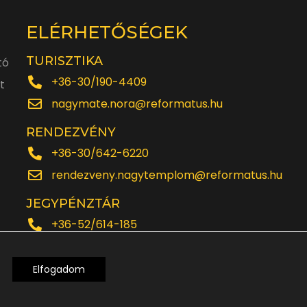
ELÉRHETŐSÉGEK
TURISZTIKA
tó
+36-30/190-4409
t
nagymate.nora@reformatus.hu
RENDEZVÉNY
+36-30/642-6220
rendezveny.nagytemplom@reformatus.hu
JEGYPÉNZTÁR
+36-52/614-185
Elfogadom