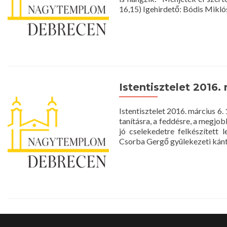
16,15) Igehirdető: Bódis Mikló
Istentisztelet 2016. 
Istentisztelet 2016. március 6
tanításra, a feddésre, a megjo
jó cselekedetre felkészítet
Csorba Gergő gyülekezeti kánto