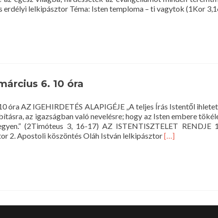
s erdélyi lelkipásztor Téma: Isten temploma – ti vagytok (1Kor 3,
március 6. 10 óra
. 10 óra AZ IGEHIRDETÉS ALAPIGÉJE „A teljes Írás Istentől ihletet
bbításra, az igazságban való nevelésre; hogy az Isten embere töké
t legyen.” (2Timóteus 3, 16-17) AZ ISTENTISZTELET RENDJE 
Read
r 2. Apostoli köszöntés Oláh István lelkipásztor
[…]
more
about
Istentisztelet
2016.
március
6.
10
óra