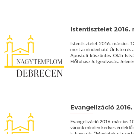
Istentisztelet 2016. 
Istentisztelet 2016. márciu
mert a mindenható Úr Isten é
Apostoli köszöntés Oláh Istvá
Előfohász 6. Igeolvasás: Jelené
Evangelizáció 2016. 
Evangelizáció 2016. március 1
várunk minden kedves érdeklődő
is hangzik: “Menjetek el szer