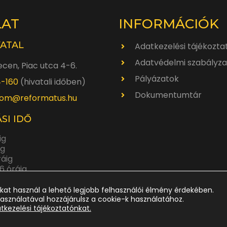
LAT
INFORMÁCIÓK
VATAL
Adatkezelési tájékozta
Adatvédelmi szabályza
cen, Piac utca 4-6.
Pályázatok
4-160
(hivatali időben)
Dokumentumtár
om@reformatus.hu
SI IDŐ
ig
ig
ráig
6 óráig
ráig
kat használ a lehető legjobb felhasználói élmény érdekében.
asználatával hozzájárulsz a cookie-k használatához.
atkezelési tájékoztatónkat.