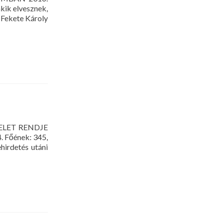
kik elvesznek,
. Fekete Károly
ZTELET RENDJE
4. Főének: 345,
ehirdetés utáni