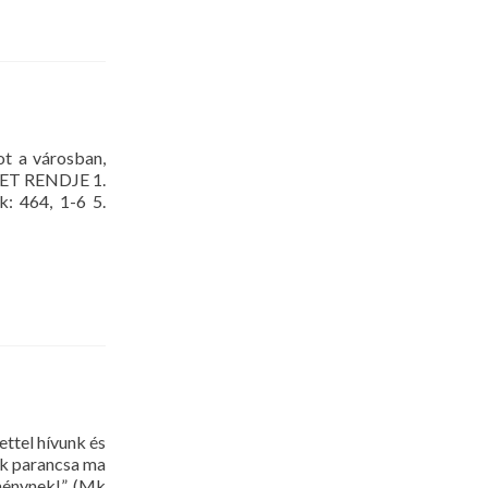
t a városban,
ELET RENDJE 1.
k: 464, 1-6 5.
ttel hívunk és
nk parancsa ma
tménynek!” (Mk