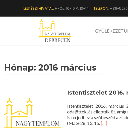
LELKÉSZI HIVATAL:
H-Cs: 10-16 P: 10-14
TELEFON:
+36-52/6
GYÜLEKEZETÜ
Hónap:
2016 március
Istentisztelet 2016. 
Istentisztelet 2016. márciu
odajöttek, és ellopták őt, amíg
is terjedt ez a szóbeszéd a zsi
Read
(Máté 28, 13. 15.
[…]