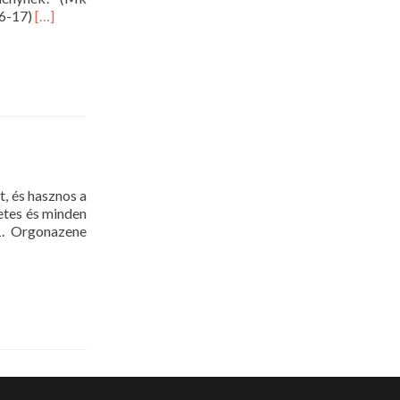
Read
16-17)
[…]
more
about
Evangelizáció
2016.
március
10.
18
óra
t, és hasznos a
letes és minden
1. Orgonazene