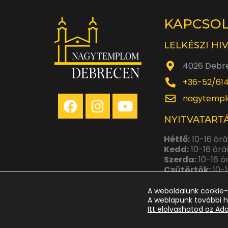
KAPCSO
LELKÉSZI HI
4026 Debre
+36-52/61
nagytempl
NYITVATARTÁ
Hétfő:
10-16 órá
Kedd:
10-16 órá
Szerda:
10-16 ó
Csütörtök:
10-1
Péntek:
10-14 ó
A weboldalunk cookie-
A weblapunk további h
Itt elolvashatod az Ad