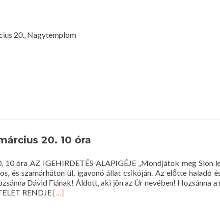
18
óra
(nagycsütörtök)
cius 20., Nagytemplom
 március 20. 10 óra
 20. 10 óra AZ IGEHIRDETÉS ALAPIGÉJE „Mondjátok meg Sion le
tos, és szamárháton ül, igavonó állat csikóján. Az előtte haladó 
Hozsánna Dávid Fiának! Áldott, aki jön az Úr nevében! Hozsánna 
Read
SZTELET RENDJE
[…]
more
about