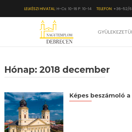
LELKÉSZI HIVATAL:
H-Cs: 10-16 P: 10-14
TELEFON:
+36-52/6
GYÜLEKEZETÜ
Hónap:
2018 december
Képes beszámoló a 