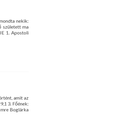
mondta nekik:
ő született ma
E 1. Apostoli
rtént, amit az
29,1 3. Főének:
 Imre Boglárka