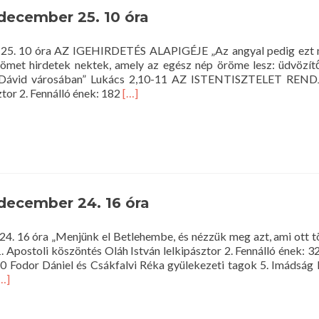
 december 25. 10 óra
r 25. 10 óra AZ IGEHIRDETÉS ALAPIGÉJE „Az angyal pedig ezt 
römet hirdetek nektek, amely az egész nép öröme lesz: üdvözít
 a Dávid városában” Lukács 2,10-11 AZ ISTENTISZTELET RENDJ
Read
ztor 2. Fennálló ének: 182
[…]
more
about
Istentisztelet
2018.
december
25.
10
 december 24. 16 óra
óra
24. 16 óra „Menjünk el Betlehembe, és nézzük meg azt, ami ott tö
1. Apostoli köszöntés Oláh István lelkipásztor 2. Fennálló ének: 3
-20 Fodor Dániel és Csákfalvi Réka gyülekezeti tagok 5. Imádság
ead
…]
ore
bout