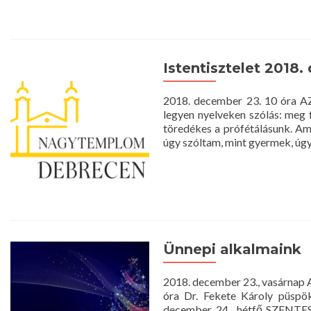
I
2
d
2
1
Istentisztelet 2018.
ó
2018. december 23. 10 óra A
legyen nyelveken szólás: meg f
töredékes a prófétálásunk. Ami
úgy szóltam, mint gyermek, úg
Ünnepi alkalmaink
2018. december 23., vasárna
óra Dr. Fekete Károly püspök
december 24., hétfő SZENTE