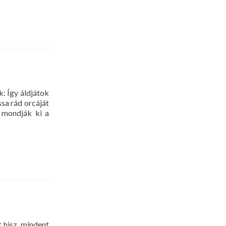
: Így áldjátok
sa rád orcáját
y mondják ki a
hisz, mindent