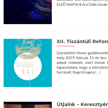
ELSŐ NAPJA 8 óra Oláh István 
XII. Tiszántúli Ref
Szeretettel hívom gyülekezetei
mely 2019. február 15-én lesz
adunk Istennek, mert immár 
tapasztalata, hogy a kölcsönö
Read
forrásait. Napról napra
[…]
more
about
XII.
Tiszánt
Reform
Jótékon
Útjaink – Kereszty
Bál