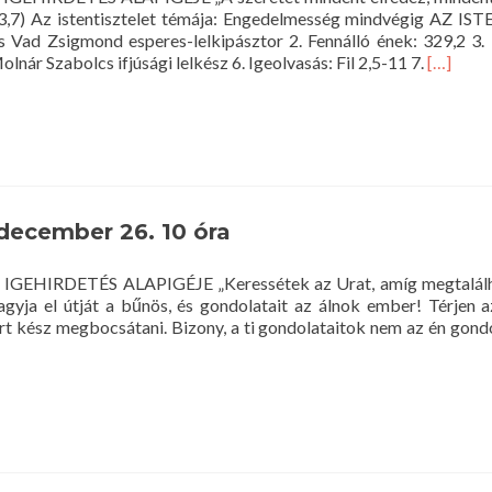
r 13,7) Az istentisztelet témája: Engedelmesség mindvégig AZ 
Vad Zsigmond esperes-lelkipásztor 2. Fennálló ének: 329,2 3. 
Read
lnár Szabolcs ifjúsági lelkész 6. Igeolvasás: Fil 2,5-11 7.
[…]
more
about
Istentisz
2018.
decemb
30.
10
 december 26. 10 óra
óra
Z IGEHIRDETÉS ALAPIGÉJE „Keressétek az Urat, amíg megtalálh
agyja el útját a bűnös, és gondolatait az álnok ember! Térjen 
rt kész megbocsátani. Bizony, a ti gondolataitok nem az én gondol
t
tisztelet
.
mber