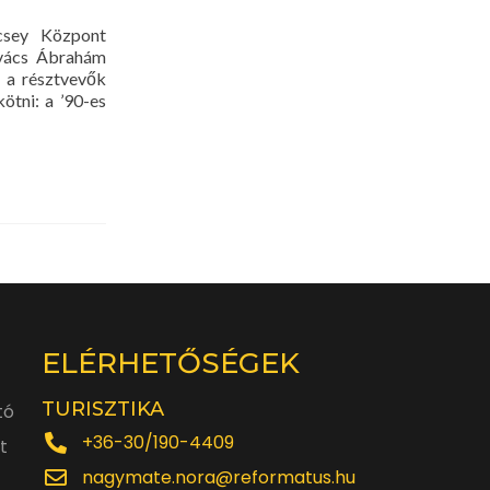
csey Központ
ovács Ábrahám
 a résztvevők
ötni: a ’90-es
ELÉRHETŐSÉGEK
TURISZTIKA
tó
+36-30/190-4409
t
nagymate.nora@reformatus.hu