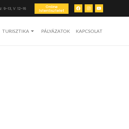
Online
: 9-13, V: 12-16
Istentisztelet
TURISZTIKA
PÁLYÁZATOK
KAPCSOLAT