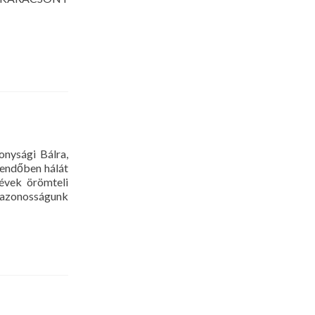
aink
onysági Bálra,
tendőben hálát
évek örömteli
önazonosságunk