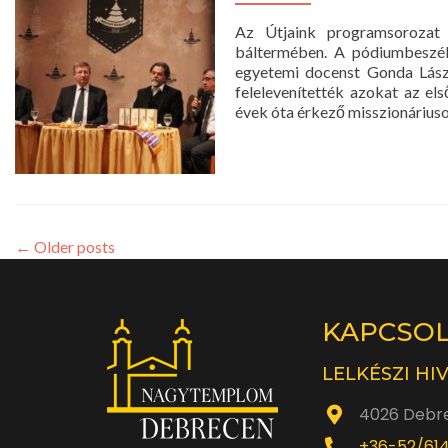
Az Útjaink programsorozat
báltermében. A pódiumbeszé
egyetemi docenst Gonda Lászl
felelevenítették azokat az el
évek óta érkező misszionáriuso
←
Older posts
KAPCSO
LELKÉSZI HI
4026 Debre
+36-52/61