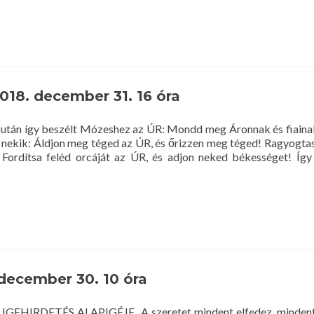
2018. december 31. 16 óra
után így beszélt Mózeshez az ÚR: Mondd meg Áronnak és fiainak
k nekik: Áldjon meg téged az ÚR, és őrizzen meg téged! Ragyogtas
! Fordítsa feléd orcáját az ÚR, és adjon neked békességet! Íg
 december 30. 10 óra
 IGEHIRDETÉS ALAPIGÉJE „A szeretet mindent elfedez, mindent 