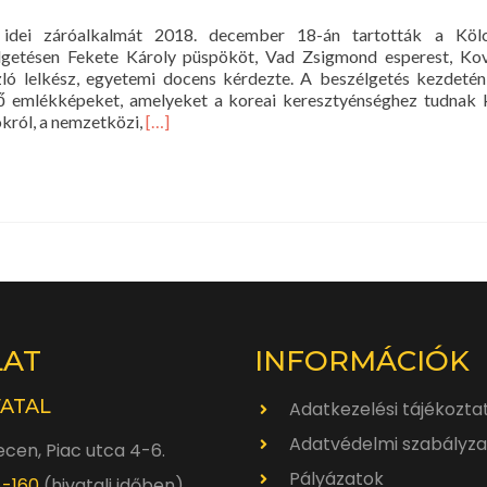
 idei záróalkalmát 2018. december 18-án tartották a Köl
lgetésen Fekete Károly püspököt, Vad Zsigmond esperest, K
ó lelkész, egyetemi docens kérdezte. A beszélgetés kezdetén
ső emlékképeket, amelyeket a koreai keresztyénséghez tudnak k
Read
król, a nemzetközi,
[…]
more
about
Útjaink
–
Keresztyénség
Dél-
Koreában
LAT
INFORMÁCIÓK
VATAL
Adatkezelési tájékozta
Adatvédelmi szabályza
cen, Piac utca 4-6.
Pályázatok
4-160
(hivatali időben)