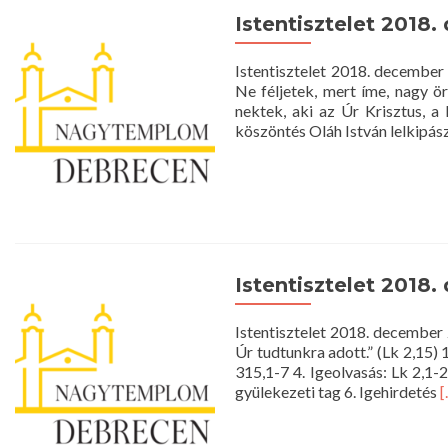
10
Istentisztelet 2018.
óra
Istentisztelet 2018. decembe
Ne féljetek, mert íme, nagy ö
nektek, aki az Úr Krisztus,
köszöntés Oláh István lelkipás
Istentisztelet 2018.
Istentisztelet 2018. december 
Úr tudtunkra adott.” (Lk 2,15) 
315,1-7 4. Igeolvasás: Lk 2,1
R
gyülekezeti tag 6. Igehirdetés
[
m
a