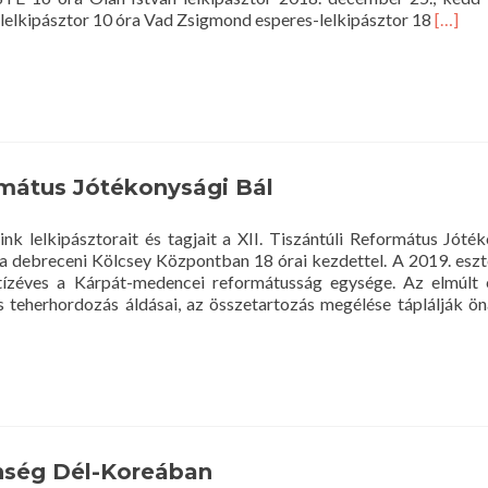
Read
lelkipásztor 10 óra Vad Zsigmond esperes-lelkipásztor 18
[…]
more
about
Ünnepi
alkalm
ormátus Jótékonysági Bál
nk lelkipásztorait és tagjait a XII. Tiszántúli Református Jóték
 a debreceni Kölcsey Központban 18 órai kezdettel. A 2019. esz
tízéves a Kárpát-medencei reformátusság egysége. Az elmúlt 
s teherhordozás áldásai, az összetartozás megélése táplálják 
úli
átus
ysági
énség Dél-Koreában