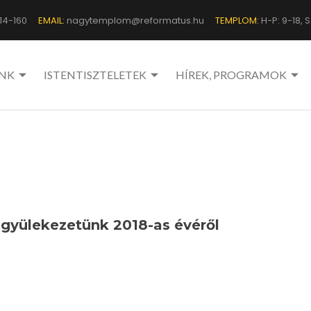
14-160
EMAIL:
nagytemplom@reformatus.hu
TEMPLOM:
H-P: 9-18, Sz
NK
ISTENTISZTELETEK
HÍREK, PROGRAMOK
gyülekezetünk 2018-as évéről