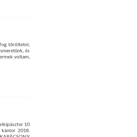
g töröltetni;
ismeretünk, és
yermek voltam,
lkipásztor 10
 kántor 2018.
edd KARÁCSONY