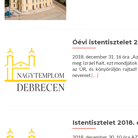
Óévi istentisztelet 
2018. december 31. 16 óra „Az
meg Izráel fiait, ezt mondjáto
az ÚR, és könyörüljön rajtad
Read
nevemet
[…]
more
about
Óévi
istentisztelet
2018.
december
31.
Istentisztelet 2018.
16
óra
2018. december 30. 10 óra AZ