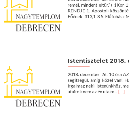
remél, mindent eltűr.” ( 1Ko
RENDJE 1. Apostoli köszöntés 
Főének: 313,1-8 5. Előfohász Mo
Istentisztelet 2018.
2018. december 26. 10 óra A
segítségül, amíg közel van! H
irgalmaz neki, Istenünkhöz, me
Read
utaitok nem az én utaim –
[…]
more
abou
Isten
2018
dece
26.