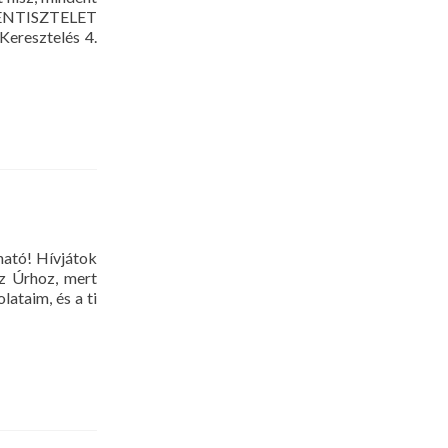
ISTENTISZTELET
Keresztelés 4.
telet
er
ató! Hívjátok
az Úrhoz, mert
ataim, és a ti