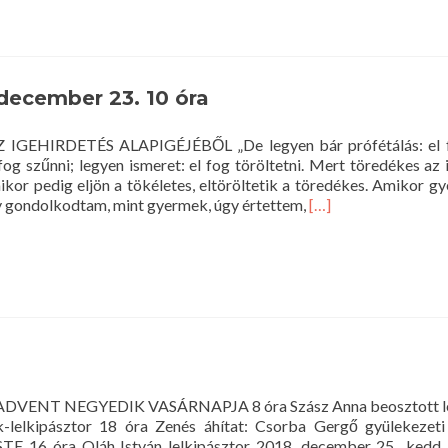
stentisztelet
018.
ecember
4.
6
 december 23. 10 óra
ra
Z IGEHIRDETÉS ALAPIGÉJÉBŐL „De legyen bár prófétálás: el fo
og szűnni; legyen ismeret: el fog töröltetni. Mert töredékes az 
kor pedig eljön a tökéletes, eltöröltetik a töredékes. Amikor g
Read
y gondolkodtam, mint gyermek, úgy értettem,
[…]
more
about
Istentisztelet
2018.
december
23.
10
óra
p ADVENT NEGYEDIK VASÁRNAPJA 8 óra Szász Anna beosztott le
-lelkipásztor 18 óra Zenés áhítat: Csorba Gergő gyülekezeti
STE 16 óra Oláh István lelkipásztor 2018. december 25., k