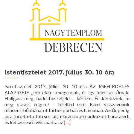
Istentisztelet 2017. július 30. 10 óra
Istentisztelet 2017. július 30. 10 óra AZ IGEHIRDETÉS
ALAPIGÉJE „Jób ekkor megszólalt, és így felelt az Úrnak:
Hallgass meg, hadd beszéljek! – kértem. Én kérdezlek, te
meg oktass engem! – felelted erre. Ezért visszavonok
mindent, bűnbánatot tartok porban és hamuban. Az Úr pedig
jóra fordította Jób sorsát, miután Jób imádkozott barátaiért,
Read
és kétszeresen visszaadta az
[…]
more
about