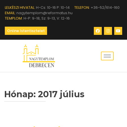
LELKÉSZI HIVATAL:
H-Cs: 10-16 P: 10-14
TELEFON:
+36-52/614-160
EMAIL:
nagytemplom@reformatus.hu
TEMPLOM:
H-P: 9-18, Sz: 9-13, V: 12-16
Online Istentisztelet
Hónap:
2017 július