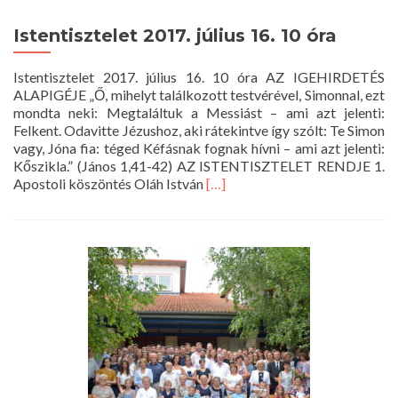
Istentisztelet 2017. július 16. 10 óra
Istentisztelet 2017. július 16. 10 óra AZ IGEHIRDETÉS
ALAPIGÉJE „Ő, mihelyt találkozott testvérével, Simonnal, ezt
mondta neki: Megtaláltuk a Messiást – ami azt jelenti:
Felkent. Odavitte Jézushoz, aki rátekintve így szólt: Te Simon
vagy, Jóna fia: téged Kéfásnak fognak hívni – ami azt jelenti:
Kőszikla.” (János 1,41-42) AZ ISTENTISZTELET RENDJE 1.
Read
Apostoli köszöntés Oláh István
[…]
more
about
Istentisztelet
2017.
július
16.
10
óra