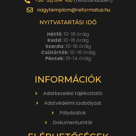
+36-52/614-160
(hivatali időben)
nagytemplom@reformatus.hu
NYITVATARTÁSI IDŐ
Hétfő:
10-16 óráig
Kedd:
10-16 óráig
Szerda:
10-16 óráig
Csütörtök:
10-16 óráig
Péntek:
10-14 óráig
INFORMÁCIÓK
Adatkezelési tájékoztató
Adatvédelmi szabályzat
Pályázatok
Dokumentumtár