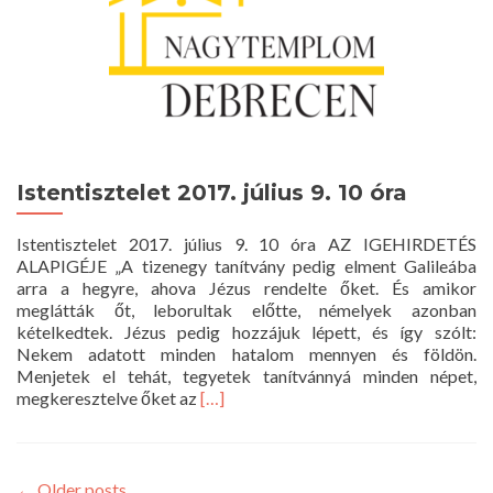
Istentisztelet 2017. július 9. 10 óra
Istentisztelet 2017. július 9. 10 óra AZ IGEHIRDETÉS
ALAPIGÉJE „A tizenegy tanítvány pedig elment Galileába
arra a hegyre, ahova Jézus rendelte őket. És amikor
meglátták őt, leborultak előtte, némelyek azonban
kételkedtek. Jézus pedig hozzájuk lépett, és így szólt:
Nekem adatott minden hatalom mennyen és földön.
Menjetek el tehát, tegyetek tanítvánnyá minden népet,
Read
megkeresztelve őket az
[…]
more
about
Istentisztelet
2017.
←
Older posts