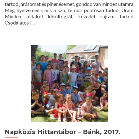
tartod járásomat és pihenésemet, gondod van minden utamra.
Még nyelvemen sincs a szó, te már pontosan tudod, Uram.
Minden oldalról körülfogtál, kezedet rajtam tartod.
Read
Csodálatos
[…]
more
about
Istentisztelet
2017.
július
23.
10
óra
Napközis Hittantábor – Bánk, 2017.