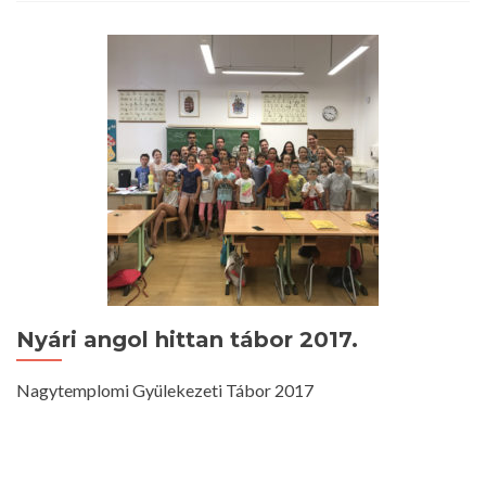
Istentisztelet
2017.
július
30.
10
óra
Nyári angol hittan tábor 2017.
Nagytemplomi Gyülekezeti Tábor 2017