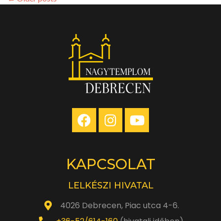
július
9.
10
óra
KAPCSOLAT
LELKÉSZI HIVATAL
4026 Debrecen, Piac utca 4-6.