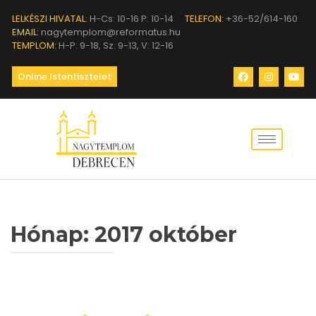
LELKÉSZI HIVATAL:
H-Cs: 10-16 P: 10-14
TELEFON:
+36-52/614-160
EMAIL:
nagytemplom@reformatus.hu
TEMPLOM:
H-P: 9-18, Sz: 9-13, V: 12-16
Online Istentisztelet
Hónap:
2017 október