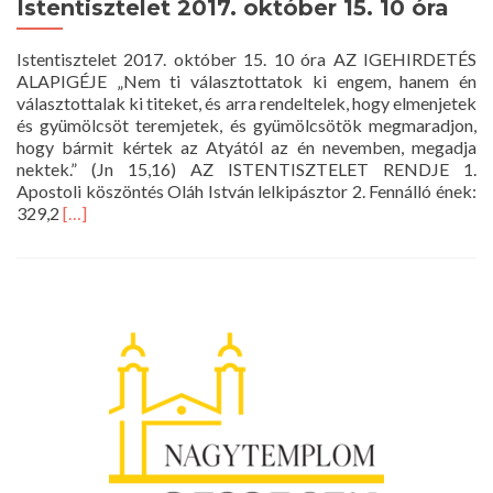
Istentisztelet 2017. október 15. 10 óra
Istentisztelet 2017. október 15. 10 óra AZ IGEHIRDETÉS
ALAPIGÉJE „Nem ti választottatok ki engem, hanem én
választottalak ki titeket, és arra rendeltelek, hogy elmenjetek
és gyümölcsöt teremjetek, és gyümölcsötök megmaradjon,
hogy bármit kértek az Atyától az én nevemben, megadja
nektek.” (Jn 15,16) AZ ISTENTISZTELET RENDJE 1.
Apostoli köszöntés Oláh István lelkipásztor 2. Fennálló ének:
Read
329,2
[…]
more
about
Istentisztelet
2017.
október
15.
10
óra