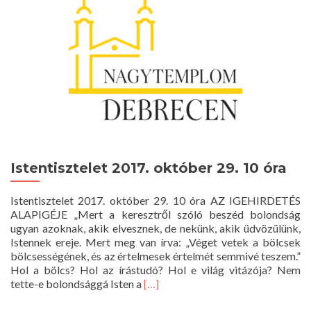
Istentisztelet 2017. október 29. 10 óra
Istentisztelet 2017. október 29. 10 óra AZ IGEHIRDETÉS
ALAPIGÉJE „Mert a keresztről szóló beszéd bolondság
ugyan azoknak, akik elvesznek, de nekünk, akik üdvözülünk,
Istennek ereje. Mert meg van írva: „Véget vetek a bölcsek
bölcsességének, és az értelmesek értelmét semmivé teszem.”
Hol a bölcs? Hol az írástudó? Hol e világ vitázója? Nem
Read
tette-e bolondsággá Isten a
[…]
more
about