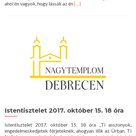
Read
ahol én vagyok, hogy lássák az én
[…]
more
about
Istentisztelet
2017.
október
22.
10
óra
Istentisztelet 2017. október 15. 18 óra
Istentisztelet 2017. október 15. 18 óra „Ti asszonyok,
engedelmeskedjetek férjeteknek, ahogyan illik az Úrban. Ti