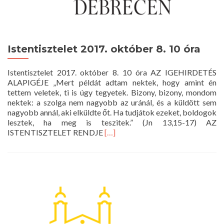
Istentisztelet 2017. október 8. 10 óra
Istentisztelet 2017. október 8. 10 óra AZ IGEHIRDETÉS
ALAPIGÉJE „Mert példát adtam nektek, hogy amint én
tettem veletek, ti is úgy tegyetek. Bizony, bizony, mondom
nektek: a szolga nem nagyobb az uránál, és a küldött sem
nagyobb annál, aki elküldte őt. Ha tudjátok ezeket, boldogok
lesztek, ha meg is teszitek.” (Jn 13,15-17) AZ
Read
ISTENTISZTELET RENDJE
[…]
more
about
Istentisztelet
2017.
október
8.
10
óra