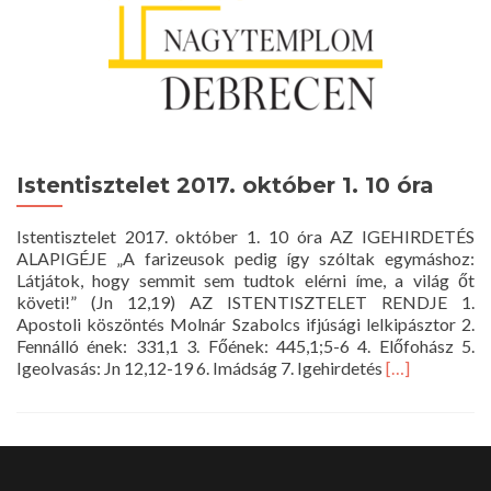
Istentisztelet 2017. október 1. 10 óra
Istentisztelet 2017. október 1. 10 óra AZ IGEHIRDETÉS
ALAPIGÉJE „A farizeusok pedig így szóltak egymáshoz:
Látjátok, hogy semmit sem tudtok elérni íme, a világ őt
követi!” (Jn 12,19) AZ ISTENTISZTELET RENDJE 1.
Apostoli köszöntés Molnár Szabolcs ifjúsági lelkipásztor 2.
Fennálló ének: 331,1 3. Főének: 445,1;5-6 4. Előfohász 5.
Read
Igeolvasás: Jn 12,12-19 6. Imádság 7. Igehirdetés
[…]
more
about
Istentisztelet
2017.
október