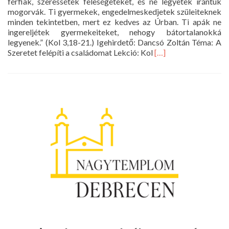
férfiak, szeressétek feleségeteket, és ne legyetek irántuk
mogorvák. Ti gyermekek, engedelmeskedjetek szüleiteknek
minden tekintetben, mert ez kedves az Úrban. Ti apák ne
ingereljétek gyermekeiteket, nehogy bátortalanokká
legyenek.” (Kol 3,18-21.) Igehirdető: Dancsó Zoltán Téma: A
Read
Szeretet felépíti a családomat Lekció: Kol
[…]
more
about
Istentisztelet
2017.
október
15.
18
óra