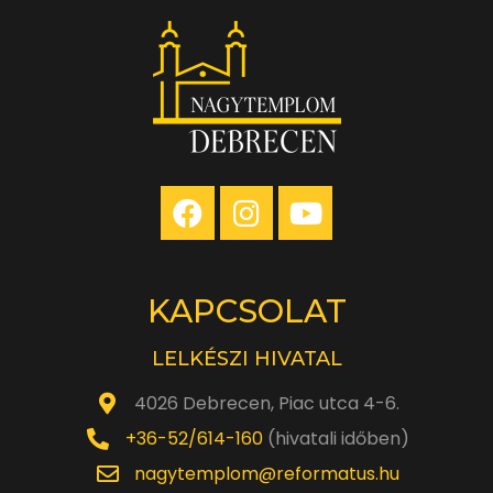
1.
10
óra
KAPCSOLAT
LELKÉSZI HIVATAL
4026 Debrecen, Piac utca 4-6.
+36-52/614-160
(hivatali időben)
nagytemplom@reformatus.hu