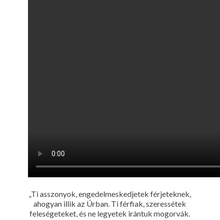
„Ti asszonyok, engedelmeskedjetek férjeteknek,
ahogyan illik az Úrban. Ti férfiak, szeressétek
feleségeteket, és ne legyetek irántuk mogorvák.