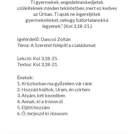
Ti gyermekek, engedelmeskedjetek
szüleiteknek minden tekintetben, mert ez kedves
az Úrban. Ti apák ne ingereljétek
gyermekeiteket, nehogy bátortalanokká
legyenek.” (Kol 3,18-21.)
Igehirdető: Dancsó Zoltán
Téma: A Szeretet felépíti a családomat
Lekció: Kol 3,18-25.
Textus: Kol 3,18-21.
Énekek:
1. Krisztusban ma győzelem vár ránk
2. Hozzád kiáltok, Uram, én szirtem
3. Atyám, két kezedben
4. Annak, ki a trónon ül
5. Eljött hozzám
6. Ó, terjeszd ki Jézusom