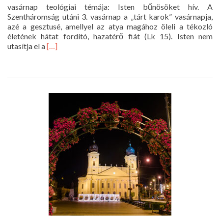
vasárnap teológiai témája: Isten bűnösöket hív. A
Szentháromság utáni 3. vasárnap a „tárt karok” vasárnapja,
azé a gesztusé, amellyel az atya magához öleli a tékozló
életének hátat fordító, hazatérő fiát (Lk 15). Isten nem
Read
utasítja el a
[…]
more
about
Istentisztelet
2022.
július
3.
10
óra