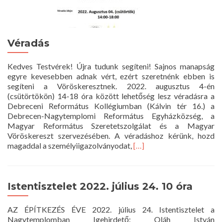
Véradás
Kedves Testvérek! Újra tudunk segíteni! Sajnos manapság
egyre kevesebben adnak vért, ezért szeretnénk ebben is
segíteni a Vöröskeresztnek. 2022. augusztus 4-én
(csütörtökön) 14-18 óra között lehetőség lesz véradásra a
Debreceni Református Kollégiumban (Kálvin tér 16.) a
Debrecen-Nagytemplomi Református Egyházközség, a
Magyar Református Szeretetszolgálat és a Magyar
Vöröskereszt szervezésében. A véradáshoz kérünk, hozd
Read
magaddal a személyiigazolványodat,
[…]
more
about
Véradás
Istentisztelet 2022. július 24. 10 óra
AZ ÉPÍTKEZÉS ÉVE 2022. július 24. Istentisztelet a
Nagytemplomban Igehirdető: Oláh István