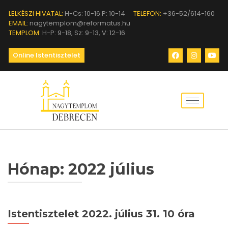
LELKÉSZI HIVATAL:
H-Cs: 10-16 P: 10-14
TELEFON:
+36-52/614-160
EMAIL:
nagytemplom@reformatus.hu
TEMPLOM:
H-P: 9-18, Sz: 9-13, V: 12-16
Online Istentisztelet
Hónap:
2022 július
Istentisztelet 2022. július 31. 10 óra