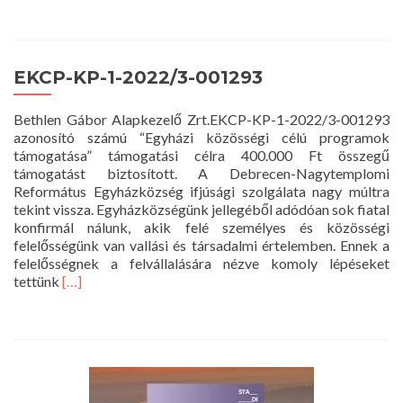
about
Istentisztelet
2022.
július
EKCP-KP-1-2022/3-001293
17.
10
Bethlen Gábor Alapkezelő Zrt.EKCP-KP-1-2022/3-001293
óra
azonosító számú “Egyházi közösségi célú programok
támogatása” támogatási célra 400.000 Ft összegű
támogatást biztosított. A Debrecen-Nagytemplomi
Református Egyházközség ifjúsági szolgálata nagy múltra
tekint vissza. Egyházközségünk jellegéből adódóan sok fiatal
konfirmál nálunk, akik felé személyes és közösségi
felelősségünk van vallási és társadalmi értelemben. Ennek a
felelősségnek a felvállalására nézve komoly lépéseket
Read
tettünk
[…]
more
about
EKCP-
KP-
1-
2022/3-