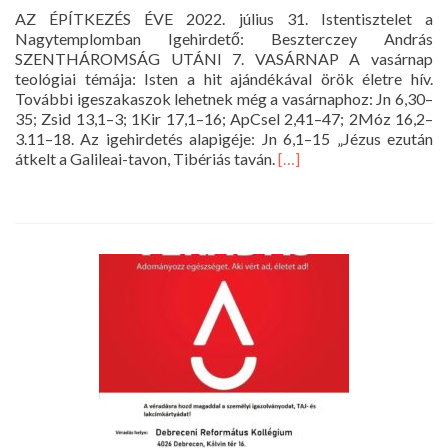
AZ ÉPÍTKEZÉS ÉVE 2022. július 31. Istentisztelet a
Nagytemplomban Igehirdető: Beszterczey András
SZENTHÁROMSÁG UTÁNI 7. VASÁRNAP A vasárnap
teológiai témája: Isten a hit ajándékával örök életre hív.
További igeszakaszok lehetnek még a vasárnaphoz: Jn 6,30–
35; Zsid 13,1–3; 1Kir 17,1–16; ApCsel 2,41–47; 2Móz 16,2–
3.11–18. Az igehirdetés alapigéje: Jn 6,1–15 „Jézus ezután
Read
átkelt a Galileai-tavon, Tibériás taván.
[…]
more
about
Istentisztelet
2022.
július
31.
10
óra