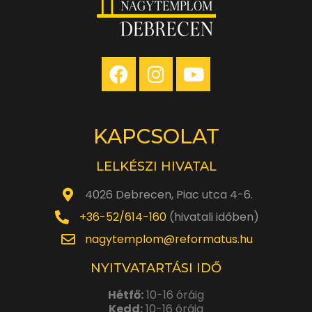
KAPCSOLAT
LELKÉSZI HIVATAL
4026 Debrecen, Piac utca 4-6.
+36-52/614-160
(hivatali időben)
nagytemplom@reformatus.hu
NYITVATARTÁSI IDŐ
Hétfő:
10-16 óráig
Kedd:
10-16 óráig