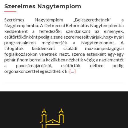
Szerelmes Nagytemplom
Szerelmes Nagytemplom „Beleszerethetnek” a
Nagytemplomba. A Debreceni Református Nagytemplomba
keddenként a felfedezők, szerdánkánt az élmények,
csütörtökönként pedig a zene szerelmeseit várjuk, hogy nyári
programjainkon megismerjék a Nagytemplomot. A
látogatók keddenként családi múzeumpedagógiai
foglalkozásokon vehetnek részt, szerda esténként egy-egy
pohár finom borral a kezükben nézhetik végig a naplementét
a panorámajárdáról, csütörtök délben pedig
Read
orgonakoncerttel egészíthetik ki
[…]
more
about
Szerelmes
Nagytemplom