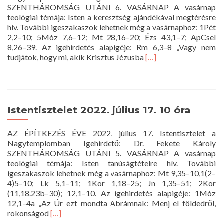
SZENTHÁROMSÁG UTÁNI 6. VASÁRNAP A vasárnap
teológiai témája: Isten a keresztség ajándékával megtérésre
hív. További igeszakaszok lehetnek még a vasárnaphoz: 1Pét
2,2–10; 5Móz 7,6–12; Mt 28,16–20; Ézs 43,1–7; ApCsel
8,26–39. Az igehirdetés alapigéje: Rm 6,3–8 „Vagy nem
Read
tudjátok, hogy mi, akik Krisztus Jézusba
[…]
more
about
Istentisztelet
2022.
július
Istentisztelet 2022. július 17. 10 óra
24.
10
AZ ÉPÍTKEZÉS ÉVE 2022. július 17. Istentisztelet a
óra
Nagytemplomban Igehirdető: Dr. Fekete Károly
SZENTHÁROMSÁG UTÁNI 5. VASÁRNAP A vasárnap
teológiai témája: Isten tanúságtételre hív. További
igeszakaszok lehetnek még a vasárnaphoz: Mt 9,35–10,1(2–
4)5–10; Lk 5,1–11; 1Kor 1,18–25; Jn 1,35–51; 2Kor
(11,18.23b–30); 12,1–10. Az igehirdetés alapigéje: 1Móz
12,1–4a „Az Úr ezt mondta Abrámnak: Menj el földedről,
Read
rokonságod
[…]
more