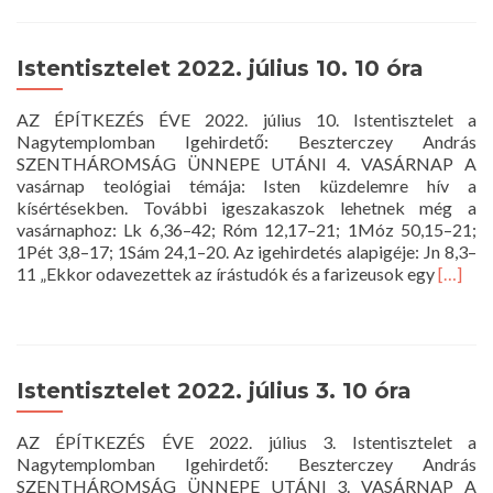
about
Ez
az
Istentisztelet 2022. július 10. 10 óra
a
nap!
AZ ÉPÍTKEZÉS ÉVE 2022. július 10. Istentisztelet a
Nagytemplomban Igehirdető: Beszterczey András
SZENTHÁROMSÁG ÜNNEPE UTÁNI 4. VASÁRNAP A
vasárnap teológiai témája: Isten küzdelemre hív a
kísértésekben. További igeszakaszok lehetnek még a
vasárnaphoz: Lk 6,36–42; Róm 12,17–21; 1Móz 50,15–21;
1Pét 3,8–17; 1Sám 24,1–20. Az igehirdetés alapigéje: Jn 8,3–
Read
11 „Ekkor odavezettek az írástudók és a farizeusok egy
[…]
more
about
Istenti
2022.
július
Istentisztelet 2022. július 3. 10 óra
10.
10
AZ ÉPÍTKEZÉS ÉVE 2022. július 3. Istentisztelet a
óra
Nagytemplomban Igehirdető: Beszterczey András
SZENTHÁROMSÁG ÜNNEPE UTÁNI 3. VASÁRNAP A