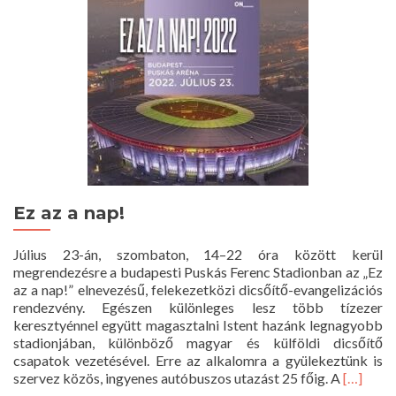
001293
Ez az a nap!
Július 23-án, szombaton, 14–22 óra között kerül
megrendezésre a budapesti Puskás Ferenc Stadionban az „Ez
az a nap!” elnevezésű, felekezetközi dicsőítő-evangelizációs
rendezvény. Egészen különleges lesz több tízezer
keresztyénnel együtt magasztalni Istent hazánk legnagyobb
stadionjában, különböző magyar és külföldi dicsőítő
csapatok vezetésével. Erre az alkalomra a gyülekeztünk is
Read
szervez közös, ingyenes autóbuszos utazást 25 főig. A
[…]
more