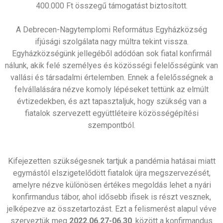
400.000 Ft összegű támogatást biztosított.
A Debrecen-Nagytemplomi Református Egyházközség
ifjúsági szolgálata nagy múltra tekint vissza.
Egyházközségünk jellegéből adódóan sok fiatal konfirmál
nálunk, akik felé személyes és közösségi felelősségünk van
vallási és társadalmi értelemben. Ennek a felelősségnek a
felvállalására nézve komoly lépéseket tettünk az elmúlt
évtizedekben, és azt tapasztaljuk, hogy szükség van a
fiatalok szervezett együttléteire közösségépítési
szempontból.
Kifejezetten szükségesnek tartjuk a pandémia hatásai miatt
egymástól elszigetelődött fiatalok újra megszervezését,
amelyre nézve különösen értékes megoldás lehet a nyári
konfirmandus tábor, ahol idősebb ifisek is részt vesznek,
jelképezve az összetartozást. Ezt a felismerést alapul véve
szerveztük meg
2022.06.27-06.30
. között a konfirmandus