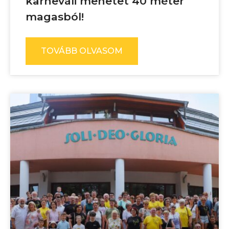
karneváli menetet 40 méter
magasból!
TOVÁBB OLVASOM