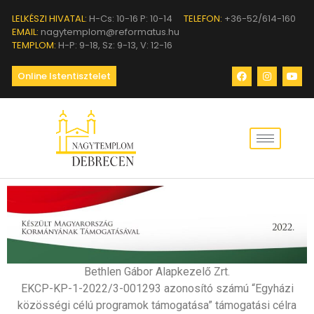
LELKÉSZI HIVATAL:
H-Cs: 10-16 P: 10-14
TELEFON:
+36-52/614-160
EMAIL:
nagytemplom@reformatus.hu
TEMPLOM:
H-P: 9-18, Sz: 9-13, V: 12-16
Online Istentisztelet
Bethlen Gábor Alapkezelő Zrt.
EKCP-KP-1-2022/3-001293 azonosító számú “Egyházi
közösségi célú programok támogatása” támogatási célra