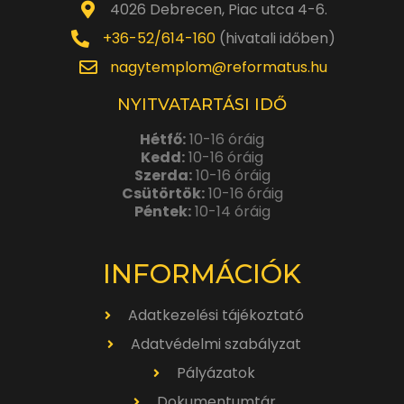
4026 Debrecen, Piac utca 4-6.
+36-52/614-160
(hivatali időben)
nagytemplom@reformatus.hu
NYITVATARTÁSI IDŐ
Hétfő:
10-16 óráig
Kedd:
10-16 óráig
Szerda:
10-16 óráig
Csütörtök:
10-16 óráig
Péntek:
10-14 óráig
INFORMÁCIÓK
Adatkezelési tájékoztató
Adatvédelmi szabályzat
Pályázatok
Dokumentumtár