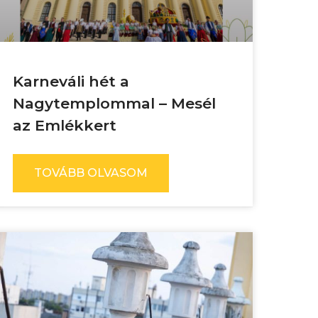
Karneváli hét a
Nagytemplommal – Mesél
az Emlékkert
TOVÁBB OLVASOM