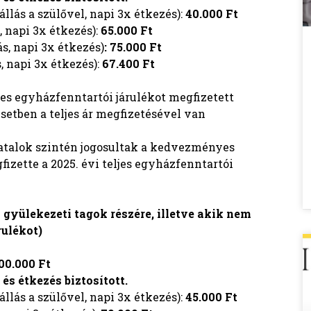
zállás a szülővel, napi 3x étkezés):
40.000 Ft
s, napi 3x étkezés):
65.000 Ft
ás, napi 3x étkezés)
: 75.000 Ft
s, napi 3x étkezés):
67.400 Ft
jes egyházfenntartói járulékot megfizetett
setben a teljes ár megfizetésével van
 fiatalok szintén jogosultak a kedvezményes
izette a 2025. évi teljes egyházfenntartói
gyülekezeti tagok részére, illetve akik nem
rulékot)
00.000 Ft
és étkezés biztosított.
zállás a szülővel, napi 3x étkezés):
45.000 Ft