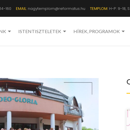
14-160
EMAIL:
nagytemplom@reformatus.hu
TEMPLOM:
H-P: 9-18, Sz
NK
ISTENTISZTELETEK
HÍREK, PROGRAMOK