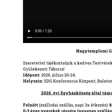
Nagytemplomi Gyülekezet
Szeretettel tájékoztatjuk a kedves Testvéreke
Gyülekezeti Táborra!
Időpont:
2026. július 20-24.
Helyszín:
SDG Konferencia Központ, Balato
2026. évi Egyházközség által tám
Felnőtt
(szállodai szállás, napi 3x étkezés):
8
0-3 éves gyerekek részére ingyenes szállás 