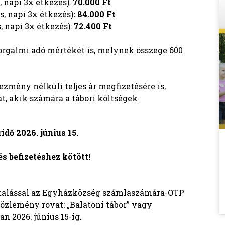
s, napi 3x étkezés):
70.000 Ft
ás, napi 3x étkezés)
: 84.000 Ft
s, napi 3x étkezés):
72.400 Ft
orgalmi adó mértékét is, melynek összege 600
mény nélküli teljes ár megfizetésére is,
t, akik számára a tábori költségek
. június 15.
s befizetéshez kötött!
tutalással az Egyházközség számlaszámára-OTP
közlemény rovat: „Balatoni tábor” vagy
n 2026. június 15-ig.