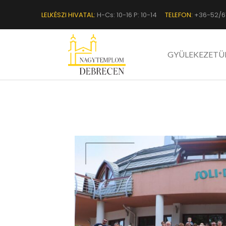
LELKÉSZI HIVATAL:
H-Cs: 10-16 P: 10-14
TELEFON:
+36-52/6
GYÜLEKEZETÜ