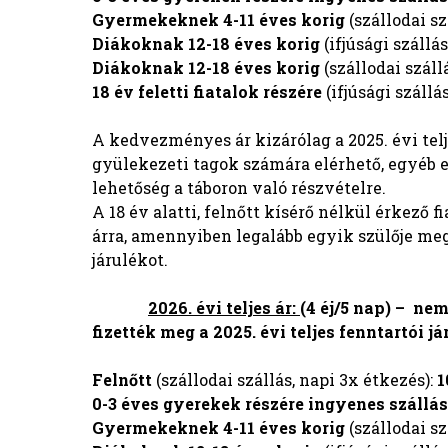
Gyermekeknek 4-11 éves korig
(szállodai s
Diákoknak 12-18 éves korig
(ifjúsági szállá
Diákoknak 12-18 éves korig
(szállodai száll
18 év feletti fiatalok részére
(ifjúsági szállá
A kedvezményes ár kizárólag a 2025. évi tel
gyülekezeti tagok számára elérhető, egyéb e
lehetőség a táboron való részvételre.
A 18 év alatti, felnőtt kísérő nélkül érkező
árra, amennyiben legalább egyik szülője megf
járulékot.
2026. évi teljes ár:
(4 éj/5 nap) –
nem 
fizették meg a 2025. évi teljes fenntartói já
Felnőtt
(szállodai szállás, napi 3x étkezés):
1
0-3 éves gyerekek részére ingyenes szállás 
Gyermekeknek 4-11 éves korig
(szállodai s