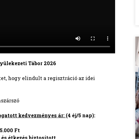
i Tábor 2026
t, hogy elindult a regisztráció az idei
nszárszó
ogatott kedvezményes ár:
(4 éj/5 nap):
5.000 Ft
és étkezés biztosított.