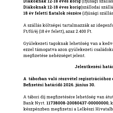
Diákoknak 12-18 éves korig
(ifjúsági szállá
Diákoknak 12-18 éves korig
(szállodai száll
18 év feletti fiatalok részére
(ifjúsági szállá
A szállás költségei tartalmazzák az idegenf
Ft/fő/éj (18 év felett), azaz 2.400 Ft.
Gyülekezeti tagoknak lehetőség van a kedvez
ezzel támogatva azon gyülekezeti családoka
megfizetése nehézséget jelent.
Jelentkezési határidő 2026
A táborban való részvétel regisztrációhoz é
Befizetési határidő 2026. június 30.
A tábori díj megfizetésére lehetőség van á
Bank Nyrt.
11738008-20080437-00000000
, 
készpénzben megfizetni a Lelkészi Hivatalba