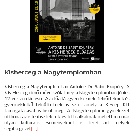
Kisherceg a Nagytemplomban
Kisherceg a Nagytemplomban Antoine De Saint-Exupéry: A
Kis Herceg című műve szólal meg a Nagytemplomban június
12-én szerdán este. Az előadás gyerekeknek, felnőtteknek és
gyermeklelkű felnőtteknek is szól, amely a Keviép Kft
támogatásával valósul meg. A Nagytemplomi gyülekezet
otthona az istentiszteletek és lelki alkalmak mellett ma már
olyan kulturális eseményeknek is teret ad, melyek
Read
segítségével
[…]
more