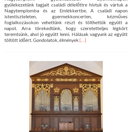
gyülekezetünk tagjait családi délelőttre hívtuk és vártuk a
Nagytemplomba és az Emlékkertbe. A családi napon
istentiszteleten, gyermekkoncerten, kézműves
foglalkozásokon vehettünk részt és tölthettük együtt a
napot. Arra törekedtünk, hogy szeretetteljes légkört
teremtsünk, ahol jó együtt lenni. Hálásak vagyunk az együtt
Read
töltött időért. Gondolatok, élmények
[…]
more
about
„Csodálatos
egy
ilyen
közösséghez
tartozni…”
Családi
nap
a
Nagytemplomi
gyülekezetben