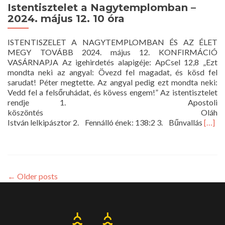
református
Istentisztelet a Nagytemplomban –
jegy
2024. május 12. 10 óra
ISTENTISZELET A NAGYTEMPLOMBAN ÉS AZ ÉLET
MEGY TOVÁBB 2024. május 12. KONFIRMÁCIÓ
VASÁRNAPJA Az igehirdetés alapigéje: ApCsel 12,8 „Ezt
mondta neki az angyal: Övezd fel magadat, és kösd fel
sarudat! Péter megtette. Az angyal pedig ezt mondta neki:
Vedd fel a felsőruhádat, és kövess engem!” Az istentisztelet
rendje 1. Apostoli
köszöntés Oláh
Read
István lelkipásztor 2. Fennálló ének: 138:2 3. Bűnvallás
[…]
more
about
Istent
a
Nagy
←
Older posts
–
2024.
május
12.
10