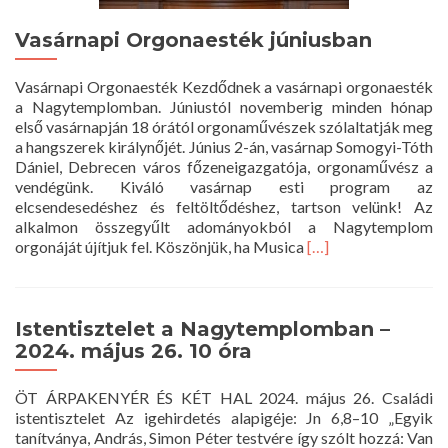
Vasárnapi Orgonaesték júniusban
Vasárnapi Orgonaesték Kezdődnek a vasárnapi orgonaesték
a Nagytemplomban. Júniustól novemberig minden hónap
első vasárnapján 18 órától orgonaművészek szólaltatják meg
a hangszerek királynőjét. Június 2-án, vasárnap Somogyi-Tóth
Dániel, Debrecen város főzeneigazgatója, orgonaművész a
vendégünk. Kiváló vasárnap esti program az
elcsendesedéshez és feltöltődéshez, tartson velünk! Az
alkalmon összegyűlt adományokból a Nagytemplom
Read
orgonáját újítjuk fel. Köszönjük, ha Musica
[…]
more
about
Vasárnapi
Orgonaesték
Istentisztelet a Nagytemplomban –
júniusban
2024. május 26. 10 óra
ÖT ÁRPAKENYÉR ÉS KÉT HAL 2024. május 26. Családi
istentisztelet Az igehirdetés alapigéje: Jn 6,8–10 „Egyik
tanítványa, András, Simon Péter testvére így szólt hozzá: Van