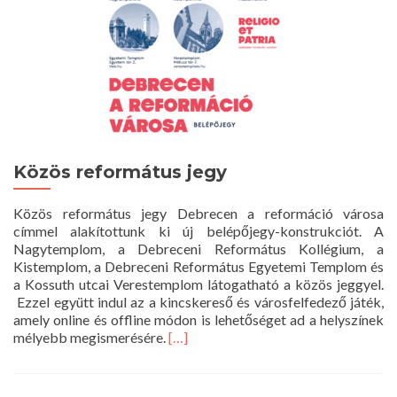
Közös református jegy
Közös református jegy Debrecen a reformáció városa
címmel alakítottunk ki új belépőjegy-konstrukciót. A
Nagytemplom, a Debreceni Református Kollégium, a
Kistemplom, a Debreceni Református Egyetemi Templom és
a Kossuth utcai Verestemplom látogatható a közös jeggyel.
Ezzel együtt indul az a kincskereső és városfelfedező játék,
amely online és offline módon is lehetőséget ad a helyszínek
Read
mélyebb megismerésére.
[…]
more
about
Közös