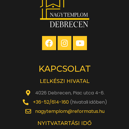
óra
KAPCSOLAT
LELKÉSZI HIVATAL
4026 Debrecen, Piac utca 4-6.
+36-52/614-160
(hivatali időben)
nagytemplom@reformatus.hu
NYITVATARTÁSI IDŐ