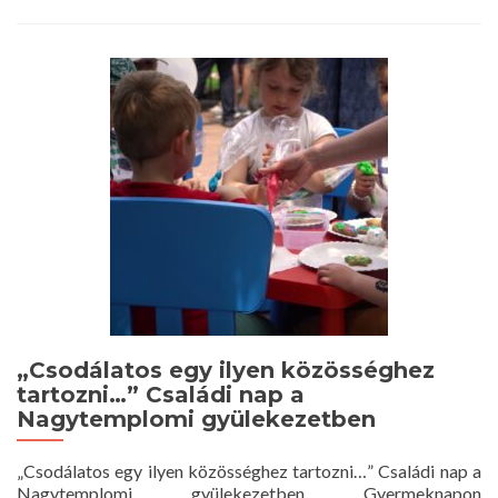
about
Kisherceg
a
Nagytemplomban
„Csodálatos egy ilyen közösséghez
tartozni…” Családi nap a
Nagytemplomi gyülekezetben ​
„Csodálatos egy ilyen közösséghez tartozni…” Családi nap a
Nagytemplomi gyülekezetben Gyermeknapon