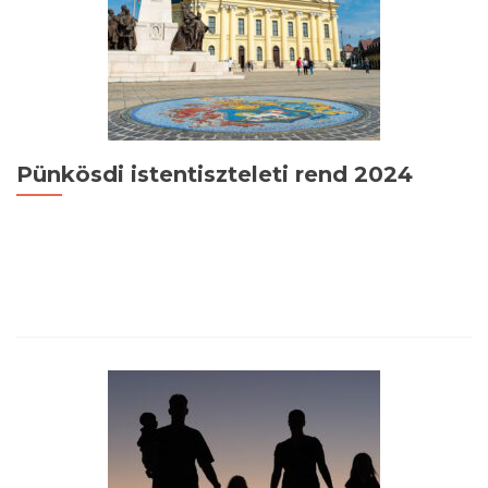
óra
Pünkösdi istentiszteleti rend 2024