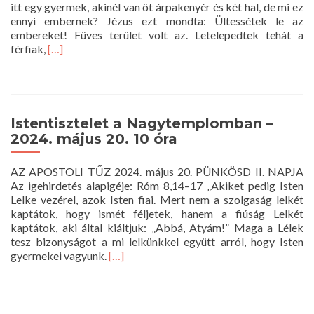
itt egy gyermek, akinél van öt árpakenyér és két hal, de mi ez
ennyi embernek? Jézus ezt mondta: Ültessétek le az
embereket! Füves terület volt az. Letelepedtek tehát a
Read
férfiak,
[…]
more
about
Istentisztelet
a
Nagytemplomban
Istentisztelet a Nagytemplomban –
–
2024. május 20. 10 óra
2024.
május
AZ APOSTOLI TŰZ 2024. május 20. PÜNKÖSD II. NAPJA
26.
Az igehirdetés alapigéje: Róm 8,14–17 „Akiket pedig Isten
10
Lelke vezérel, azok Isten fiai. Mert nem a szolgaság lelkét
óra
kaptátok, hogy ismét féljetek, hanem a fiúság Lelkét
kaptátok, aki által kiáltjuk: „Abbá, Atyám!” Maga a Lélek
tesz bizonyságot a mi lelkünkkel együtt arról, hogy Isten
Read
gyermekei vagyunk.
[…]
more
about
Istentisztelet
a