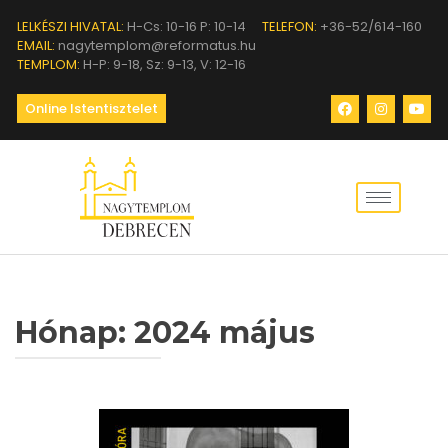
LELKÉSZI HIVATAL:
H-Cs: 10-16 P: 10-14
TELEFON:
+36-52/614-160
EMAIL:
nagytemplom@reformatus.hu
TEMPLOM:
H-P: 9-18, Sz: 9-13, V: 12-16
Online Istentisztelet
Hónap:
2024 május