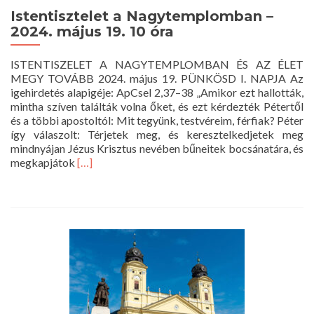
Nagytemplomban
Istentisztelet a Nagytemplomban –
–
2024. május 19. 10 óra
2024.
május
ISTENTISZELET A NAGYTEMPLOMBAN ÉS AZ ÉLET
20.
MEGY TOVÁBB 2024. május 19. PÜNKÖSD I. NAPJA Az
10
igehirdetés alapigéje: ApCsel 2,37–38 „Amikor ezt hallották,
óra
mintha szíven találták volna őket, és ezt kérdezték Pétertől
és a többi apostoltól: Mit tegyünk, testvéreim, férfiak? Péter
így válaszolt: Térjetek meg, és keresztelkedjetek meg
mindnyájan Jézus Krisztus nevében bűneitek bocsánatára, és
Read
megkapjátok
[…]
more
about
Istentisztelet
a
Nagytemplomban
–
2024.
május
19.
10