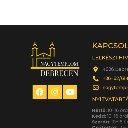
KAPCSO
LELKÉSZI HI
4026 Debre
+36-52/61
nagytempl
NYITVATARTÁ
Hétfő:
10-16 órá
Kedd:
10-16 órá
Szerda:
10-16 ó
Csütörtök:
10-1