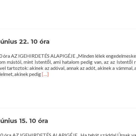
more
about
Istentisztel
2014.
június
29.
10
június 22. 10 óra
óra
2. 10 óra AZ IGEHIRDETÉS ALAPIGÉJE „Minden lélek engedelmesked
m mástól, mint Istentől, ami hatalom pedig van, az az Istentől r
l tartoztok: akinek az adóval, annak az adót, akinek a vámmal, 
Read
élelmet, akinek pedig
[…]
more
about
Istentisztelet
2014.
június
22.
10
június 15. 10 óra
óra
5. 10 óra AZ IGEHIRDETÉS ALAPIGÉJE „Ha tehát száddal Úrnak val