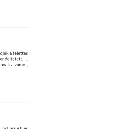
et
jék a felettes
endeltetett. …
annak a vámot,
lod Jézust, és