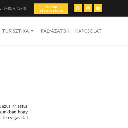
Online
: 9-13, V: 12-16
Istentisztelet
TURISZTIKA
PÁLYÁZATOK
KAPCSOLAT
Jézus Krisztus
águnkban, hogy
sten vigasztal