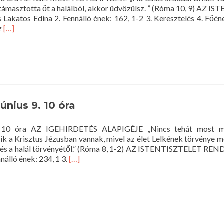
eltámasztotta őt a halálból, akkor üdvözülsz. ” (Róma 10, 9) AZ 
akatos Edina 2. Fennálló ének: 162, 1-2 3. Keresztelés 4. Főéne
Read
z
[…]
more
about
Istentisztelet
2014.
június
15.
10
június 9. 10 óra
óra
s 9. 10 óra AZ IGEHIRDETÉS ALAPIGÉJE „Nincs tehát most 
akik a Krisztus Jézusban vannak, mivel az élet Lelkének törvénye 
 és a halál törvényétől.” (Róma 8, 1-2) AZ ISTENTISZTELET REND
Read
álló ének: 234, 1 3.
[…]
more
about
Istentisztelet
2014.
június
9.