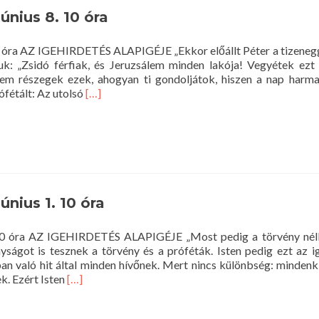
10
június 8. 10 óra
óra
 10 óra AZ IGEHIRDETÉS ALAPIGÉJE „Ekkor előállt Péter a tizenegg
juk: „Zsidó férfiak, és Jeruzsálem minden lakója! Vegyétek ezt
nem részegek ezek, ahogyan ti gondoljátok, hiszen a nap harma
Read
ófétált: Az utolsó
[…]
more
about
Istentisztelet
2014.
június
8.
10
június 1. 10 óra
óra
1. 10 óra AZ IGEHIRDETÉS ALAPIGÉJE „Most pedig a törvény nél
nyságot is tesznek a törvény és a próféták. Isten pedig ezt az 
ban való hit által minden hívőnek. Mert nincs különbség: mindenki
Read
ek. Ezért Isten
[…]
more
about