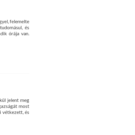
yel, felemelte
 tudomásul, és
dik órája van.
kül jelent meg
igazságát most
 vétkezett, és