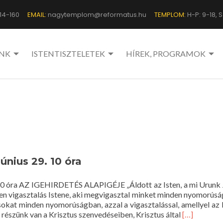
14-160
EMAIL:
nagytemplom@reformatus.hu
TEMPLOM:
H-P: 9-18, Sz
NK
ISTENTISZTELETEK
HÍREK, PROGRAMOK
június 29. 10 óra
. 10 óra AZ IGEHIRDETÉS ALAPIGÉJE „Áldott az Isten, a mi Urunk 
den vigasztalás Istene, aki megvigasztal minket minden nyomorús
kat minden nyomorúságban, azzal a vigasztalással, amellyel az I
Read
részünk van a Krisztus szenvedéseiben, Krisztus által
[…]