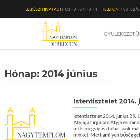
LELKÉSZI HIVATAL:
H-Cs: 10-16 P: 10-14
TELEFON:
+36-52/6
GYÜLEKEZETÜ
Hónap:
2014 június
Istentisztelet 2014. 
Istentisztelet 2014. június 29
Atyja, az irgalom Atyja és min
mi is megvigasztalhassunk máso
minket. Mert amilyen bőséggel 