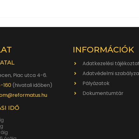
Istentisztelet
2014.
június
1.
10
óra
LAT
INFORMÁCIÓK
VATAL
Adatkezelési tájékozta
Adatvédelmi szabályza
cen, Piac utca 4-6.
Pályázatok
4-160
(hivatali időben)
Dokumentumtár
om@reformatus.hu
SI IDŐ
ig
ig
ráig
6 óráig