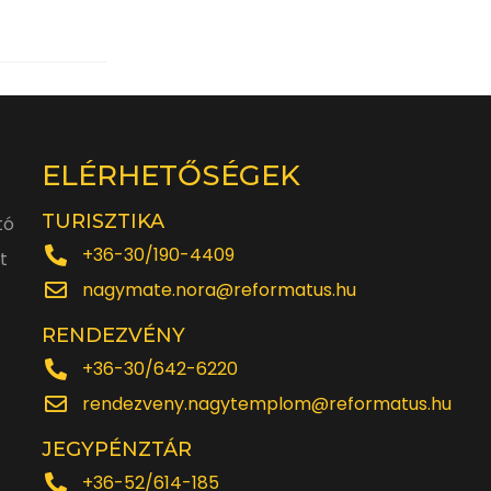
ELÉRHETŐSÉGEK
TURISZTIKA
tó
+36-30/190-4409
t
nagymate.nora@reformatus.hu
RENDEZVÉNY
+36-30/642-6220
rendezveny.nagytemplom@reformatus.hu
JEGYPÉNZTÁR
+36-52/614-185