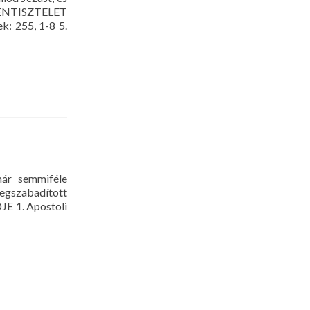
ISTENTISZTELET
k: 255, 1-8 5.
már semmiféle
megszabadított
JE 1. Apostoli