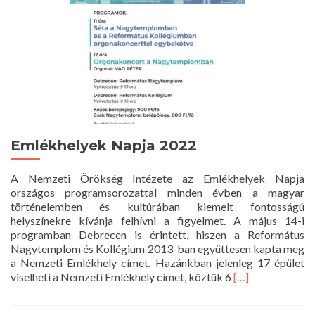
Emlékhelyek Napja 2022
A Nemzeti Örökség Intézete az Emlékhelyek Napja
országos programsorozattal minden évben a magyar
történelemben és kultúrában kiemelt fontosságú
helyszínekre kívánja felhívni a figyelmet. A május 14-i
programban Debrecen is érintett, hiszen a Református
Nagytemplom és Kollégium 2013-ban együttesen kapta meg
a Nemzeti Emlékhely címet. Hazánkban jelenleg 17 épület
Read
viselheti a Nemzeti Emlékhely címet, köztük 6
[…]
more
about