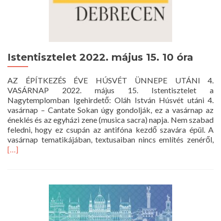
Istentisztelet 2022. május 15. 10 óra
AZ ÉPÍTKEZÉS ÉVE HÚSVÉT ÜNNEPE UTÁNI 4.
VASÁRNAP 2022. május 15. Istentisztelet a
Nagytemplomban Igehirdető: Oláh István Húsvét utáni 4.
vasárnap – Cantate Sokan úgy gondolják, ez a vasárnap az
éneklés és az egyházi zene (musica sacra) napja. Nem szabad
feledni, hogy ez csupán az antifóna kezdő szavára épül. A
R
vasárnap tematikájában, textusaiban nincs említés zenéről,
m
[…]
a
Is
20
má
15
1
ór