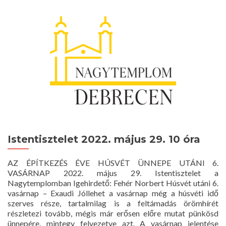
Istentisztelet 2022. május 29. 10 óra
AZ ÉPÍTKEZÉS ÉVE HÚSVÉT ÜNNEPE UTÁNI 6.
VASÁRNAP 2022. május 29. Istentisztelet a
Nagytemplomban Igehirdető: Fehér Norbert Húsvét utáni 6.
vasárnap – Exaudi Jóllehet a vasárnap még a húsvéti idő
szerves része, tartalmilag is a feltámadás örömhírét
részletezi tovább, mégis már erősen előre mutat pünkösd
ünnepére, mintegy felvezetve azt. A vasárnap jelentése