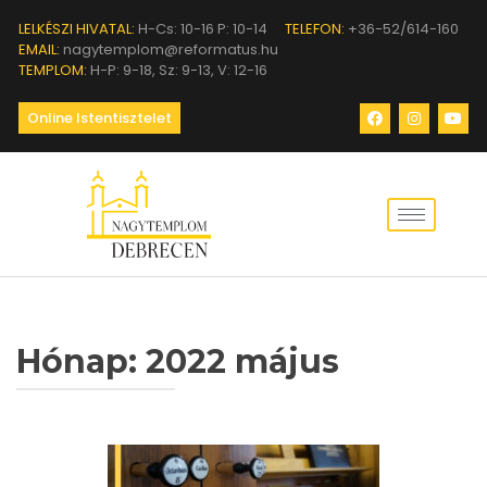
LELKÉSZI HIVATAL:
H-Cs: 10-16 P: 10-14
TELEFON:
+36-52/614-160
EMAIL:
nagytemplom@reformatus.hu
TEMPLOM:
H-P: 9-18, Sz: 9-13, V: 12-16
Online Istentisztelet
Hónap:
2022 május