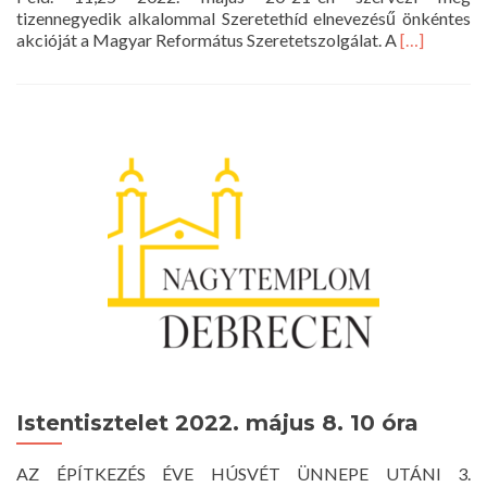
tizennegyedik alkalommal Szeretethíd elnevezésű önkéntes
Read
akcióját a Magyar Református Szeretetszolgálat. A
[…]
more
about
Szeretethíd
2022
Istentisztelet 2022. május 8. 10 óra
AZ ÉPÍTKEZÉS ÉVE HÚSVÉT ÜNNEPE UTÁNI 3.