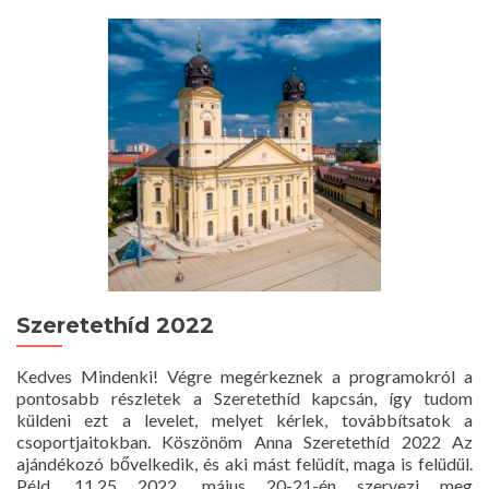
Emlékhelyek
Napja
2022
Szeretethíd 2022
Kedves Mindenki! Végre megérkeznek a programokról a
pontosabb részletek a Szeretethíd kapcsán, így tudom
küldeni ezt a levelet, melyet kérlek, továbbítsatok a
csoportjaitokban. Köszönöm Anna Szeretethíd 2022 Az
ajándékozó bővelkedik, és aki mást felüdít, maga is felüdül.
Péld. 11,25 2022. május 20-21-én szervezi meg