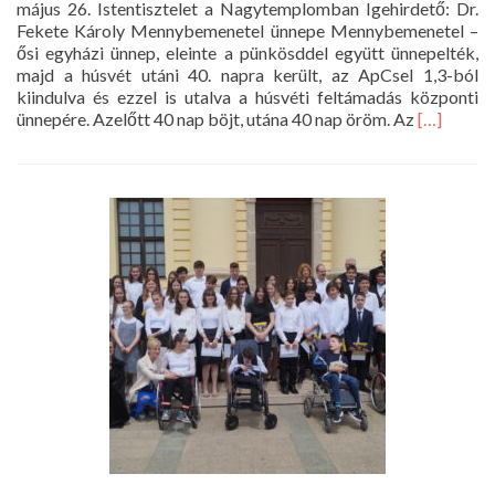
május 26. Istentisztelet a Nagytemplomban Igehirdető: Dr.
Fekete Károly Mennybemenetel ünnepe Mennybemenetel –
ősi egyházi ünnep, eleinte a pünkösddel együtt ünnepelték,
majd a húsvét utáni 40. napra került, az ApCsel 1,3-ból
kiindulva és ezzel is utalva a húsvéti feltámadás központi
Read
ünnepére. Azelőtt 40 nap böjt, utána 40 nap öröm. Az
[…]
more
about
Istentiszt
2022.
május
26.
10
óra
Mennybem
ünnepe