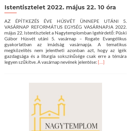
Istentisztelet 2022. május 22. 10 óra
AZ ÉPÍTKEZÉS ÉVE HÚSVÉT ÜNNEPE UTÁNI 5.
VASÁRNAP REFORMÁTUS EGYSÉG VASÁRNAPJA 2022.
május 22. Istentisztelet a Nagytemplomban Igehirdető: Püski
Gábor Húsvét utáni 5. vasárnap – Rogate Evangélikus
gyakorlatban az imádság vasárnapja. A tematikus
megközelítés nem jelentheti azonban azt, hogy az igék
gazdagsága és a liturgia sokszínűsége csak erre a témára
Read
legyen szűkítve. A vasárnap nevének jelentése:
[…]
more
about
Istentisztelet
2022.
május
22.
10
óra