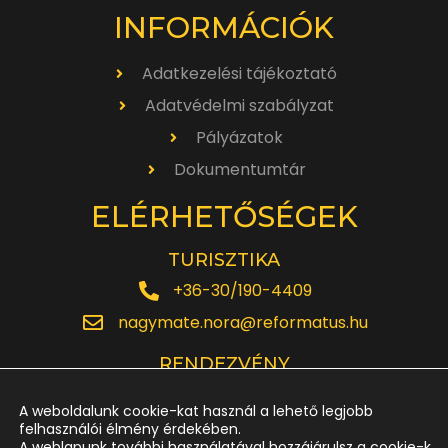
INFORMÁCIÓK
Adatkezelési tájékoztató
Adatvédelmi szabályzat
Pályázatok
Dokumentumtár
ELÉRHETŐSÉGEK
TURISZTIKA
+36-30/190-4409
nagymate.nora@reformatus.hu
RENDEZVÉNY
+36-30/642-6220
A weboldalunk cookie-kat használ a lehető legjobb
rendezveny.nagytemplom@reformatus.hu
felhasználói élmény érdekében.
A weblapunk további használatával hozzájárulsz a cookie-k