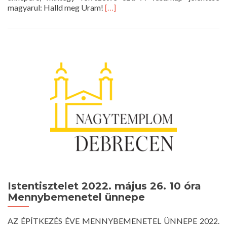
Read
magyarul: Halld meg Uram!
[…]
more
about
Istentisztelet
2022.
május
29.
10
óra
Istentisztelet 2022. május 26. 10 óra
Mennybemenetel ünnepe
AZ ÉPÍTKEZÉS ÉVE MENNYBEMENETEL ÜNNEPE 2022.