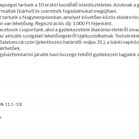
epséget tartunk a 10 órától kezdődő istentiszteleten. Azoknak a g
nfirmáltak (bárhol) és szeretnék fogadalmukat megújítani.
etet tartunk a Nagytemplomban, amelyet követően közös ebédre hí
 van lehetőség. Regisztrációs díj: 1.000 Ft fejenként.
acebook csoportunk, ahol a gyülekezetünk diakóniai életéről olv
 az aktuális szolgálati lehetőségekről tájékozódhatnak Testvérei
Balatonszárszón (jelentkezési határidő: május 31.), a bánki napkö
lérhetőek.
yházfenntartói járulék havi összege felnőtt gyülekezeti tagjaink 
 Mk 11,1–10)
b