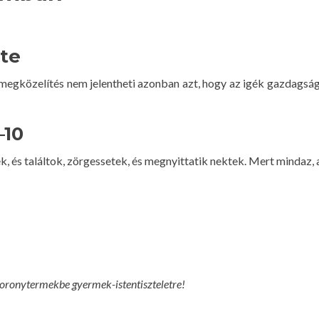
ate
egközelítés nem jelentheti azonban azt, hogy az igék gazdagsága 
–10
 és találtok, zörgessetek, és megnyittatik nektek. Mert mindaz, aki
toronytermekbe gyermek-istentiszteletre!