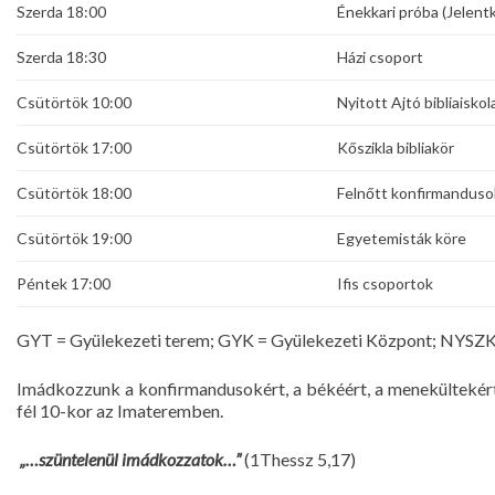
Szerda 18:00
Énekkari próba (Jelent
Szerda 18:30
Házi csoport
Csütörtök 10:00
Nyitott Ajtó bibliaiskol
Csütörtök 17:00
Kőszikla bibliakör
Csütörtök 18:00
Felnőtt konfirmanduso
Csütörtök 19:00
Egyetemisták köre
Péntek 17:00
Ifis csoportok
GYT = Gyülekezeti terem; GYK = Gyülekezeti Központ; NYSZK 
Imádkozzunk a konfirmandusokért, a békéért, a menekültekért
fél 10-kor az Imateremben.
„…szüntelenül imádkozzatok…”
(1Thessz 5,17)