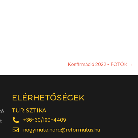
Konfirmáció 2022 – FOTÓK
→
ELÉRHETŐSÉGEK
TURISZTIKA
tó
+36-30/190-4409
t
nagymate.nora@reformatus.hu