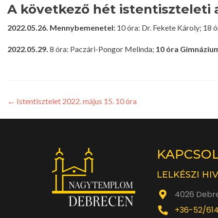
A következő hét istentiszteleti 
2022.05.26. Mennybemenetel:
10 óra: Dr. Fekete Károly; 18 
2022.05.29.
8 óra: Paczári-Pongor Melinda;
10 óra Gimnázium
←
Istentisztelet 2022. május 15. 10 óra
KAPCSO
LELKÉSZI HI
4026 Debre
+36-52/61