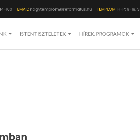
14-160
EMAIL:
nagytemplom@reformatus.hu
TEMPLOM:
H-P: 9-18, Sz
NK
ISTENTISZTELETEK
HÍREK, PROGRAMOK
omban