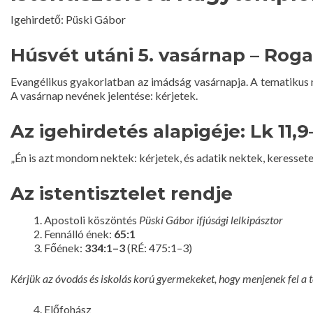
Igehirdető: Püski Gábor
Húsvét utáni 5. vasárnap – Rog
Evangélikus gyakorlatban az imádság vasárnapja. A tematikus m
A vasárnap nevének jelentése: kérjetek.
Az igehirdetés alapigéje: Lk 11,9
„Én is azt mondom nektek: kérjetek, és adatik nektek, keressetek,
Az istentisztelet rendje
Apostoli köszöntés
Püski Gábor ifjúsági lelkipásztor
Fennálló ének:
65:1
Főének:
334:1–3
(RÉ: 475:1–3)
Kérjük az óvodás és iskolás korú gyermekeket, hogy menjenek fel a 
Előfohász