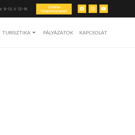
Online
: 9-13, V: 12-16
Istentisztelet
TURISZTIKA
PÁLYÁZATOK
KAPCSOLAT