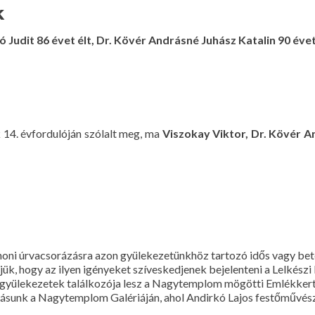
k
 Judit 86 évet élt,
Dr. Kövér Andrásné Juhász Katalin 90 évet
 14. évfordulóján szólalt meg, ma
Viszokay Viktor, Dr. Kövér A
oni úrvacsorázásra azon gyülekezetünkhöz tartozó idős vagy bete
k, hogy az ilyen igényeket szíveskedjenek bejelenteni a Lelkészi
yülekezetek találkozója lesz a Nagytemplom mögötti Emlékkert
állításunk a Nagytemplom Galériáján, ahol Andirkó Lajos festőművé