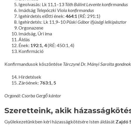
Igeolvasás: Lk 11,1–13
Tóth Bálint Levente konfirmandus
Imádság
Telepóczki Viola konfirmandus
Igehirdetés előtti ének:
464:1
(RÉ: 291:1)
Igehirdetés: Lk 11,9–10
Püski Gábor ifjúsági lelkipásztor
Orgonazene
Imádság, Úri ima
Áldás
Ének:
192:1, 4
(RÉ: 450:1, 4)
Konfirmáció
Konfirmandusok köszöntése
Tárczyné Dr. Mányi Sarolta gondnok
Hirdetések
Záróének:
763:1, 5
Orgonál: Csorba Gergő kántor
Szeretteink, akik házasságkötés
Gyülekezetünkben kéri házasságkötésére Isten áldását
Zajdó 