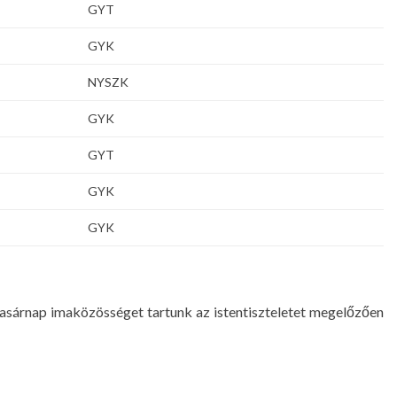
GYT
GYK
NYSZK
GYK
GYT
GYK
GYK
asárnap imaközösséget tartunk az istentiszteletet megelőzően