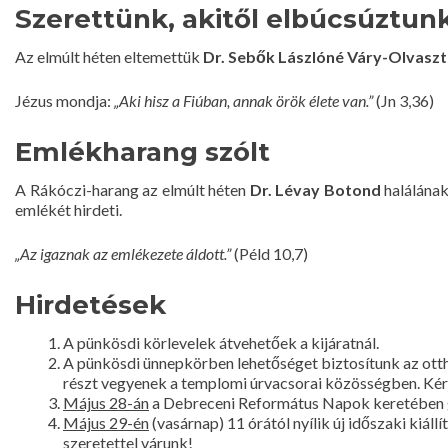
Szerettünk, akitől elbúcsúztun
Az elmúlt héten eltemettük
Dr. Sebők Lászlóné Váry-Olvasztó
Jézus mondja:
„Aki hisz a Fiúban, annak örök élete van.”
(Jn 3,36)
Emlékharang szólt
A Rákóczi-harang az elmúlt héten
Dr. Lévay Botond
halálának
emlékét hirdeti.
„Az igaznak az emlékezete áldott.”
(Péld 10,7)
Hirdetések
A pünkösdi körlevelek átvehetőek a kijáratnál.
A pünkösdi ünnepkörben lehetőséget biztosítunk az otth
részt vegyenek a templomi úrvacsorai közösségben. Kérjü
Május 28-án
a Debreceni Református Napok keretében g
Május 29-én
(vasárnap) 11 órától nyílik új időszaki ki
szeretettel várunk!