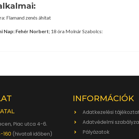
alkalmai:
óra: Flamand zenés áhítat
i Nap: Fehér Norbert
; 18 óra Molnár Szabolcs:
LAT
INFORMÁCIÓK
VATAL
Adatkezelési tájékozta
Adatvédelmi szabályza
cen, Piac utca 4-6.
Pályázatok
4-160
(hivatali időben)