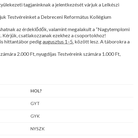
yülekezeti tagjaninknak a jelentkezését várjuk a Lelkészi
vjuk Testvéreinket a Debreceni Református Kollégium
ashatnak az érdeklődők, valamint megalakult a “Nagytemplomi
nk. Kérjük, csatlakozzanak ezekhez a csoportokhoz!
zis hittantábor pedig
augusztus 1–5.
között lesz. A táborokra a
számára 2.000 Ft, nyugdíjas Testvéreink számára 1.000 Ft,
HOL?
GYT
GYK
NYSZK