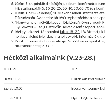
Június 6-án
, pünkösd hétfőjén jubileumi konfirmációi ünn
Hivatalban, akik 5, 10, 20, 25, 30, 40, 50, 60, 70 éve ko
Június 19-én
(vasárnap) 10 órakor családi istentisztel
Díszudvarán. Az ebédre történő regisztrációra a honlapon
“Nagytemplomi Gyülekezet – Diakónia” néven elindult F
Gyülekezet – Szolgálattevők” nevet viselő csoport, ahol
Idei gyülekezeti táborunkat
július 18–22.
között tartjuk 
honlapon lehet jelentkezni, ahol bővebb információk is e
Presbitériumunk döntése alapján 2022-ben az ajánlott eg
diákoknak pedig 600 Ft.
Hétközi alkalmaink (V.23-28.)
MIKOR?
MI?
Hétfő 18:00
Bibliaiskola (Vezérige:
Szerda 10:00
Édesanya-gyermek klu
Szerda 10:00
Nyitott Ajtó bibliaóra