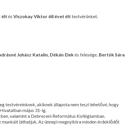
 élt
és
Viszokay Viktor 68 évet élt
testvérünket.
ndrásné Juhász Katalin,
Dékán Elek
és felesége,
Bertók Sára
g testvéreinknek, akiknek állapota nem teszi lehetővé, hogy
 Hivatalban május 31-ig.
ben, valamint a Debreceni Református Kollégiumban.
sz munkáit láthatjuk. Az ünnepi megnyitóra minden érdeklődőt