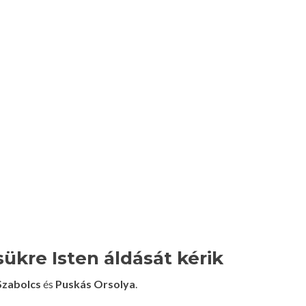
ükre Isten áldását kérik
Szabolcs
és
Puskás Orsolya
.