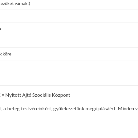
kezőket várnak!)
a
k köre
= Nyitott Ajtó Szociális Központ
, a beteg testvéreinkért, gyülekezetünk megújulásáért. Minden v