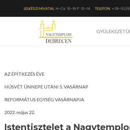
LELKÉSZI HIVATAL:
H-Cs: 10-16 P: 10-14
TELEFON:
+36-52/6
GYÜLEKEZETÜ
AZ ÉPÍTKEZÉS ÉVE
HÚSVÉT ÜNNEPE UTÁNI 5. VASÁRNAP
REFORMÁTUS EGYSÉG VASÁRNAPJA
2022. május 22.
I
stentisztelet
a Nagytempl