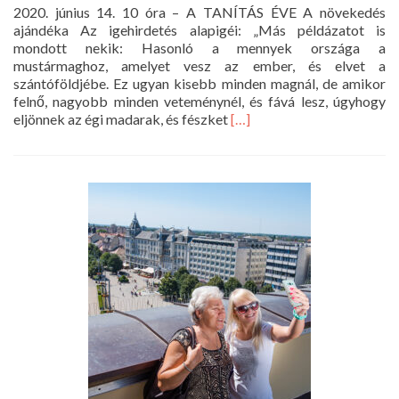
2020. június 14. 10 óra – A TANÍTÁS ÉVE A növekedés
ajándéka Az igehirdetés alapigéi: „Más példázatot is
mondott nekik: Hasonló a mennyek országa a
mustármaghoz, amelyet vesz az ember, és elvet a
szántóföldjébe. Ez ugyan kisebb minden magnál, de amikor
felnő, nagyobb minden veteménynél, és fává lesz, úgyhogy
Read
eljönnek az égi madarak, és fészket
[…]
more
about
Istentisztelet
2020.
június
14.
10
óra