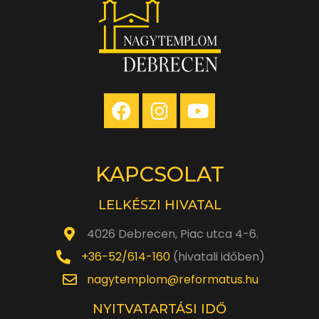
óra
KAPCSOLAT
LELKÉSZI HIVATAL
4026 Debrecen, Piac utca 4-6.
+36-52/614-160
(hivatali időben)
nagytemplom@reformatus.hu
NYITVATARTÁSI IDŐ