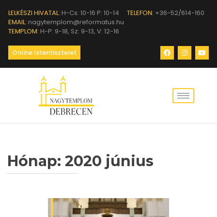
LELKÉSZI HIVATAL:
H-Cs: 10-16 P: 10-14
TELEFON:
+36-52/614-160
EMAIL:
nagytemplom@reformatus.hu
TEMPLOM:
H-P: 9-18, Sz: 9-13, V: 12-16
Online Istentisztelet
Hónap:
2020 június