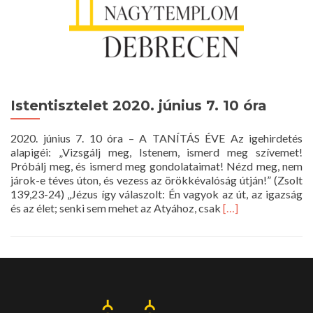
Istentisztelet 2020. június 7. 10 óra
2020. június 7. 10 óra – A TANÍTÁS ÉVE Az igehirdetés
alapigéi: „Vizsgálj meg, Istenem, ismerd meg szívemet!
Próbálj meg, és ismerd meg gondolataimat! Nézd meg, nem
járok-e téves úton, és vezess az örökkévalóság útján!” (Zsolt
139,23-24) „Jézus így válaszolt: Én vagyok az út, az igazság
Read
és az élet; senki sem mehet az Atyához, csak
[…]
more
about
Istentisztelet
2020.
június
7.
10