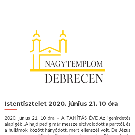
more
about
Istentisztelet
2020.
június
28.
10
óra
Istentisztelet 2020. június 21. 10 óra
2020. június 21. 10 óra – A TANÍTÁS ÉVE Az igehirdetés
alapigéi: „A hajó pedig már messze eltávolodott a parttól, és
a hullámok között hányódott, mert ellenszél volt. De Jézus