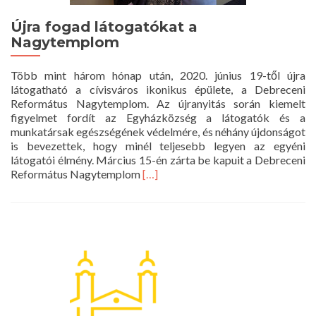
Újra fogad látogatókat a
Nagytemplom
Több mint három hónap után, 2020. június 19-től újra
látogatható a cívisváros ikonikus épülete, a Debreceni
Református Nagytemplom. Az újranyitás során kiemelt
figyelmet fordít az Egyházközség a látogatók és a
munkatársak egészségének védelmére, és néhány újdonságot
is bevezettek, hogy minél teljesebb legyen az egyéni
látogatói élmény. Március 15-én zárta be kapuit a Debreceni
Read
Református Nagytemplom
[…]
more
about
Újra
fogad
látogatókat
a
Nagytemplom