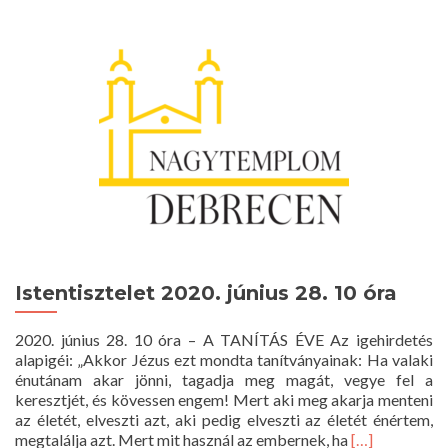
Istentisztelet 2020. június 28. 10 óra
2020. június 28. 10 óra – A TANÍTÁS ÉVE Az igehirdetés
alapigéi: „Akkor Jézus ezt mondta tanítványainak: Ha valaki
énutánam akar jönni, tagadja meg magát, vegye fel a
keresztjét, és kövessen engem! Mert aki meg akarja menteni
az életét, elveszti azt, aki pedig elveszti az életét énértem,
Read
megtalálja azt. Mert mit használ az embernek, ha
[…]