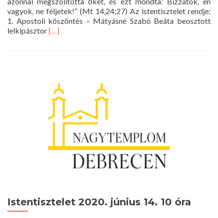
azonnal megszólította őket, és ezt mondta: Bízzatok, én
vagyok, ne féljetek!” (Mt 14,24;27) Az istentisztelet rendje:
1. Apostoli köszöntés – Mátyásné Szabó Beáta beosztott
Read
lelkipásztor
[…]
more
about
Istentisztelet
2020.
június
21.
10
óra
Istentisztelet 2020. június 14. 10 óra