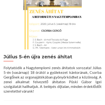
Július 5-én újra zenés áhítat
Folytatódik a Nagytemplomi zenés áhítatok sorozata! Július
5-én (vasárnap) 18 órától a gyülekezet kántorának, Csorba
Gergőnek az orgonajátékában gyönyörködhet a közönség. A
zenei alkalmat felvezető áhítaton Püski Gábor Igei
szolgálatát hallhatjuk. A belépés díjtalan, minden érdeklődőt
szeretettel várunk!