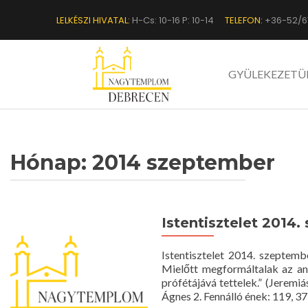
LELKÉSZI HIVATAL:
H-Cs: 10-16 P: 10-14
TELEFON:
+36-52/6
GYÜLEKEZETÜ
Hónap:
2014 szeptember
Istentisztelet 2014.
Istentisztelet 2014. szepte
Mielőtt megformáltalak az any
prófétájává tettelek.” (Jere
Ágnes 2. Fennálló ének: 119, 3