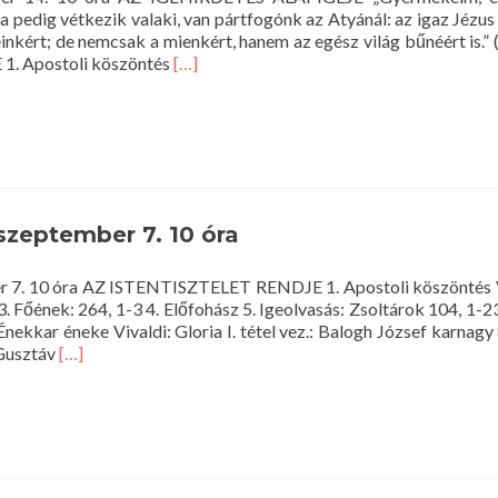
a pedig vétkezik valaki, van pártfogónk az Atyánál: az igaz Jézus
inkért; de nemcsak a mienkért, hanem az egész világ bűnéért is.” 
Read
. Apostoli köszöntés
[…]
more
about
Istentisztelet
2014.
szeptember
14.
10
 szeptember 7. 10 óra
óra
ber 7. 10 óra AZ ISTENTISZTELET RENDJE 1. Apostoli köszöntés
 3. Főének: 264, 1-3 4. Előfohász 5. Igeolvasás: Zsoltárok 104, 1-2
kkar éneke Vivaldi: Gloria I. tétel vez.: Balogh József karnagy 8
Read
 Gusztáv
[…]
more
about
Istentisztelet
2014.
szeptember
7.