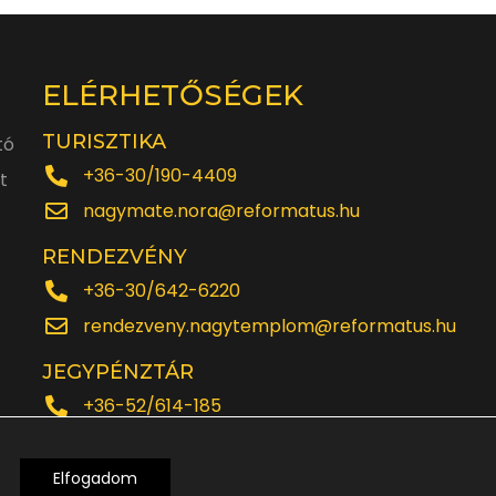
ELÉRHETŐSÉGEK
TURISZTIKA
tó
+36-30/190-4409
t
nagymate.nora@reformatus.hu
RENDEZVÉNY
+36-30/642-6220
rendezveny.nagytemplom@reformatus.hu
JEGYPÉNZTÁR
+36-52/614-185
Elfogadom