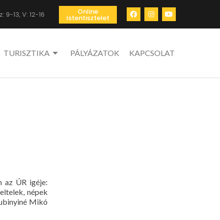
Online
: 9-13, V: 12-16
Istentisztelet
TURISZTIKA
PÁLYÁZATOK
KAPCSOLAT
 az ÚR igéje:
eltelek, népek
Kubinyiné Mikó