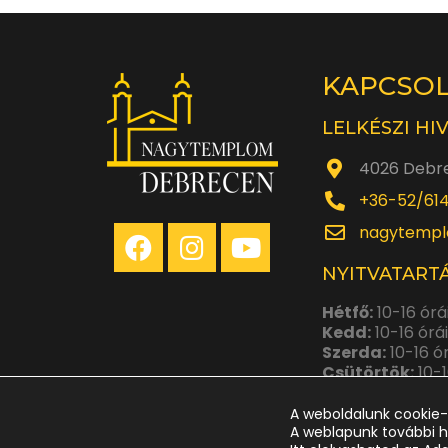
KAPCSO
LELKÉSZI HI
4026 Debre
+36-52/61
nagytempl
NYITVATARTÁ
Hétfő:
10-16 órá
Kedd:
10-16 órá
Szerda:
10-16 ó
Csütörtök:
10-1
Péntek:
10-14 ó
A weboldalunk cookie-
A weblapunk további h