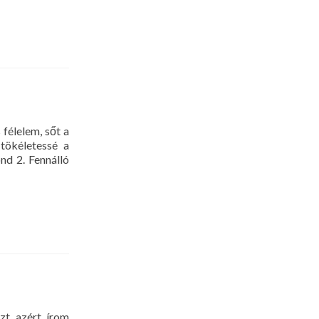
et
r
félelem, sőt a
 tökéletessé a
d 2. Fennálló
zt azért írom