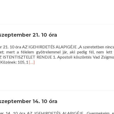
more
about
Istentisztel
2014.
szeptembe
28.
10
 szeptember 21. 10 óra
óra
ber 21. 10 óra AZ IGEHIRDETÉS ALAPIGÉJE „A szeretetben nincs 
met; mert a félelem gyötrelemmel jár, aki pedig fél, nem lett
 AZ ISTENTISZTELET RENDJE 1. Apostoli köszöntés Vad Zsigmon
Read
. Közének: 105, 1
[…]
more
about
Istentisztelet
2014.
szeptember
21.
10
 szeptember 14. 10 óra
óra
ember 14. 10 óra AZ IGEHIRDETÉS ALAPIGÉJE „Gyermekeim, e