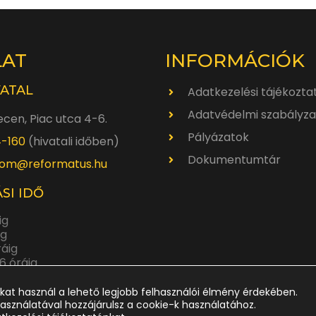
10
óra
LAT
INFORMÁCIÓK
VATAL
Adatkezelési tájékozta
Adatvédelmi szabályza
cen, Piac utca 4-6.
Pályázatok
4-160
(hivatali időben)
Dokumentumtár
om@reformatus.hu
SI IDŐ
ig
ig
ráig
6 óráig
ráig
kat használ a lehető legjobb felhasználói élmény érdekében.
asználatával hozzájárulsz a cookie-k használatához.