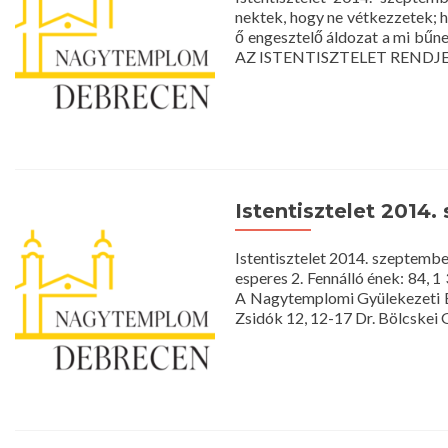
nektek, hogy ne vétkezzetek; h
ő engesztelő áldozat a mi bűne
AZ ISTENTISZTELET RENDJE 1
Istentisztelet 2014.
Istentisztelet 2014. szeptem
esperes 2. Fennálló ének: 84, 1
A Nagytemplomi Gyülekezeti Éne
Zsidók 12, 12-17 Dr. Bölcskei