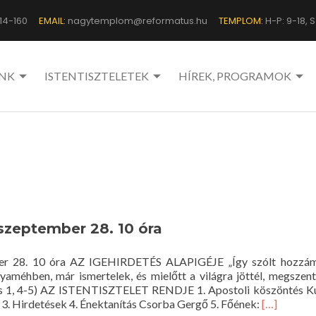
14-160
EMAIL:
nagytemplom@reformatus.hu
TEMPLOM:
H-P: 9-18, Sz
NK
ISTENTISZTELETEK
HÍREK, PROGRAMOK
 szeptember 28. 10 óra
mber 28. 10 óra AZ IGEHIRDETÉS ALAPIGÉJE „Így szólt hozzám
améhben, már ismertelek, és mielőtt a világra jöttél, megszent
miás 1, 4-5) AZ ISTENTISZTELET RENDJE 1. Apostoli köszöntés 
Read
7 3. Hirdetések 4. Énektanítás Csorba Gergő 5. Főének:
[…]