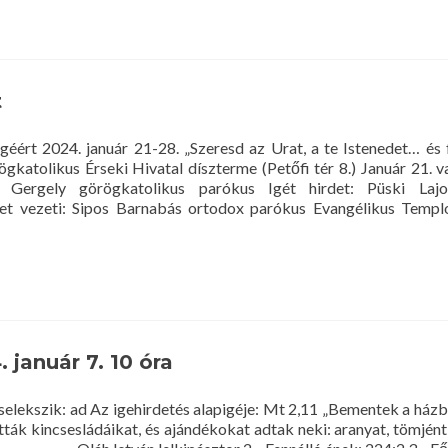
about
Vonattal
ingyenes
az
utazás
t
géért 2024. január 21-28. „Szeresd az Urat, a te Istenedet… és 
gkatolikus Érseki Hivatal díszterme (Petőfi tér 8.) Január 21. v
 Gergely görögkatolikus parókus Igét hirdet: Püski Lajo
et vezeti: Sipos Barnabás ortodox parókus Evangélikus Templ
január 7. 10 óra
cselekszik: ad Az igehirdetés alapigéje: Mt 2,11 „Bementek a házb
tták kincsesládáikat, és ajándékokat adtak neki: aranyat, tömjént