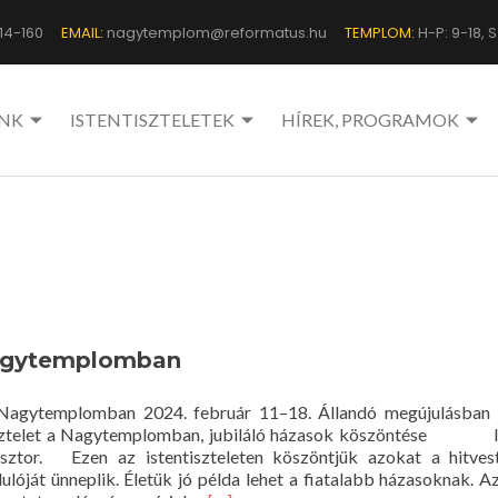
14-160
EMAIL:
nagytemplom@reformatus.hu
TEMPLOM:
H-P: 9-18, Sz
NK
ISTENTISZTELETEK
HÍREK, PROGRAMOK
Nagytemplomban
Nagytemplomban 2024. február 11–18. Állandó megújulásban
tisztelet a Nagytemplomban, jubiláló házasok köszöntése Ig
sztor. Ezen az istentiszteleten köszöntjük azokat a hitvest
óját ünneplik. Életük jó példa lehet a fiatalabb házasoknak. Az 