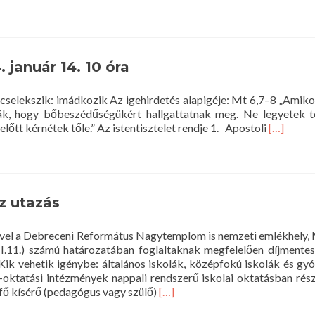
more
about
Istentisztelet
a
Nagytemplo
január 14. 10 óra
–
2024.
 cselekszik: imádkozik Az igehirdetés alapigéje: Mt 6,7–8 „Amik
január
ják, hogy bőbeszédűségükért hallgattatnak meg. Ne legyetek t
21.
Read
lőtt kérnétek tőle.” Az istentisztelet rendje 1. Apostoli
[…]
10
more
óra
about
Istentiszt
a
Nagytem
z utazás
–
2024.
Mivel a Debreceni Református Nagytemplom is nemzeti emlékhely
január
.11.) számú határozatában foglaltaknak megfelelően díjmentes
14.
Kik vehetik igénybe: általános iskolák, középfokú iskolák és gy
10
-oktatási intézmények nappali rendszerű iskolai oktatásban rész
óra
Read
 fő kísérő (pedagógus vagy szülő)
[…]
more