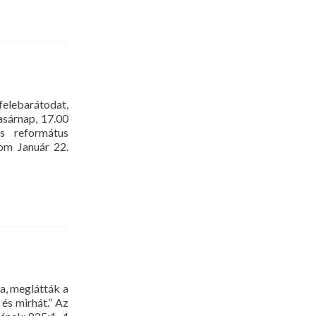
felebarátodat,
asárnap, 17.00
s református
om Január 22.
a, meglátták a
 és mirhát.” Az
Read