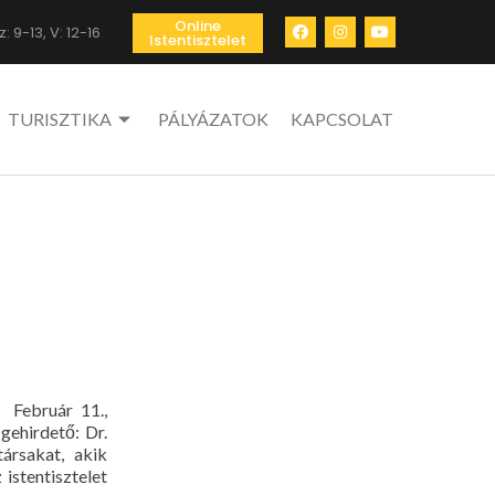
Online
: 9-13, V: 12-16
Istentisztelet
TURISZTIKA
PÁLYÁZATOK
KAPCSOLAT
 Február 11.,
ehirdető: Dr.
ársakat, akik
istentisztelet