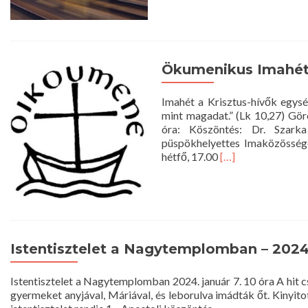
Ökumenikus Imahé
Imahét a Krisztus-hívők egysé
mint magadat.” (Lk 10,27) Görö
óra: Köszöntés: Dr. Szarka
püspökhelyettes Imaközösség
Read
hétfő, 17.00
[…]
more
about
Ökumenikus
Imahét
Istentisztelet a Nagytemplomban – 2024. 
Istentisztelet a Nagytemplomban 2024. január 7. 10 óra A hit 
gyermeket anyjával, Máriával, és leborulva imádták őt. Kinyito