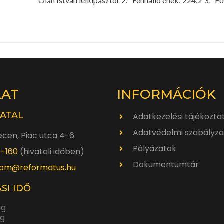
István lelkipásztor 2. Fennálló ének: 224:2 3. Főé
LAT
INFORMÁCIÓK
VATAL
Adatkezelési tájékozta
Adatvédelmi szabályza
cen, Piac utca 4-6.
Pályázatok
4-160
(hivatali időben)
Dokumentumtár
om@reformatus.hu
SI IDŐ
ig
ig