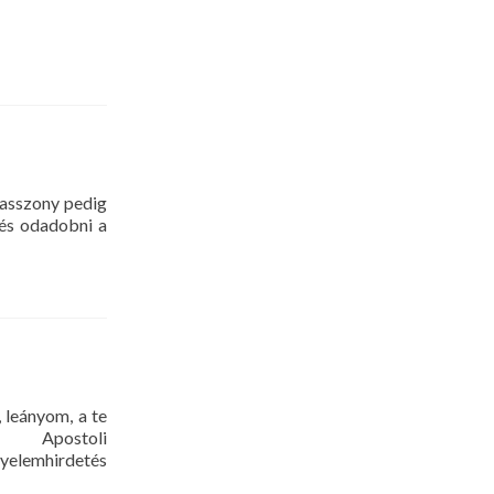
 asszony pedig
 és odadobni a
 leányom, a te
1. Apostoli
emhirdetés