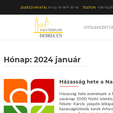
LELKÉSZI HIVATAL:
H-Cs: 10-16 P: 10-14
TELEFON:
+36-52/6
GYÜLEKEZETÜ
Hónap:
2024 január
Házasság hete a 
Házasság hete események a 
vasárnap 10:00: Nyitó isten
Fekete Károly püspök-lelkipá
házasságkötésük kerek évfordul