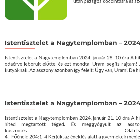
után pezsgős koccintásra és s
Istentisztelet a Nagytemplomban – 2024.
Istentisztelet a Nagytemplomban 2024. január 28. 10 óra A hi
odaérve leborult előtte, és ezt mondta: Uram, segíts rajtam!
kutyáknak. Az asszony azonban így felelt: Úgy van, Uram! De h
Istentisztelet a Nagytemplomban – 2024. 
Istentisztelet a Nagytemplomban 2024. január 21. 10 óra A hit
hited megtartott téged. És meggyógyult az assz
köszöntés Oláh István lelkipásztor 2. Fen
4. Főének: 204:1–4 Kérjük, az éneklés alatt a gyermekek menje