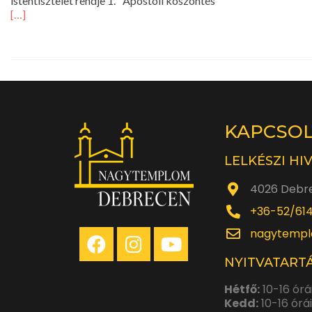
istentisztelet rendje 1. Apostoli köszöntés Oláh 
[…]
KAPCSO
LELKÉSZI HI
4026 Debre
+36-52/61
nagytempl
NYITVATARTÁ
Hétfő:
10-16 órá
Kedd:
10-16 órá