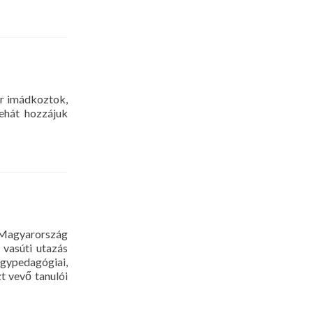
mban
or imádkoztok,
ehát hozzájuk
elet
plomban
, Magyarország
 vasúti utazás
ógypedagógiai,
t vevő tanulói