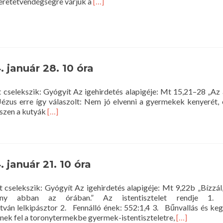
Read
zeretetvendégségre várjuk a
[…]
more
about
Házasság
hete
a
Nagytemplomban
 január 28. 10 óra
t cselekszik: Gyógyít Az igehirdetés alapigéje: Mt 15,21–28 „Az
 Jézus erre így válaszolt: Nem jó elvenni a gyermekek kenyerét,
Read
iszen a kutyák
[…]
more
about
Istentisztelet
a
Nagytemplomban
január 21. 10 óra
–
2024.
 cselekszik: Gyógyít Az igehirdetés alapigéje: Mt 9,22b „Bízzál,
január
ony abban az órában.” Az istentisztelet rendje 
28.
nálló ének: 552:1,4 3. Bűnvallás és kegyel
10
Read
nek fel a toronytermekbe gyermek-istentiszteletre,
[…]
óra