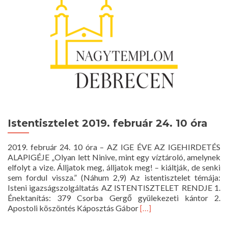
Istentisztelet 2019. február 24. 10 óra
2019. február 24. 10 óra – AZ IGE ÉVE AZ IGEHIRDETÉS
ALAPIGÉJE „Olyan lett Ninive, mint egy víztároló, amelynek
elfolyt a vize. Álljatok meg, álljatok meg! – kiáltják, de senki
sem fordul vissza.” (Náhum 2,9) Az istentisztelet témája:
Isteni igazságszolgáltatás AZ ISTENTISZTELET RENDJE 1.
Énektanítás: 379 Csorba Gergő gyülekezeti kántor 2.
Read
Apostoli köszöntés Káposztás Gábor
[…]
more
about