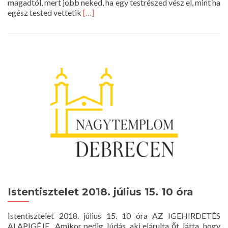
magadtól, mert jobb neked, ha egy testrészed vész el, mint ha
Read
egész tested vettetik
[…]
more
about
Istentisztelet
2018.
augusztus
12.
10
óra
Istentisztelet 2018. július 15. 10 óra
Istentisztelet 2018. július 15. 10 óra AZ IGEHIRDETÉS
ALAPIGÉJE „Amikor pedig Júdás, aki elárulta őt, látta, hogy