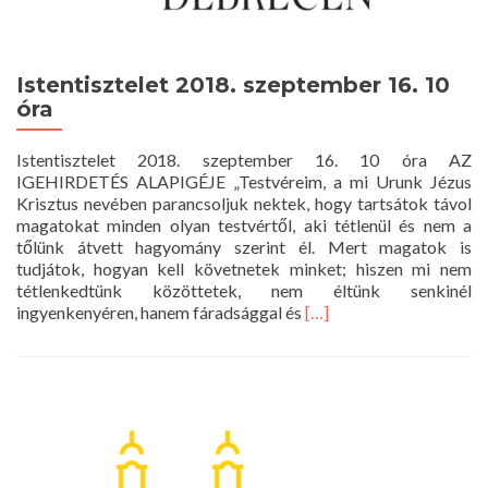
Istentisztelet 2018. szeptember 16. 10
óra
Istentisztelet 2018. szeptember 16. 10 óra AZ
IGEHIRDETÉS ALAPIGÉJE „Testvéreim, a mi Urunk Jézus
Krisztus nevében parancsoljuk nektek, hogy tartsátok távol
magatokat minden olyan testvértől, aki tétlenül és nem a
tőlünk átvett hagyomány szerint él. Mert magatok is
tudjátok, hogyan kell követnetek minket; hiszen mi nem
tétlenkedtünk közöttetek, nem éltünk senkinél
Read
ingyenkenyéren, hanem fáradsággal és
[…]
more
about
Istentisztelet
2018.
szeptember
16.
10
óra