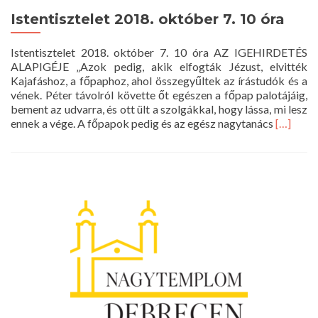
Istentisztelet 2018. október 7. 10 óra
Istentisztelet 2018. október 7. 10 óra AZ IGEHIRDETÉS
ALAPIGÉJE „Azok pedig, akik elfogták Jézust, elvitték
Kajafáshoz, a főpaphoz, ahol összegyűltek az írástudók és a
vének. Péter távolról követte őt egészen a főpap palotájáig,
bement az udvarra, és ott ült a szolgákkal, hogy lássa, mi lesz
Read
ennek a vége. A főpapok pedig és az egész nagytanács
[…]
more
about
Istentisz
2018.
október
7.
10
óra