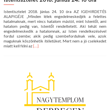
Istentisztelet 2018. június 24. 10 óra
Istentisztelet 2018. június 24. 10 óra AZ IGEHIRDETÉS
ALAPIGÉJE „Minden lélek engedelmeskedjék a felettes
hatalmaknak, mert nincs hatalom mástól, mint Istentől, ami
hatalom pedig van, Istentől rendeltetett. Aki tehát nem
engedelmeskedik a hatalomnak, az Isten rendelkezésével
fordul szembe; akik pedig szembefordulnak vele, azok
maguknak köszönhetik ítéletüket. Mert nem a jó cselekedet
Read
miatt kell félni az
[…]
more
about
Istentisztelet
2018.
június
24.
10
óra