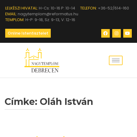
LELKÉSZI HIVATAL:
H-Cs: 10-16 P: 10-14
TELEFON:
+36-52/614-160
EMAIL:
nagytemplom@reformatus.hu
TEMPLOM:
H-P: 9-18, Sz: 9-13, V: 12-16
Online Istentisztelet
Címke:
Oláh István