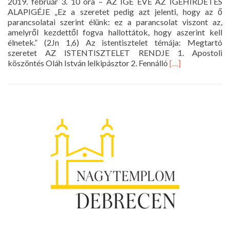
2019. február 3. 10 óra – AZ IGE ÉVE AZ IGEHIRDETÉS
ALAPIGÉJE „Ez a szeretet pedig azt jelenti, hogy az ő
parancsolatai szerint élünk: ez a parancsolat viszont az,
amelyről kezdettől fogva hallottátok, hogy aszerint kell
élnetek.” (2Jn 1,6) Az istentisztelet témája: Megtartó
szeretet AZ ISTENTISZTELET RENDJE 1. Apostoli
Read
köszöntés Oláh István lelkipásztor 2. Fennálló
[…]
more
about
Istentisztelet
2019.
február
3.
10
óra