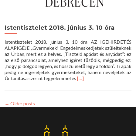
Istentisztelet 2018. június 3. 10 óra
Istentisztelet 2018. június 3. 10 óra AZ IGEHIRDETÉS
ALAPIGÉJE „Gyermekek! Engedelmeskedjetek szüleiteknek
az Úrban, mert ez a helyes. „Tiszteld apádat és anyádat”: ez
az első parancsolat, amelyhez ígéret fűződik, mégpedig ez:
„hogy jó dolgod legyen, és hosszú életű légy a földön”. Ti apák
pedig ne ingereljétek gyermekeiteket, hanem neveljétek az
Read
Úr tanítása szerint fegyelemmel és
[…]
more
about
Istentisztelet
2018.
←
Older posts
június
3.
10
óra