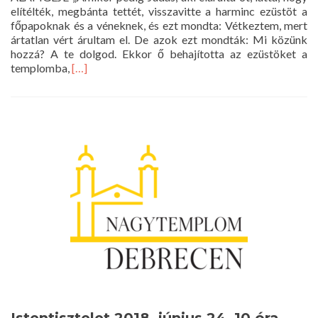
elítélték, megbánta tettét, visszavitte a harminc ezüstöt a
főpapoknak és a véneknek, és ezt mondta: Vétkeztem, mert
ártatlan vért árultam el. De azok ezt mondták: Mi közünk
hozzá? A te dolgod. Ekkor ő behajította az ezüstöket a
Read
templomba,
[…]
more
about
Istentisztelet
2018.
július
15.
10
óra