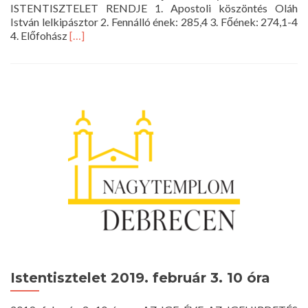
ISTENTISZTELET RENDJE 1. Apostoli köszöntés Oláh
István lelkipásztor 2. Fennálló ének: 285,4 3. Főének: 274,1-4
Read
4. Előfohász
[…]
more
about
Istentisztelet
2019.
február
10.
10
óra
Istentisztelet 2019. február 3. 10 óra