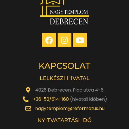
KAPCSOLAT
LELKÉSZI HIVATAL
4026 Debrecen, Piac utca 4-6.
+36-52/614-160
(hivatali időben)
nagytemplom@reformatus.hu
NYITVATARTÁSI IDŐ