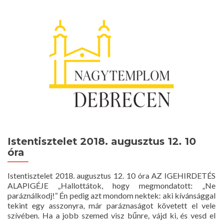
2018.
szeptember
9.
10
óra
Istentisztelet 2018. augusztus 12. 10
óra
Istentisztelet 2018. augusztus 12. 10 óra AZ IGEHIRDETÉS
ALAPIGÉJE „Hallottátok, hogy megmondatott: „Ne
paráználkodj!” Én pedig azt mondom nektek: aki kívánsággal
tekint egy asszonyra, már paráznaságot követett el vele
szívében. Ha a jobb szemed visz bűnre, vájd ki, és vesd el