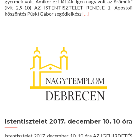
gyermek volt. Amikor ezt látták, igen nagy volt az örömük.”
(Mt 2,9-10) AZ ISTENTISZTELET RENDJE 1. Apostoli
Read
köszöntés Püski Gábor segédlelkész
[…]
more
about
Istentisztelet
2017.
december
26.
10
óra
Istentisztelet 2017. december 10. 10 óra
Istentisztelet 2017. december 10. 10 óra AZ IGEHIRDETÉS