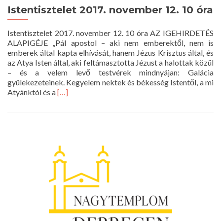
Istentisztelet 2017. november 12. 10 óra
Istentisztelet 2017. november 12. 10 óra AZ IGEHIRDETÉS
ALAPIGÉJE „Pál apostol – aki nem emberektől, nem is
emberek által kapta elhívását, hanem Jézus Krisztus által, és
az Atya Isten által, aki feltámasztotta Jézust a halottak közül
– és a velem levő testvérek mindnyájan: Galácia
gyülekezeteinek. Kegyelem nektek és békesség Istentől, a mi
Read
Atyánktól és a
[…]
more
about
Istentisztelet
2017.
november
12.
10
óra