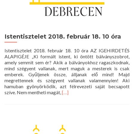
Istentisztelet 2018. február 18. 10 óra
Istentisztelet 2018. február 18. 10 óra AZ IGEHIRDETÉS
ALAPIGÉJE „Ki formált istent, ki öntött bálványszobrot,
amely semmit sem ér? Akik a bálványokhoz ragaszkodnak,
mind szégyent vallanak, mert maguk a mesterek is csak
emberek. Gyűljenek össze, álljanak elő mind! Majd
megrettennek és szégyent vallanak valamennyien! Aki
hamuban gyönyörködik, azt félrevezeti saját becsapott
Read
szíve. Nem mentheti magát,
[…]
more
about
Istentisztelet
2018.
február
18.
10