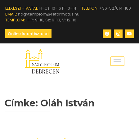
LELKÉSZI HIVATAL:
H-Cs: 10-16 P: 10-14
TELEFON:
+36-52/614-160
EMAIL:
nagytemplom@reformatus.hu
TEMPLOM:
H-P: 9-18, Sz: 9-13, V: 12-16
Online Istentisztelet
Címke:
Oláh István