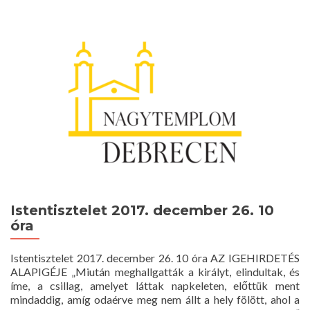
Istentisztelet
2018.
január
14.
10
óra
Istentisztelet 2017. december 26. 10
óra
Istentisztelet 2017. december 26. 10 óra AZ IGEHIRDETÉS
ALAPIGÉJE „Miután meghallgatták a királyt, elindultak, és
íme, a csillag, amelyet láttak napkeleten, előttük ment
mindaddig, amíg odaérve meg nem állt a hely fölött, ahol a