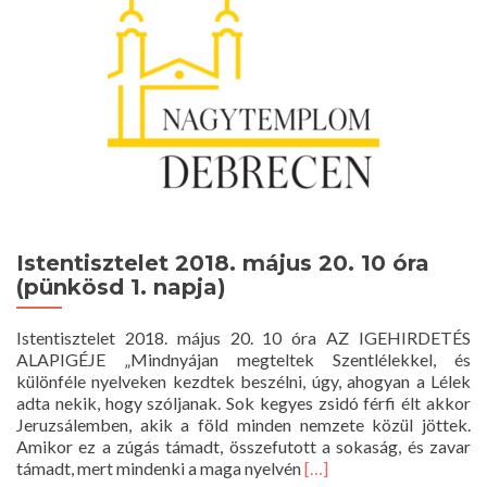
Istentisztelet 2018. május 20. 10 óra
(pünkösd 1. napja)
Istentisztelet 2018. május 20. 10 óra AZ IGEHIRDETÉS
ALAPIGÉJE „Mindnyájan megteltek Szentlélekkel, és
különféle nyelveken kezdtek beszélni, úgy, ahogyan a Lélek
adta nekik, hogy szóljanak. Sok kegyes zsidó férfi élt akkor
Jeruzsálemben, akik a föld minden nemzete közül jöttek.
Amikor ez a zúgás támadt, összefutott a sokaság, és zavar
Read
támadt, mert mindenki a maga nyelvén
[…]