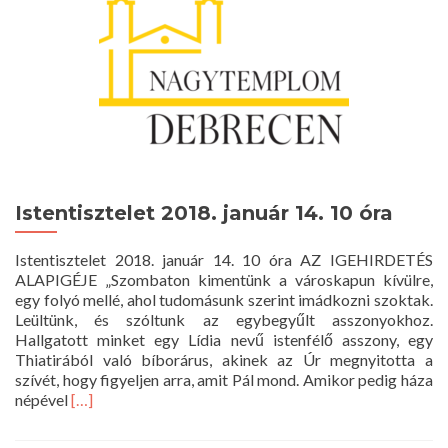
óra
Istentisztelet 2018. január 14. 10 óra
Istentisztelet 2018. január 14. 10 óra AZ IGEHIRDETÉS
ALAPIGÉJE „Szombaton kimentünk a városkapun kívülre,
egy folyó mellé, ahol tudomásunk szerint imádkozni szoktak.
Leültünk, és szóltunk az egybegyűlt asszonyokhoz.
Hallgatott minket egy Lídia nevű istenfélő asszony, egy
Thiatirából való bíborárus, akinek az Úr megnyitotta a
szívét, hogy figyeljen arra, amit Pál mond. Amikor pedig háza
Read
népével
[…]
more
about