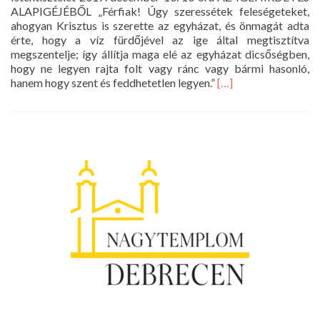
ALAPIGÉJÉBŐL „Férfiak! Úgy szeressétek feleségeteket,
ahogyan Krisztus is szerette az egyházat, és önmagát adta
érte, hogy a víz fürdőjével az ige által megtisztítva
megszentelje; így állítja maga elé az egyházat dicsőségben,
hogy ne legyen rajta folt vagy ránc vagy bármi hasonló,
Read
hanem hogy szent és feddhetetlen legyen.”
[…]
more
about
Istentisztelet
2017.
december
10.
10
óra