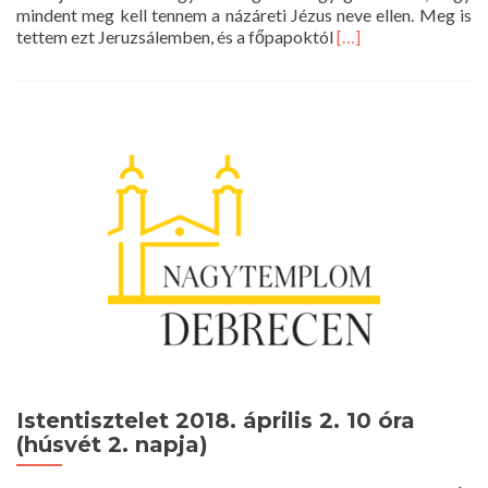
mindent meg kell tennem a názáreti Jézus neve ellen. Meg is
Read
tettem ezt Jeruzsálemben, és a főpapoktól
[…]
more
about
Istentisztelet
2018.
április
29.
10
óra
Istentisztelet 2018. április 2. 10 óra
(húsvét 2. napja)