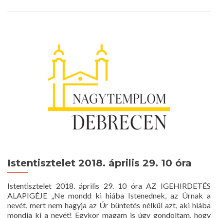
more
about
Istentisztelet
2018.
május
20.
10
óra
(pünkösd
1.
napja)
Istentisztelet 2018. április 29. 10 óra
Istentisztelet 2018. április 29. 10 óra AZ IGEHIRDETÉS
ALAPIGÉJE „Ne mondd ki hiába Istenednek, az Úrnak a
nevét, mert nem hagyja az Úr büntetés nélkül azt, aki hiába
mondja ki a nevét! Egykor magam is úgy gondoltam, hogy