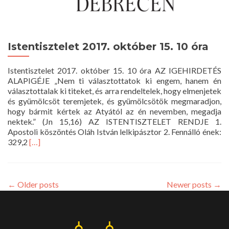
Istentisztelet 2017. október 15. 10 óra
Istentisztelet 2017. október 15. 10 óra AZ IGEHIRDETÉS
ALAPIGÉJE „Nem ti választottatok ki engem, hanem én
választottalak ki titeket, és arra rendeltelek, hogy elmenjetek
és gyümölcsöt teremjetek, és gyümölcsötök megmaradjon,
hogy bármit kértek az Atyától az én nevemben, megadja
nektek.” (Jn 15,16) AZ ISTENTISZTELET RENDJE 1.
Apostoli köszöntés Oláh István lelkipásztor 2. Fennálló ének:
Read
329,2
[…]
more
about
Istentisztelet
2017.
←
Older posts
Newer posts
→
október
15.
10
óra