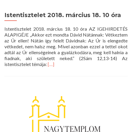
Istentisztelet 2018. március 18. 10 óra
Istentisztelet 2018. március 18. 10 óra AZ IGEHIRDETÉS
ALAPIGÉJE „Akkor ezt mondta Dávid Nátánnak: Vétkeztem
az Úr ellen! Nátán így felelt Dávidnak: Az Úr is elengedte
vétkedet, nem halsz meg. Mivel azonban ezzel a tettel okot
adtál az Úr ellenségeinek a gyalázkodásra, meg kell halnia a
fiadnak, aki született neked.” (2Sám 12,13-14) Az
Read
istentisztelet témája:
[…]
more
about
Istentisztelet
2018.
március
18.
10
óra