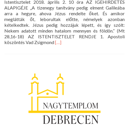
Istentisztelet 2018. április 2. 10 óra AZ IGEHIRDETÉS
ALAPIGÉJE „A tizenegy tanítvány pedig elment Galileába
arra a hegyre, ahova Jézus rendelte őket. És amikor
meglátták őt, leborultak előtte, némelyek azonban
kételkedtek. Jézus pedig hozzájuk lépett, és így szólt:
Nekem adatott minden hatalom mennyen és földön.” (Mt
28,16-18) AZ ISTENTISZTELET RENDJE 1. Apostoli
Read
köszöntés Vad Zsigmond
[…]
more
about
Istentisztelet
2018.
április
2.
10
óra
(húsvét
2.
napja)