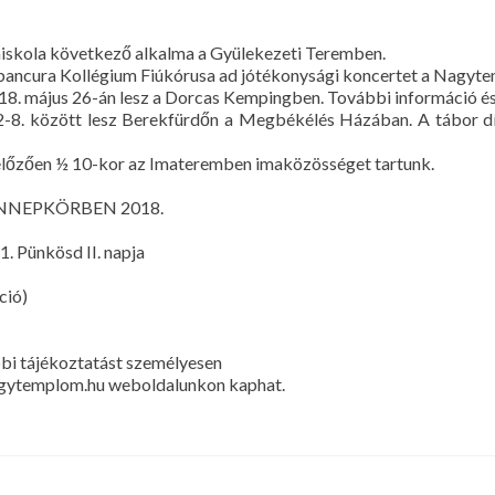
liaiskola következő alkalma a Gyülekezeti Teremben.
Tabancura Kollégium Fiúkórusa ad jótékonysági koncertet a Nagyte
18. május 26-án lesz a Dorcas Kempingben. További információ é
 2-8. között lesz Berekfürdőn a Megbékélés Házában. A tábor díj
gelőzően ½ 10-kor az Imateremben imaközösséget tartunk.
ÜNNEPKÖRBEN 2018.
. Pünkösd II. napja
ció)
bbi tájékoztatást személyesen
nagytemplom.hu weboldalunkon kaphat.