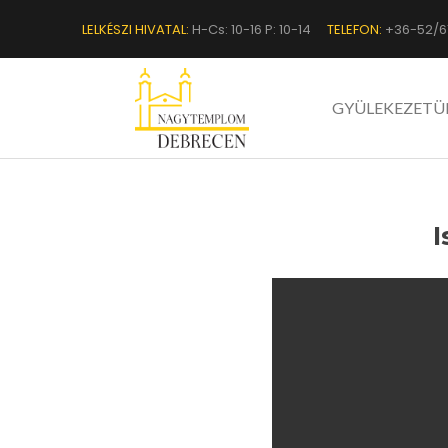
LELKÉSZI HIVATAL:
H-Cs: 10-16 P: 10-14
TELEFON:
+36-52/6
GYÜLEKEZETÜ
I