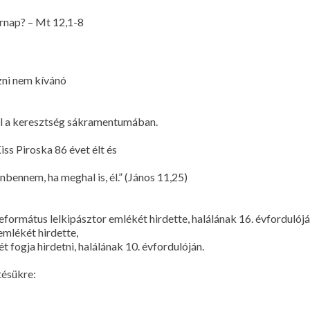
árnap? – Mt 12,1-8
zni nem kívánó
l a keresztség sákramentumában.
ss Piroska 86 évet élt és
énbennem, ha meghal is, él.” (János 11,25)
eformátus lelkipásztor emlékét hirdette, halálának 16. évfordulójá
emlékét hirdette,
t fogja hirdetni, halálának 10. évfordulóján.
tésükre: