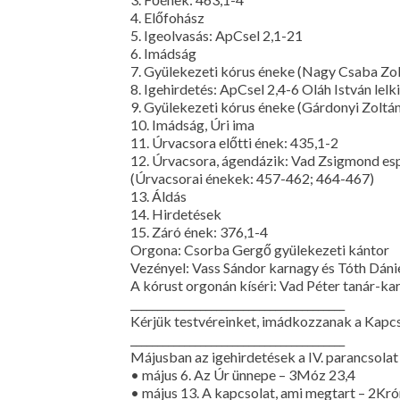
4. Előfohász
5. Igeolvasás: ApCsel 2,1-21
6. Imádság
7. Gyülekezeti kórus éneke (Nagy Csaba Zolt
8. Igehirdetés: ApCsel 2,4-6 Oláh István lelk
9. Gyülekezeti kórus éneke (Gárdonyi Zoltán
10. Imádság, Úri ima
11. Úrvacsora előtti ének: 435,1-2
12. Úrvacsora, ágendázik: Vad Zsigmond esp
(Úrvacsorai énekek: 457-462; 464-467)
13. Áldás
14. Hirdetések
15. Záró ének: 376,1-4
Orgona: Csorba Gergő gyülekezeti kántor
Vezényel: Vass Sándor karnagy és Tóth Dáni
A kórust orgonán kíséri: Vad Péter tanár-ka
________________________________________
Kérjük testvéreinket, imádkozzanak a Kapcs
________________________________________
Májusban az igehirdetések a IV. parancsolat
• május 6. Az Úr ünnepe – 3Móz 23,4
• május 13. A kapcsolat, ami megtart – 2Kr