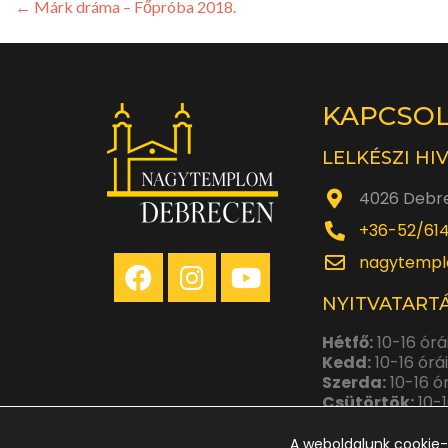
←
Márk dráma – Főpróba 2018.
KAPCSO
LELKÉSZI HI
4026 Debre
+36-52/61
nagytempl
NYITVATARTÁ
Hétfő:
10-16 órá
Kedd:
10-16 órá
Szerda:
10-16 ó
Csütörtök:
10-1
Péntek:
10-14 ó
A weboldalunk cookie-