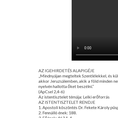
AZ IGEHIRDETÉS ALAPIGÉJE
„Mindnyájan megteltek Szentlélekkel, és kül
akkor Jeruzsálemben, akik a föld minden ne
nyelvén hallotta őket beszélni.”
(ApCsel 2,4-6)
Az istentisztelet témája: Lelki erőforrás
AZ ISTENTISZTELET RENDJE
1. Apostoli köszöntés Dr. Fekete Károly püs
2. Fennálló ének: 188.
3. Főének: 463,1-4