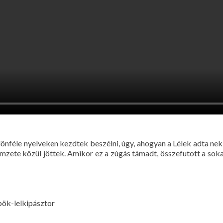
önféle nyelveken kezdtek beszélni, úgy, ahogyan a Lélek adta nekik
mzete közül jöttek. Amikor ez a zúgás támadt, összefutott a sok
pök-lelkipásztor