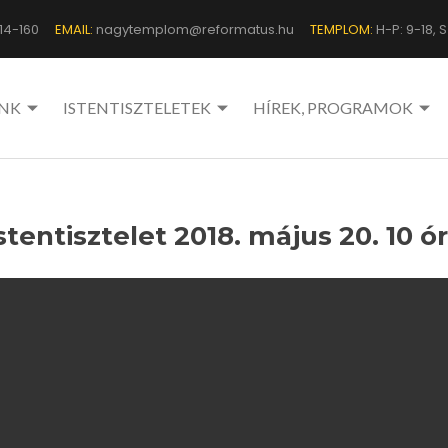
14-160
EMAIL:
nagytemplom@reformatus.hu
TEMPLOM:
H-P: 9-18, Sz
NK
ISTENTISZTELETEK
HÍREK, PROGRAMOK
stentisztelet 2018. május 20. 10 ó