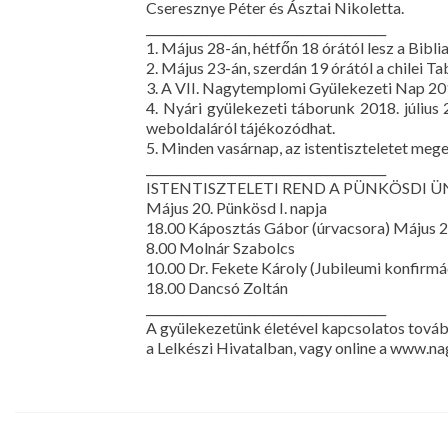
Cseresznye Péter és Ásztai Nikoletta.
________________________________________
1. Május 28-án, hétfőn 18 órától lesz a Bib
2. Május 23-án, szerdán 19 órától a chilei 
3. A VII. Nagytemplomi Gyülekezeti Nap 20
4. Nyári gyülekezeti táborunk 2018. július
weboldaláról tájékozódhat.
5. Minden vasárnap, az istentiszteletet me
________________________________________
ISTENTISZTELETI REND A PÜNKÖSDI 
Május 20. Pünkösd I. napja
18.00 Káposztás Gábor (úrvacsora) Május 21
8.00 Molnár Szabolcs
10.00 Dr. Fekete Károly (Jubileumi konfirmá
18.00 Dancsó Zoltán
________________________________________
A gyülekezetünk életével kapcsolatos tová
a Lelkészi Hivatalban, vagy online a www.