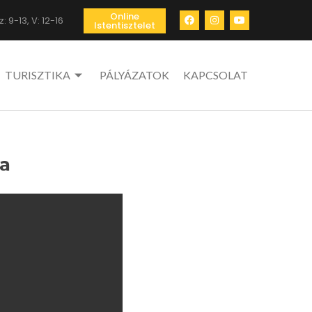
Online
: 9-13, V: 12-16
Istentisztelet
TURISZTIKA
PÁLYÁZATOK
KAPCSOLAT
ra