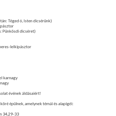
án: Téged ó, Isten dicsérünk)
ipásztor
: Pünkösdi dicséret)
eres-lelkipásztor
el karnagy
rnagy
olat évének áldásaiért!
 köré épülnek, amelynek témái és alapigéi:
ón 34,29-33