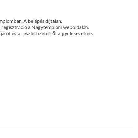
mplomban. A belépés díjtalan.
s regisztráció a Nagytemplom weboldalán.
áról és a részletfizetésről a gyülekezetünk