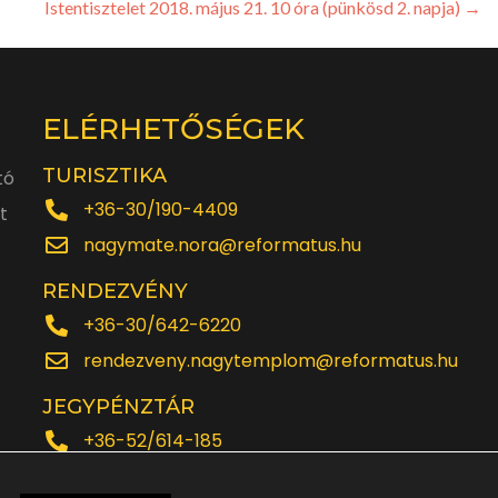
Istentisztelet 2018. május 21. 10 óra (pünkösd 2. napja)
→
ELÉRHETŐSÉGEK
TURISZTIKA
tó
+36-30/190-4409
t
nagymate.nora@reformatus.hu
RENDEZVÉNY
+36-30/642-6220
rendezveny.nagytemplom@reformatus.hu
JEGYPÉNZTÁR
+36-52/614-185