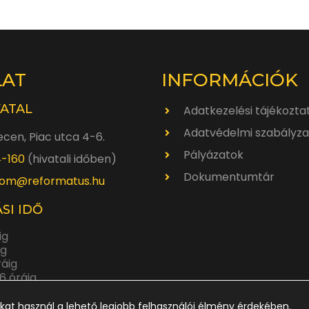
LAT
INFORMÁCIÓK
VATAL
Adatkezelési tájékozta
Adatvédelmi szabályza
cen, Piac utca 4-6.
Pályázatok
4-160
(hivatali időben)
Dokumentumtár
om@reformatus.hu
SI IDŐ
ig
ig
ráig
6 óráig
ráig
kat használ a lehető legjobb felhasználói élmény érdekében.