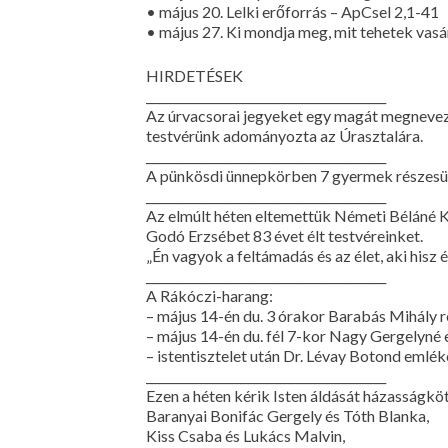
• május 20. Lelki erőforrás – ApCsel 2,1-41
• május 27. Ki mondja meg, mit tehetek vas
HIRDETÉSEK
________________________________________
Az úrvacsorai jegyeket egy magát megneve
testvérünk adományozta az Úrasztalára.
________________________________________
A pünkösdi ünnepkörben 7 gyermek részesü
________________________________________
Az elmúlt héten eltemettük Németi Béláné Ki
Godó Erzsébet 83 évet élt testvéreinket.
„Én vagyok a feltámadás és az élet, aki hisz 
________________________________________
A Rákóczi-harang:
– május 14-én du. 3 órakor Barabás Mihály r
– május 14-én du. fél 7-kor Nagy Gergelyné 
– istentisztelet után Dr. Lévay Botond emléké
________________________________________
Ezen a héten kérik Isten áldását házasságkö
Baranyai Bonifác Gergely és Tóth Blanka,
Kiss Csaba és Lukács Malvin,