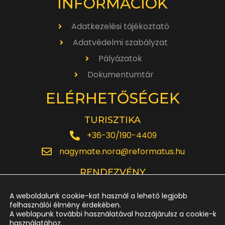
INFORMÁCIÓK
Adatkezelési tájékoztató
Adatvédelmi szabályzat
Pályázatok
Dokumentumtár
ELÉRHETŐSÉGEK
TURISZTIKA
+36-30/190-4409
nagymate.nora@reformatus.hu
RENDEZVÉNY
+36-30/642-6220
A weboldalunk cookie-kat használ a lehető legjobb
rendezveny.nagytemplom@reformatus.hu
felhasználói élmény érdekében.
A weblapunk további használatával hozzájárulsz a cookie-k
használatához.
JEGYPÉNZTÁR