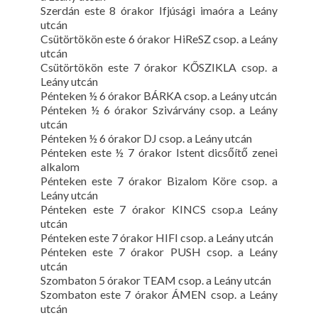
Szerdán este 8 órakor Ifjúsági imaóra a Leány
utcán
Csütörtökön este 6 órakor HiReSZ csop. a Leány
utcán
Csütörtökön este 7 órakor KŐSZIKLA csop. a
Leány utcán
Pénteken ½ 6 órakor BÁRKA csop. a Leány utcán
Pénteken ½ 6 órakor Szivárvány csop. a Leány
utcán
Pénteken ½ 6 órakor DJ csop. a Leány utcán
Pénteken este ½ 7 órakor Istent dicsőítő zenei
alkalom
Pénteken este 7 órakor Bizalom Köre csop. a
Leány utcán
Pénteken este 7 órakor KINCS csop.a Leány
utcán
Pénteken este 7 órakor HIFI csop. a Leány utcán
Pénteken este 7 órakor PUSH csop. a Leány
utcán
Szombaton 5 órakor TEAM csop. a Leány utcán
Szombaton este 7 órakor ÁMEN csop. a Leány
utcán