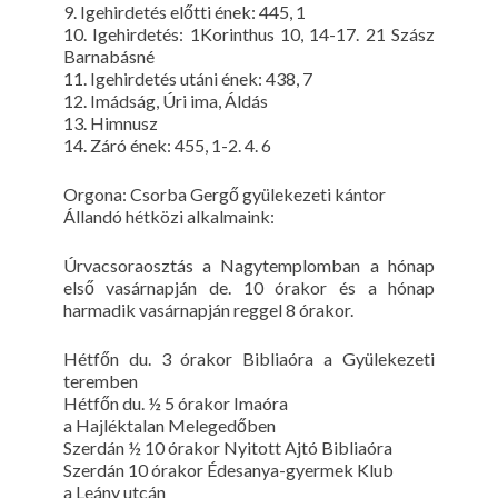
9. Igehirdetés előtti ének: 445, 1
10. Igehirdetés: 1Korinthus 10, 14-17. 21 Szász
Barnabásné
11. Igehirdetés utáni ének: 438, 7
12. Imádság, Úri ima, Áldás
13. Himnusz
14. Záró ének: 455, 1-2. 4. 6
Orgona: Csorba Gergő gyülekezeti kántor
Állandó hétközi alkalmaink:
Úrvacsoraosztás a Nagytemplomban a hónap
első vasárnapján de. 10 órakor és a hónap
harmadik vasárnapján reggel 8 órakor.
Hétfőn du. 3 órakor Bibliaóra a Gyülekezeti
teremben
Hétfőn du. ½ 5 órakor Imaóra
a Hajléktalan Melegedőben
Szerdán ½ 10 órakor Nyitott Ajtó Bibliaóra
Szerdán 10 órakor Édesanya-gyermek Klub
a Leány utcán