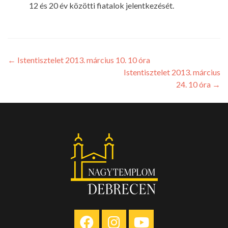
12 és 20 év közötti fiatalok jelentkezését.
←
Istentisztelet 2013. március 10. 10 óra
Istentisztelet 2013. március
24. 10 óra
→