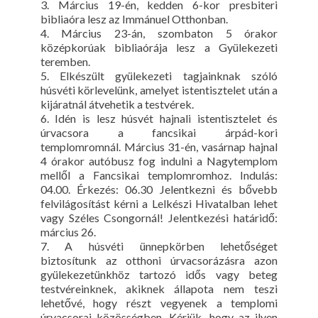
3. Március 19-én, kedden 6-kor presbiteri
bibliaóra lesz az Immánuel Otthonban.
4. Március 23-án, szombaton 5 órakor
középkorúak bibliaórája lesz a Gyülekezeti
teremben.
5. Elkészült gyülekezeti tagjainknak szóló
húsvéti körlevelünk, amelyet istentisztelet után a
kijáratnál átvehetik a testvérek.
6. Idén is lesz húsvét hajnali istentisztelet és
úrvacsora a fancsikai árpád-kori
templomromnál. Március 31-én, vasárnap hajnal
4 órakor autóbusz fog indulni a Nagytemplom
mellől a Fancsikai templomromhoz. Indulás:
04.00. Érkezés: 06.30 Jelentkezni és bővebb
felvilágosítást kérni a Lelkészi Hivatalban lehet
vagy Széles Csongornál! Jelentkezési határidő:
március 26.
7. A húsvéti ünnepkörben lehetőséget
biztosítunk az otthoni úrvacsorázásra azon
gyülekezetünkhöz tartozó idős vagy beteg
testvéreinknek, akiknek állapota nem teszi
lehetővé, hogy részt vegyenek a templomi
úrvacsorai közösségben. Kérjük, hogy az ilyen