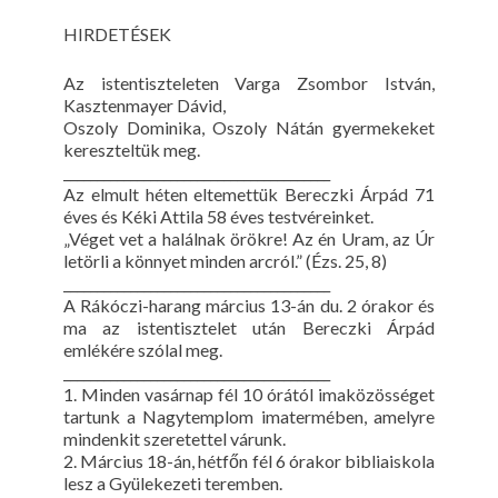
HIRDETÉSEK
Az istentiszteleten Varga Zsombor István,
Kasztenmayer Dávid,
Oszoly Dominika, Oszoly Nátán gyermekeket
kereszteltük meg.
________________________________________
Az elmult héten eltemettük Bereczki Árpád 71
éves és Kéki Attila 58 éves testvéreinket.
„Véget vet a halálnak örökre! Az én Uram, az Úr
letörli a könnyet minden arcról.” (Ézs. 25, 8)
________________________________________
A Rákóczi-harang március 13-án du. 2 órakor és
ma az istentisztelet után Bereczki Árpád
emlékére szólal meg.
________________________________________
1. Minden vasárnap fél 10 órától imaközösséget
tartunk a Nagytemplom imatermében, amelyre
mindenkit szeretettel várunk.
2. Március 18-án, hétfőn fél 6 órakor bibliaiskola
lesz a Gyülekezeti teremben.