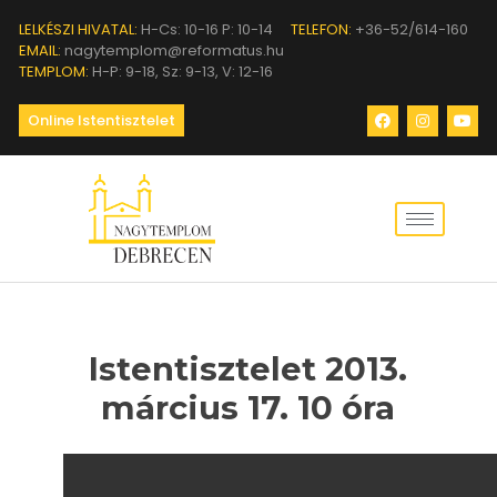
LELKÉSZI HIVATAL:
H-Cs: 10-16 P: 10-14
TELEFON:
+36-52/614-160
EMAIL:
nagytemplom@reformatus.hu
TEMPLOM:
H-P: 9-18, Sz: 9-13, V: 12-16
Online Istentisztelet
Istentisztelet 2013.
március 17. 10 óra