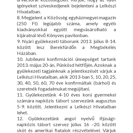
igényeket szíveskedjenek bejelenteni a Lelkészi
Hivatalban.
8. Megjelent a Közösség egyházmegyei magazin
(250 Ft) legújabb száma, amely egyéb
kiadványokkal együtt megvásárolható a
kijáratnál lévő Könyves pavilonban.
9. Nyári gyülekezeti táborunk 2013. július 8-14.
között lesz Berekfürdőn a Megbékélés
Házában.
10. Jubileumi konfirmációi ünnepséget tartunk
2013. május 20-án, Pünkösd hétfőjén. Azoknak a
gyülekezeti tagjainknak a jelentkezését várjuk a
Lelkészi Hivatalban, akik 2013-ban 5, 10, 20, 25,
30, 40, 50, 60, 70 éve konfirmáltak (bárhol) és
szeretnék fogadalmukat megújítani.
11. Gyülekezetünk 4-10 éves korú gyermekei
számára napközis tábort szervezünk augusztus
5-9. között. Jelentkezni a Lelkészi Hivatalban
lehet.
12. Gyülekezetünk angol nyelvű ifjúsági-
napközis tábort szervez július 16 –20. között
skót és amerikai fiatalok részvételével. Várjuk