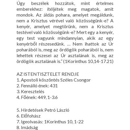
Úgy beszélek hozzátok, mint értelmes
emberekhez: ítéljétek meg magatok, amit
mondok. Az áldás pohara, amelyet megáldunk,
nem a Krisztus vérével való közösségünk-e? A
kenyér, amelyet megtörünk, nem a Krisztus
testével való közösségünk-e? Mert egy a kenyér,
egy test vagyunk mindannyian, akik az egy
kenyérből részesedünk. … Nem ihattok az Úr
poharából is, meg az ördögök poharából is, nem
lehettek részesei az Úr asztalának is, meg az
ördögök asztalának is.” (1Korinthus 10,14-17.21)
AZ ISTENTISZTELET RENDJE
1. Apostoli köszöntés Széles Csongor
2. Fennálló ének: 431
3. Keresztelés
4. Főének: 449, 1-3.6
5. Hirdetések Petró László
6. Előfohász
7. Igeolvasás: 1Korinthus 10, 1-22
8. Imádság