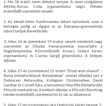
1. Ma 18 órától zenés áhítatot tartunk. A zenei szolgálatot
Alföldy-Boruss Csilla orgonaművész végzi. Minden
érdeklődőt szeretettel várunk!
2. Az elmúlt héten Konfirmandus tábort tartottunk, ezen a
hétvégén pedig az Agapé és az Édesanya-gyermekklub
tábort tartjuk Berekfürdőn.
3. Július 16-án (pénteken) 19 órakor várunk mindenkit nagy
szeretettel az Óbudai Kamarazenekar koncertjére a
Nagytemplomba. Közreműködik Kovács Szilárd Ferenc
orgonaművész és Csorba Gergő gitárművész. A belépés
díjtalan.
4. Július 17-én (szombaton) 15 órától “Érted amit olvasol? –
Roma bibliafordítások Romániában” címmel előadást tart a
Debreceni Református Kollégium Dísztermében David
Gardner és Czövek Sára, a nemzetközi Wycliffe Bibliafordító
Misszió munkatársai. A belépés díjtalan, a Missziói Bizottság
minden érdeklődőt szeretettel hív és vár az alkalomra!
5. Július 17-én (szombaton) újra Egyháztáji vásárt tartunk 7-