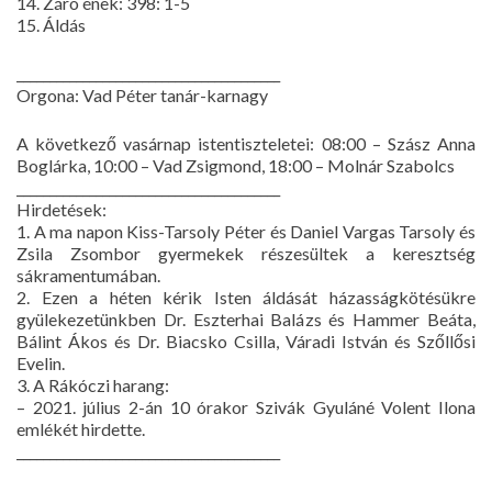
14. Záró ének: 398: 1-5
15. Áldás
________________________________________
Orgona: Vad Péter tanár-karnagy
A következő vasárnap istentiszteletei: 08:00 – Szász Anna
Boglárka, 10:00 – Vad Zsigmond, 18:00 – Molnár Szabolcs
________________________________________
Hirdetések:
1. A ma napon Kiss-Tarsoly Péter és Daniel Vargas Tarsoly és
Zsila Zsombor gyermekek részesültek a keresztség
sákramentumában.
2. Ezen a héten kérik Isten áldását házasságkötésükre
gyülekezetünkben Dr. Eszterhai Balázs és Hammer Beáta,
Bálint Ákos és Dr. Biacsko Csilla, Váradi István és Szőllősi
Evelin.
3. A Rákóczi harang:
– 2021. július 2-án 10 órakor Szivák Gyuláné Volent Ilona
emlékét hirdette.
________________________________________