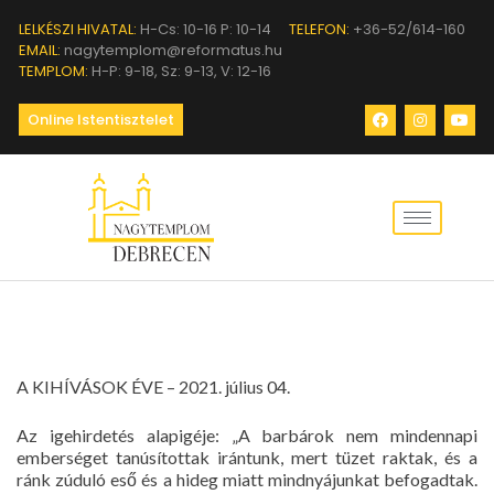
LELKÉSZI HIVATAL:
H-Cs: 10-16 P: 10-14
TELEFON:
+36-52/614-160
EMAIL:
nagytemplom@reformatus.hu
TEMPLOM:
H-P: 9-18, Sz: 9-13, V: 12-16
Online Istentisztelet
A KIHÍVÁSOK ÉVE – 2021. július 04.
Az igehirdetés alapigéje: „A barbárok nem mindennapi
emberséget tanúsítottak irántunk, mert tüzet raktak, és a
ránk zúduló eső és a hideg miatt mindnyájunkat befogadtak.