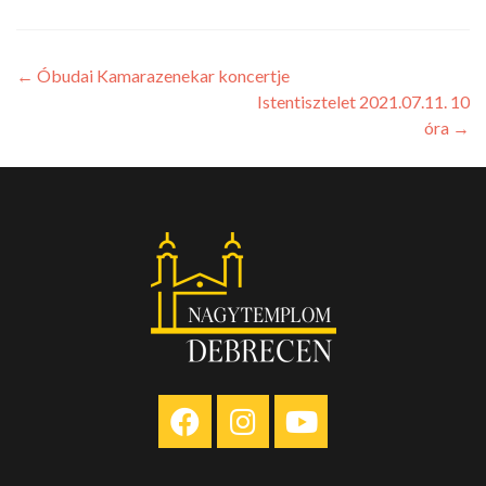
←
Óbudai Kamarazenekar koncertje
Istentisztelet 2021.07.11. 10
óra
→