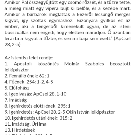
Amikor Pál összegyűjtött egy csomó rőzsét, és a tűzre tette,
a meleg miatt egy vipera bújt ki belőle, és a kezébe mart.
Amikor a barbárok meglátták a kezéről lecsüngő mérges
kígyót, így szóltak egymáshoz: Bizonyára gyilkos ez az
ember, aki a tengerből kimenekült ugyan, de az isteni
bosszúállás nem engedi, hogy életben maradjon. Ő azonban
lerázta a kígyót a tűzbe, és semmi baja sem esett.” (ApCsel
28, 2-5)
Az istentisztelet rendje:
1. Apostoli köszöntés Molnár Szabolcs beosztott
lelkipásztor
2. Fennálló ének: 62: 1
4. Főének: 254: 1-2, 4-5
5. Előfohász
6. Igeolvasás: ApCsel 28, 1-10
7. Imádság
8. Igehirdetés előtti ének: 295: 1
9. Igehirdetés: ApCsel 28, 2-5 Oláh István lelkipásztor
10. Igehirdetés utáni ének: 315: 2
11. Imádság, Úri ima
13. Hirdetések