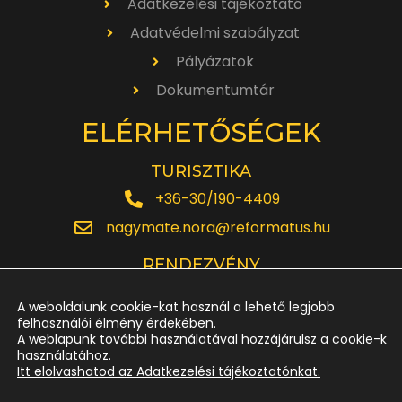
Adatkezelési tájékoztató
Adatvédelmi szabályzat
Pályázatok
Dokumentumtár
ELÉRHETŐSÉGEK
TURISZTIKA
+36-30/190-4409
nagymate.nora@reformatus.hu
RENDEZVÉNY
+36-30/642-6220
A weboldalunk cookie-kat használ a lehető legjobb
rendezveny.nagytemplom@reformatus.hu
felhasználói élmény érdekében.
A weblapunk további használatával hozzájárulsz a cookie-k
használatához.
JEGYPÉNZTÁR
Itt elolvashatod az Adatkezelési tájékoztatónkat.
+36-52/614-185