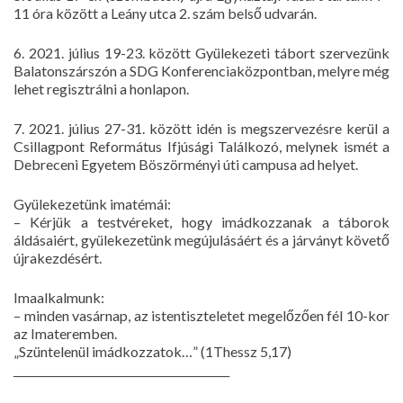
11 óra között a Leány utca 2. szám belső udvarán.
6. 2021. július 19-23. között Gyülekezeti tábort szervezünk
Balatonszárszón a SDG Konferenciaközpontban, melyre még
lehet regisztrálni a honlapon.
7. 2021. július 27-31. között idén is megszervezésre kerül a
Csillagpont Református Ifjúsági Találkozó, melynek ismét a
Debreceni Egyetem Böszörményi úti campusa ad helyet.
Gyülekezetünk imatémái:
– Kérjük a testvéreket, hogy imádkozzanak a táborok
áldásaiért, gyülekezetünk megújulásáért és a járványt követő
újrakezdésért.
Imaalkalmunk:
– minden vasárnap, az istentiszteletet megelőzően fél 10-kor
az Imateremben.
„Szüntelenül imádkozzatok…” (1Thessz 5,17)
________________________________________