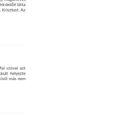
hirdetőit látta
 Krisztust. Az
Mai szóval azt
ását helyezte
kívül más nem