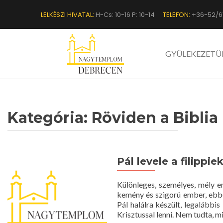
LELKÉSZI HIVATAL:
H-Cs: 10-16 P: 10-14
TELEFON:
+36-52/6
GYÜLEKEZETÜ
Kategória:
Röviden a Biblia
Pál levele a filippie
Különleges, személyes, mély e
kemény és szigorú ember, ebbő
Pál halálra készült, legalábbis 
Krisztussal lenni. Nem tudta, mi