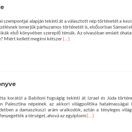
ve
iai szempontjai alapján tekinti át a választott nép történetét a ke
eszélésnek ismerjük párhuzamos történetét is, elsősorban Sámuel e
ikák első könyvében szereplő témák. Az olvasóban emiatt óhatat
Read
e? Miért kellett megírni kétszer
[…]
more
about
Krónikák
első
könyve
önyve
éta korától a Babiloni fogságig tekinti át Izrael és Júda történe
 Palesztina népeinek az akkori világpolitika hatalmasságai k
ezdetben a damaszkuszi arám uralkodók, aztán a tényleges vilá
Read
k fenyegették a térséget, ahová az egyiptomi
[…]
more
about