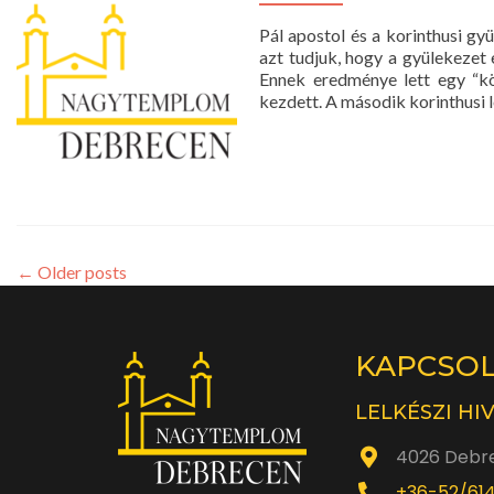
Pál apostol és a korinthusi gyü
azt tudjuk, hogy a gyülekezet 
Ennek eredménye lett egy “kön
kezdett. A második korinthusi l
←
Older posts
KAPCSO
LELKÉSZI HI
4026 Debre
+36-52/61