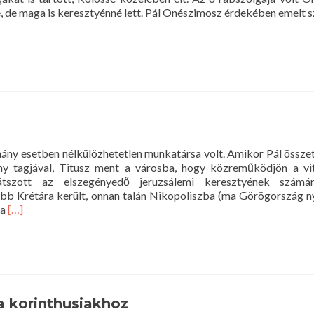
e, de maga is keresztyénné lett. Pál Onészimosz érdekében emelt s
hány esetben nélkülözhetetlen munkatársa volt. Amikor Pál össze
ny tagjával, Titusz ment a városba, hogy közreműködjön a vi
átszott az elszegényedő jeruzsálemi keresztyének számár
bb Krétára került, onnan talán Nikopoliszba (ma Görögország ny
Read
 a
[…]
more
about
Pál
levele
Tituszhoz
a korinthusiakhoz