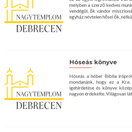
melyben a szerző kedves munkat
vendégül, ők vándor misszionár
egyház névtelen hősei ők, nélkü
Hóseás könyve
Hóseás a héber Biblia írópróf
mondanánk, hogy ez a Kr.e. n
igehirdetése és könyve közé
nagyon érdekelte. Világosan lá