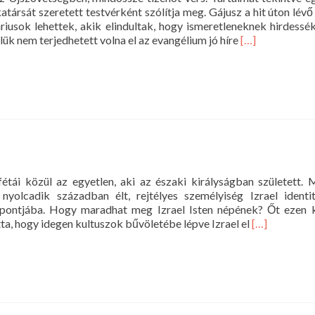
ársát szeretett testvérként szólítja meg. Gájusz a hit úton lévő 
iusok lehettek, akik elindultak, hogy ismeretleneknek hirdessék
Read
lük nem terjedhetett volna el az evangélium jó híre
[…]
more
about
János
harmadik
levele
étái közül az egyetlen, aki az északi királyságban született. 
yolcadik században élt, rejtélyes személyiség Izrael identit
ppontjába. Hogy maradhat meg Izrael Isten népének? Őt ezen 
Read
tta, hogy idegen kultuszok bűvöletébe lépve Izrael el
[…]
more
about
Hóseás
könyve