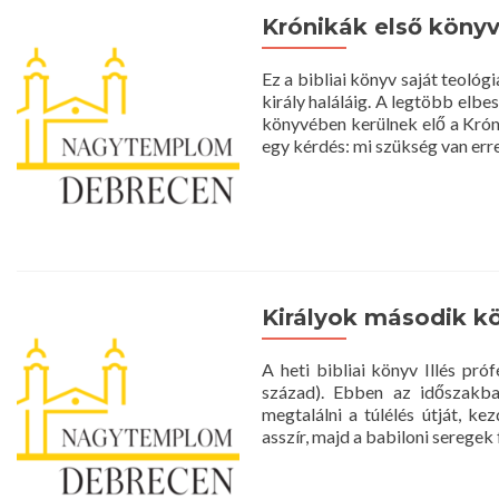
Krónikák első köny
Ez a bibliai könyv saját teológ
király haláláig. A legtöbb elb
könyvében kerülnek elő a Krón
egy kérdés: mi szükség van err
Királyok második k
A heti bibliai könyv Illés próf
század). Ebben az időszakban
megtalálni a túlélés útját, k
asszír, majd a babiloni serege