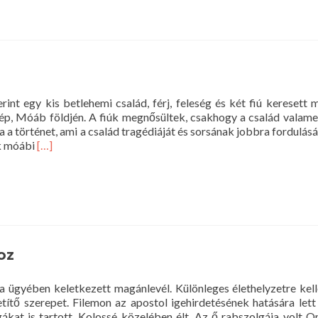
Királyok
második
könyve
int egy kis betlehemi család, férj, feleség és két fiú keresett
ép, Móáb földjén. A fiúk megnősültek, csakhogy a család valamen
a történet, ami a család tragédiáját és sorsának jobbra fordulásá
Read
ik móábi
[…]
more
about
Ruth
könyve
oz
 ügyében keletkezett magánlevél. Különleges élethelyzetre kel
vetítő szerepet. Filemon az apostol igehirdetésének hatására lett
gákat is tartott, Kolossé közelében élt. Az ő rabszolgája volt O