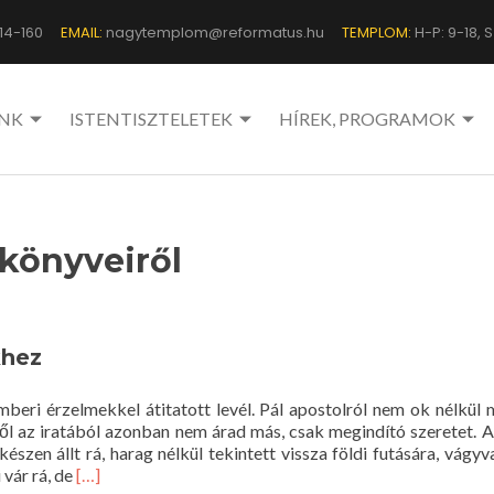
14-160
EMAIL:
nagytemplom@reformatus.hu
TEMPLOM:
H-P: 9-18, Sz
NK
ISTENTISZTELETEK
HÍREK, PROGRAMOK
 könyveiről
khez
mberi érzelmekkel átitatott levél. Pál apostolról nem ok nélkül
l az iratából azonban nem árad más, csak megindító szeretet. A 
készen állt rá, harag nélkül tekintett vissza földi futására, vágyv
Read
 vár rá, de
[…]