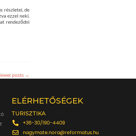
s részletei, de
va ezzel neki.
lat rendeződni
ewer posts
→
ELÉRHETŐSÉGEK
TURISZTIKA
tó
+36-30/190-4409
t
nagymate.nora@reformatus.hu