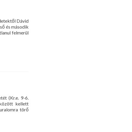
zdetektől Dávid
lső és második
lanul felmerül
tét (Kr.e. 9-6.
özött kellett
guralomra törő