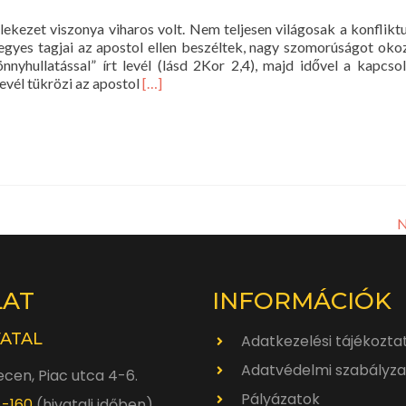
lekezet viszonya viharos volt. Nem teljesen világosak a konfliktu
egyes tagjai az apostol ellen beszéltek, nagy szomorúságot okoz
nyhullatással” írt levél (lásd 2Kor 2,4), majd idővel a kapcso
Read
evél tükrözi az apostol
[…]
more
about
Pál
második
levele
a
korinthusiakhoz
N
LAT
INFORMÁCIÓK
VATAL
Adatkezelési tájékozta
Adatvédelmi szabályza
cen, Piac utca 4-6.
Pályázatok
4-160
(hivatali időben)