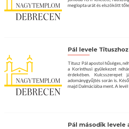
meglopta urát és elszökött től
Pál levele Tituszhoz
Titusz Pál apostol hűséges, né
a Korinthusi gyülekezet néhá
érdekében. Kulcsszerepet j
adománygyűjtés során is. Késő
majd Dalmáciába ment. A levél
Pál második levele 