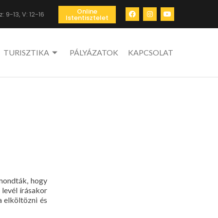
Online
: 9-13, V: 12-16
Istentisztelet
TURISZTIKA
PÁLYÁZATOK
KAPCSOLAT
 mondták, hogy
levél írásakor
a elköltözni és