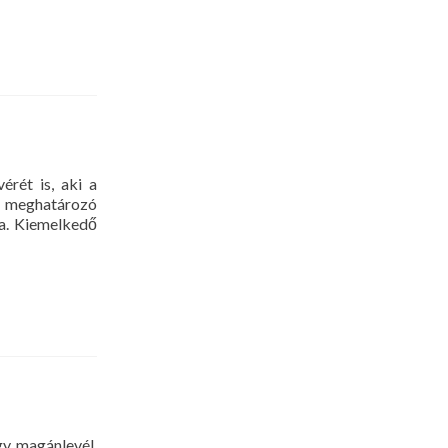
érét is, aki a
et meghatározó
ta. Kiemelkedő
gy magánlevél,