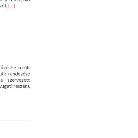
Read
zót,
[…]
more
about
Pál
levele
Filemonhoz
tűzésbe került
ták rendezése
a szervezett
ugati részén),