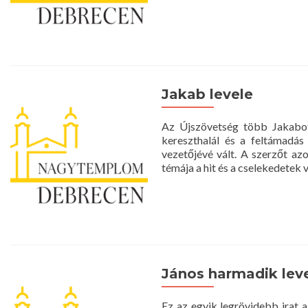
Jakab levele
Az Újszövetség több Jakabot 
kereszthalál és a feltámadás
vezetőjévé vált. A szerzőt az
témája a hit és a cselekedetek 
János harmadik lev
Ez az egyik legrövidebb irat 