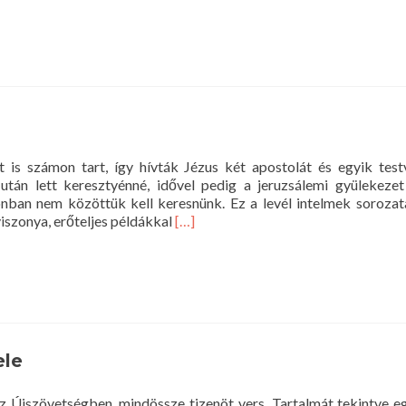
more
about
Pál
levele
a
filippiekhez
is számon tart, így hívták Jézus két apostolát és egyik testv
 után lett keresztyénné, idővel pedig a jeruzsálemi gyülekez
onban nem közöttük kell keresnünk. Ez a levél intelmek soroza
Read
viszonya, erőteljes példákkal
[…]
more
about
Jakab
levele
ele
az Újszövetségben, mindössze tizenöt vers. Tartalmát tekintve e