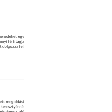
 menedéket egy
nyi férfitagja
t dolgozza fel.
lett megoldást
 keresztyénné,
nészimosz, aki