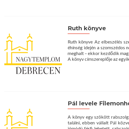
Ruth könyve
Ruth könyve Az elbeszélés szer
éhínség idején a szomszédos n
meghalt – ekkor kezdődik maga 
A könyv címszereplője az egy
Pál levele Filemonh
A könyv egy szökött rabszolga
találni, ebben vállalt Pál köz
jómódú férfi lehetett, rabszol