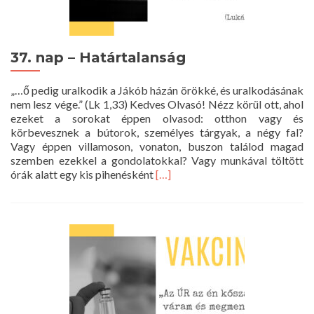
37. nap – Határtalanság
„…ő pedig uralkodik a Jákób házán örökké, és uralkodásának
nem lesz vége.” (Lk 1,33) Kedves Olvasó! Nézz körül ott, ahol
ezeket a sorokat éppen olvasod: otthon vagy és
körbevesznek a bútorok, személyes tárgyak, a négy fal?
Vagy éppen villamoson, vonaton, buszon találod magad
szemben ezekkel a gondolatokkal? Vagy munkával töltött
Read
órák alatt egy kis pihenésként
[…]
more
about
37.
nap
–
Határtalanság