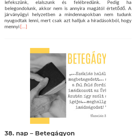
lefekszünk, elalszunk és felébredünk. Pedig ha
belegondolunk, akkor nem is annyira magától értetődő. A
járványügyi helyzetben a mindennapokban nem tudunk
nyugodtak lenni, mert csak azt halljuk a híradásokból, hogy
Read
mennyi
[…]
more
about
39.
nap
–
Támogatás
38. nap – Betegágyon