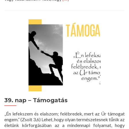
more
about
40.
nap
–
Gyanú
39. nap – Támogatás
„Én lefekszem és elalszom; felébredek, mert az Úr támogat
engem.” (Zsolt 3,6) Lehet, hogy olyan természetesnek tűnik az
életünk körforgásában az a mindennapi folyamat, hogy