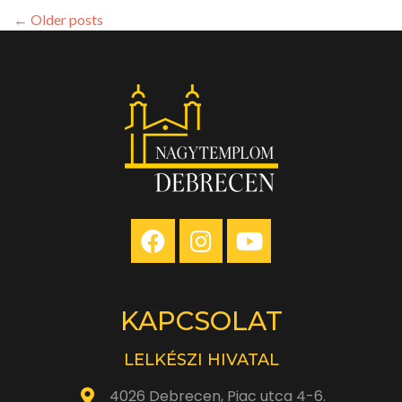
nap
←
Older posts
–
Generációk
KAPCSOLAT
LELKÉSZI HIVATAL
4026 Debrecen, Piac utca 4-6.