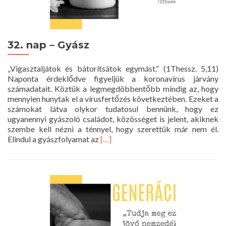
32. nap – Gyász
„Vigasztaljátok és bátorítsátok egymást.” (1Thessz. 5,11)
Naponta érdeklődve figyeljük a koronavírus járvány
számadatait. Köztük a legmegdöbbentőbb mindig az, hogy
mennyien hunytak el a vírusfertőzés következtében. Ezeket a
számokat látva olykor tudatosul bennünk, hogy ez
ugyanennyi gyászoló családot, közösséget is jelent, akiknek
szembe kell nézni a ténnyel, hogy szerettük már nem él.
Read
Elindul a gyászfolyamat az
[…]
more
about
32.
nap
–
Gyász