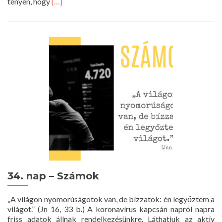
Read
tényen, hogy
[…]
more
about
35.
nap
–
Tesztelés
34. nap – Számok
„A világon nyomorúságotok van, de bízzatok: én legyőztem a
világot.” (Jn 16, 33 b.) A koronavírus kapcsán napról napra
friss adatok állnak rendelkezésünkre. Láthatjuk az aktív