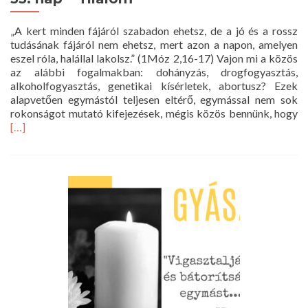
„A kert minden fájáról szabadon ehetsz, de a jó és a rossz
tudásának fájáról nem ehetsz, mert azon a napon, amelyen
eszel róla, halállal lakolsz.” (1Móz 2,16-17) Vajon mi a közös
az alábbi fogalmakban: dohányzás, drogfogyasztás,
alkoholfogyasztás, genetikai kísérletek, abortusz? Ezek
alapvetően egymástól teljesen eltérő, egymással nem sok
R
rokonságot mutató kifejezések, mégis közös bennünk, hogy
m
[…]
a
33
n
–
Ti