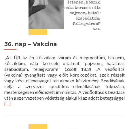
36. nap – Vakcina
„Az ÚR az én kőszálam, váram és megmentőm, Istenem,
kősziklám, nála keresek oltalmat, pajzsom, hatalmas
szabadítóm, fellegváram!” (Zsolt 18,3) „A védőoltás
(vakcina) gyengített vagy elölt kórokozókat, azok részeit
vagy kész ellenanyagot tartalmazó készítmény. Beadásának
célja a szervezet specifikus ellenállásának fokozása,
mesterségesen előidézett immunitás. A védőoltások beadása
után a szervezetben védettség alakul ki az adott betegséggel
Read
[…]
more
about
36.
nap