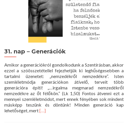
31. nap – Generációk
Amikor a generációkról gondolkodunk a Szentírásban, akkor
ezzel a szóösszetétellel fejezhetjük ki leghűségesebben a
tartalmi üzenetet: „nemzedékről nemzedékre”. Isten
szemléletmódja generációkon átívelő, terveit több
generációra építi! „…irgalma megmarad nemzedékről
nemzedékre az őt félőkön.” (Lk 1,50) Fontos átvenni ezt a
mennyei szemléletmódot, mert ennek fényében sok mindent
másképp teszünk és döntünk! Minden generáció kap
Read
lehetőséget, mert
[…]
more
about
31.