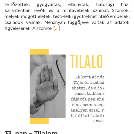
fertőzöttek, gyógyultak, elhunytak, hatósági házi
karanténban lévők és a mintavételek számát. Számok,
melyek mögött életek, testi-lelki gyötrelmet átélő emberek,
családok vannak. Néhányan függőjévé váltak az adatok
Read
figyelésének. A számok
[…]
more
about
34.
nap
–
Számok
33. nap – Tilalom