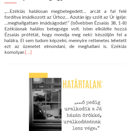
„…Ezékiás halálosan megbetegedett… arcát a fal felé
fordítva imádkozott az Úrhoz… Azután így szólt az Úr igéje:
…meghallgattam imádságodat!” (bővebben Ézsaiás 38, 1-8)
Ezékiásnak halálos betegsége volt. Isten elküldte hozzá
Ézsaiás prófétát, hogy mondja meg neki: készüljön fel a
halálra. El sem tudom képzelni, mennyire rettenetes lehetett
ezt az üzenetet elmondani, de meghallani is. Ezékiás
Read
komolyan
[…]
more
about
38.
nap
–
Betegágyon