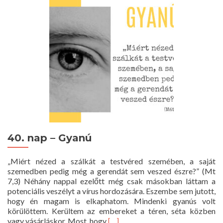
40. nap – Gyanú
„Miért nézed a szálkát a testvéred szemében, a saját
szemedben pedig még a gerendát sem veszed észre?” (Mt
7,3) Néhány nappal ezelőtt még csak másokban láttam a
potenciális veszélyt a vírus hordozására. Eszembe sem jutott,
hogy én magam is elkaphatom. Mindenki gyanús volt
körülöttem. Kerültem az embereket a téren, séta közben
Read
vagy vásárláskor. Most, hogy
[…]