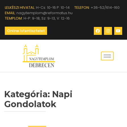
LELKÉSZI HIVATAL:
H-Cs: 10-16 P: 10-14
TELEFON:
+36-52/614-160
EMAIL:
nagytemplom@reformatus.hu
TEMPLOM:
H-P: 9-18, Sz: 9-13, V: 12-16
Online Istentisztelet
Kategória:
Napi
Gondolatok