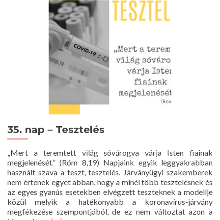
–
Vakcina
35. nap – Tesztelés
„Mert a teremtett világ sóvárogva várja Isten fiainak
megjelenését.” (Róm 8,19) Napjaink egyik leggyakrabban
használt szava a teszt, tesztelés. Járványügyi szakemberek
nem értenek egyet abban, hogy a minél több tesztelésnek és
az egyes gyanús esetekben elvégzett teszteknek a modellje
közül melyik a hatékonyabb a koronavírus-járvány
megfékezése szempontjából, de ez nem változtat azon a