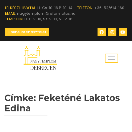
LELKÉSZI HIVATAL:
H-Cs: 10-16 P: 10-14
TELEFON:
+36-52/614-160
EMAIL:
nagytemplom@reformatus.hu
TEMPLOM:
H-P: 9-18, Sz: 9-13, V: 12-16
Online Istentisztelet
Címke:
Feketéné Lakatos
Edina