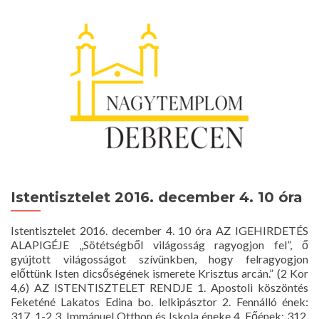
Istentisztelet 2016. december 4. 10 óra
Istentisztelet 2016. december 4. 10 óra AZ IGEHIRDETÉS
ALAPIGÉJE „Sötétségből világosság ragyogjon fel”, ő
gyújtott világosságot szívünkben, hogy felragyogjon
előttünk Isten dicsőségének ismerete Krisztus arcán.” (2 Kor
4,6) AZ ISTENTISZTELET RENDJE 1. Apostoli köszöntés
Feketéné Lakatos Edina bo. lelkipásztor 2. Fennálló ének:
317, 1-2 3. Immánuel Otthon és Iskola éneke 4. Főének: 312,